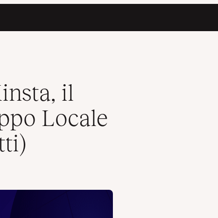
ordPress (per Tutti)
nsta, il
uppo Locale
ti)