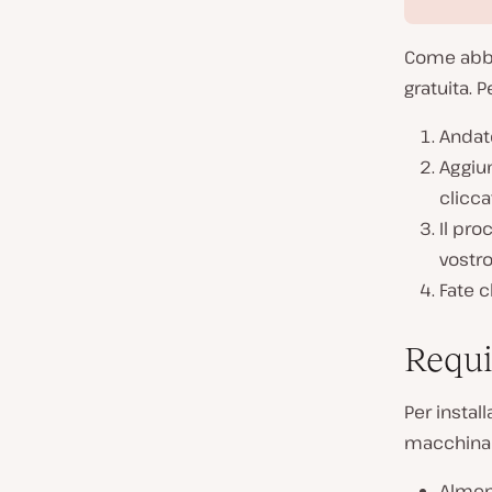
Come abbi
gratuita. 
Andat
Aggiun
clicca
Il pr
vostro
Fate cl
Requi
Per instal
macchina l
Almeno