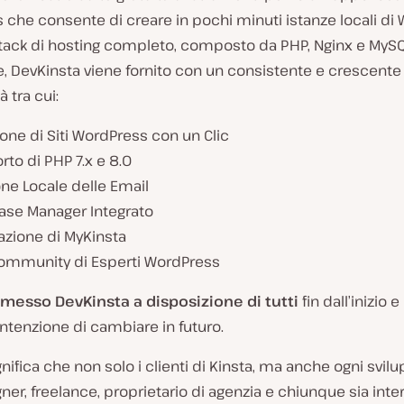
che consente di creare in pochi minuti istanze locali di
tack di hosting completo, composto da PHP, Nginx e MySQL
e, DevKinsta viene fornito con un consistente e crescente
à tra cui:
R
one di Siti WordPress con un Clic
i
to di PHP 7.x e 8.0
p
r
ne Locale delle Email
o
ase Manager Integrato
d
u
azione di MyKinsta
c
i
ommunity di Esperti WordPress
v
i
esso DevKinsta a disposizione di tutti
fin dall’inizio 
d
e
tenzione di cambiare in futuro.
o
nifica che non solo i clienti di Kinsta, ma anche ogni svilu
er, freelance, proprietario di agenzia e chiunque sia inte