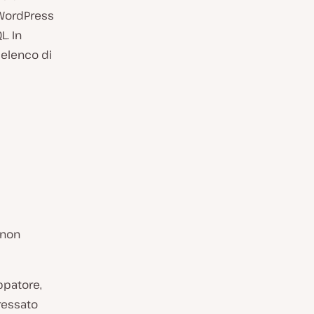
 WordPress
. In
 elenco di
e non
ppatore,
ressato