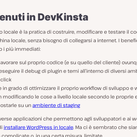
enuti in DevKinsta
o locale è la pratica di costruire, modificare e testare il c
na locale, senza bisogno di collegarsi a internet. I benef
o i più immediati:
lavorare sul proprio codice (e su quello del cliente) ovun
eseguire il debug di plugin e temi all’interno di diversi am
click
 in grado di ottimizzare il proprio workflow di sviluppo e
 modificando le cose a livello locale secondo le proprie 
postarle su un
ambiente di staging
verse applicazioni che permettono agli sviluppatori e ai 
di
installare WordPress in locale
. Ma ci è sembrato che sia
 complicate o, in una certa misura, limitate.