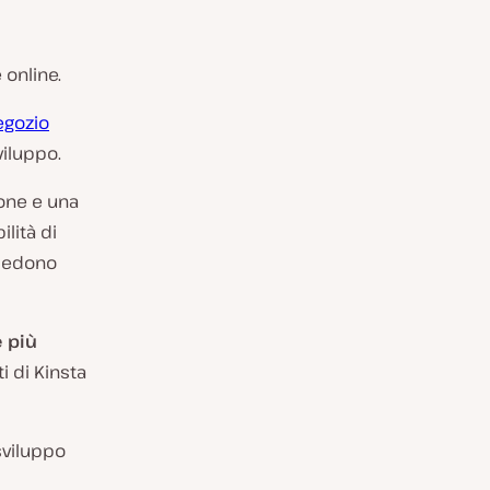
 online.
egozio
viluppo.
ione e una
lità di
hiedono
 più
i di Kinsta
sviluppo