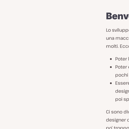
Benv
Lo svilupp
una macchi
molti. Ecc
Poter 
Poter 
pochi 
Essere
design
poi s
Ci sono di
designer 
po’ troppo