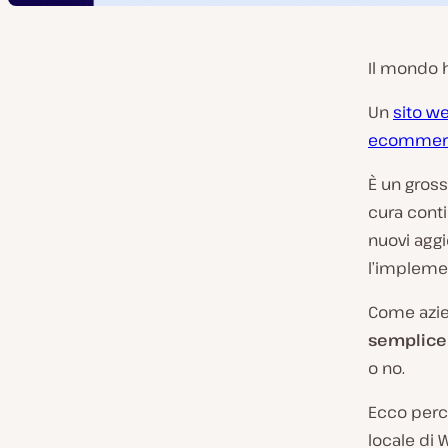
Il mondo h
Un
sito w
ecommer
È un gross
cura conti
nuovi aggi
l’implemen
Come azien
semplice 
o no.
Ecco perc
locale di