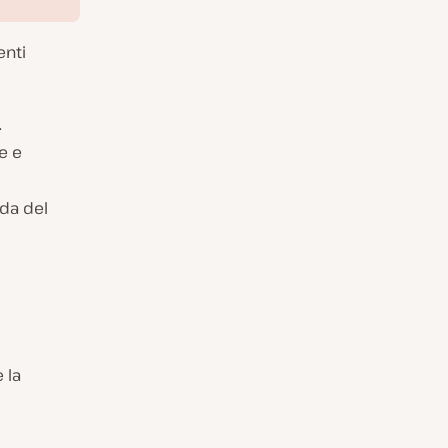
enti
.
e e
da del
 la