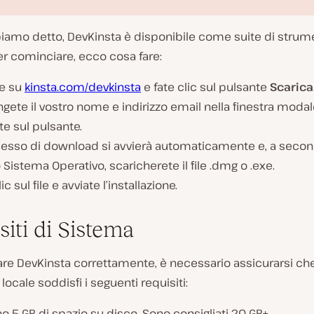
amo detto, DevKinsta è disponibile come suite di strum
Per cominciare, ecco cosa fare:
e su
kinsta.com/devkinsta
e fate clic sul pulsante
Scarica
gete il vostro nome e indirizzo email nella finestra modal
te sul pulsante.
R
ocesso di download si avvierà automaticamente e, a secon
i
 Sistema Operativo, scaricherete il file
.dmg
o
.exe
.
p
r
ic sul file e avviate l’installazione.
o
d
u
siti di Sistema
c
i
v
lare DevKinsta correttamente, è necessario assicurarsi che
i
d
ocale soddisfi i seguenti requisiti:
e
o
 5 GB di spazio su disco. Sono consigliati 20 GB+.