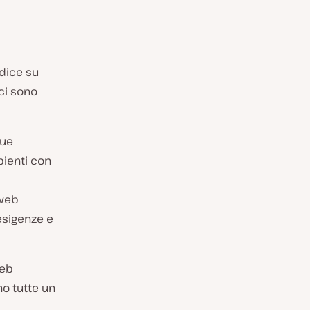
odice su
ici sono
que
bienti con
 web
esigenze e
web
no tutte un