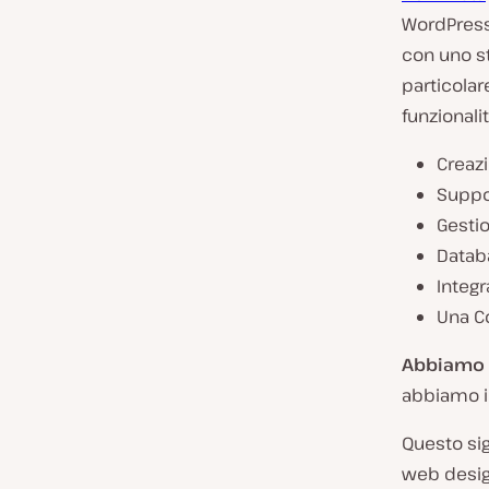
WordPress 
con uno s
particolar
funzionalit
Creazi
Suppor
Gestio
Datab
Integr
Una C
Abbiamo m
abbiamo in
Questo sig
web design