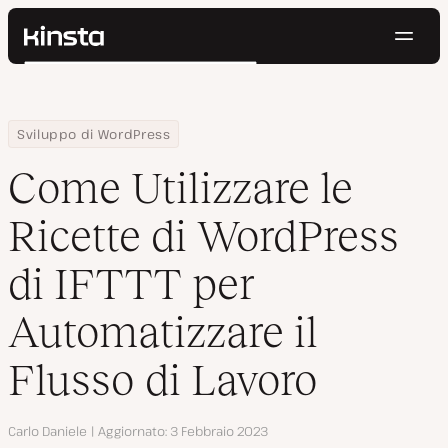
Navig
Kinsta®
Cerca
Piattaforma
Soluzioni
Accedi
Prova gratis
Home
Centro Risorse
Blog
Come Utilizzare le Ricette di WordPress di IFTTT per Automatizzare
Sviluppo di WordPress
Prezzi
Risorse
Come Utilizzare le
Contatti
Ricette di WordPress
di IFTTT per
Automatizzare il
Flusso di Lavoro
Autore
Carlo Daniele
Aggiornato
3 Febbraio 2023