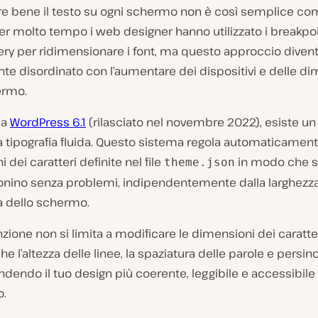
ire bene il testo su ogni schermo non è così semplice c
r molto tempo i web designer hanno utilizzato i breakpoi
ry per ridimensionare i font, ma questo approccio diven
e disordinato con l’aumentare dei dispositivi e delle di
ermo.
da
WordPress 6.1
(rilasciato nel novembre 2022), esiste u
la tipografia fluida. Questo sistema regola automaticament
 dei caratteri definite nel file
in modo che s
theme.json
onino senza problemi, indipendentemente dalla larghezz
za dello schermo.
zione non si limita a modificare le dimensioni dei caratte
he l’altezza delle linee, la spaziatura delle parole e persin
ndendo il tuo design più coerente, leggibile e accessibile
o.