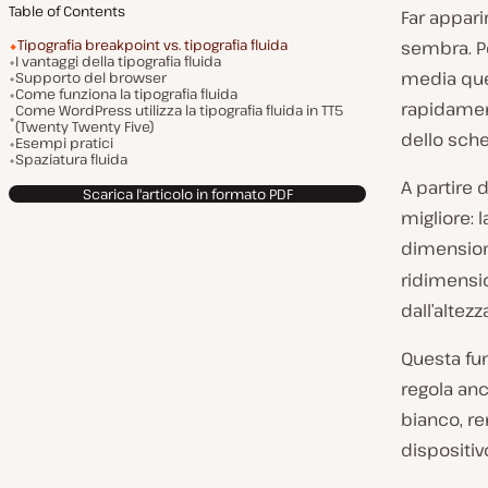
Table of Contents
Far appar
Tipografia breakpoint vs. tipografia fluida
sembra. Pe
I vantaggi della tipografia fluida
media que
Supporto del browser
Come funziona la tipografia fluida
rapidament
Come WordPress utilizza la tipografia fluida in TT5
(Twenty Twenty Five)
dello sch
Esempi pratici
Spaziatura fluida
A partire 
Scarica l'articolo in formato PDF
migliore: 
dimensioni
ridimensi
dall’altez
Questa fun
regola anc
bianco, re
dispositiv