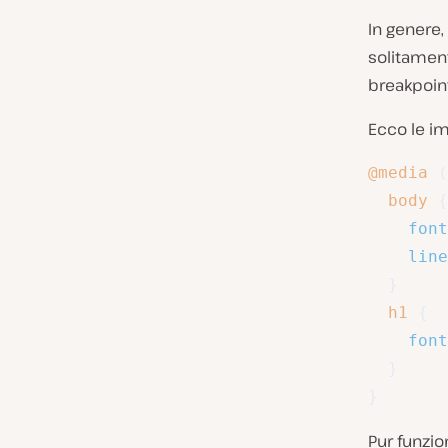
In genere,
solitament
breakpoint
Ecco le im
@media
(
body
{
font
line
}
h1
{
font
}
}
Pur funzi