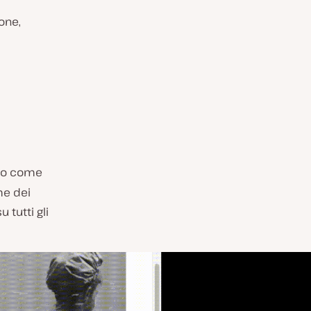
one,
alo come
me dei
 tutti gli