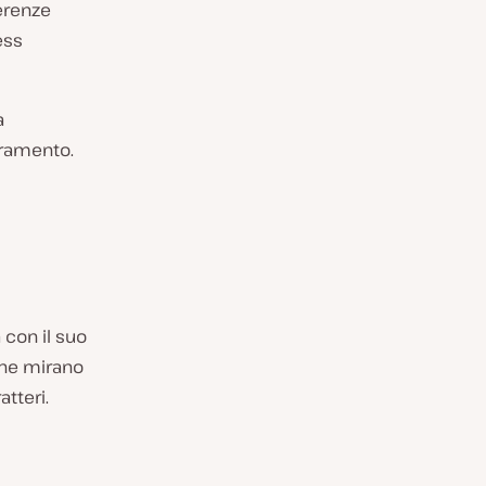
ferenze
ess
a
oramento.
 con il suo
che mirano
tteri.