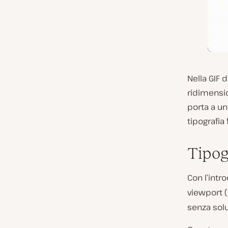
Nella GIF 
ridimensio
porta a un
tipografia
Tipog
Con l’intr
viewport (
senza solu