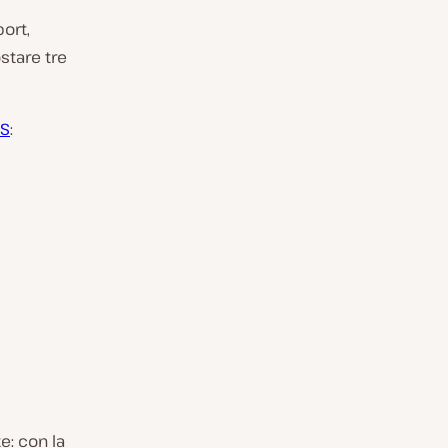
port,
stare tre
S
:
{
e: con la