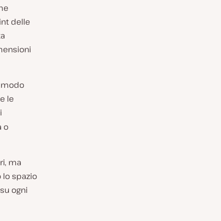
ome
nt delle
ta
mensioni
n modo
e le
i
a o
ri, ma
o lo spazio
 su ogni