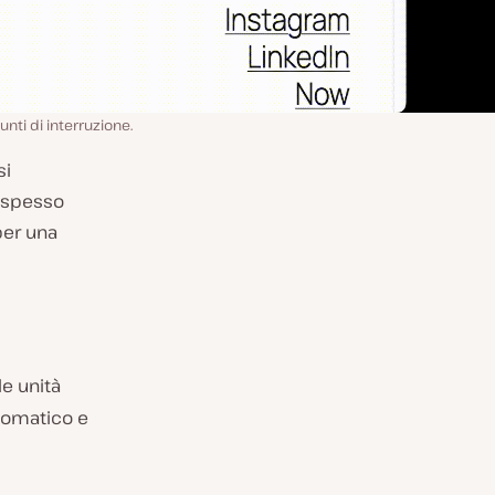
unti di interruzione.
si
” spesso
per una
le unità
tomatico e