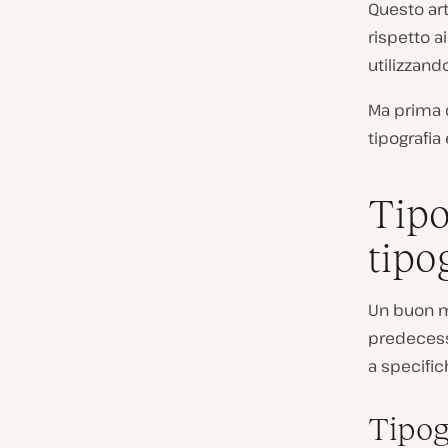
Questo art
rispetto a
utilizzand
Ma prima d
tipografia
Tipo
tipo
Un buon mo
predecesso
a specific
Tipog