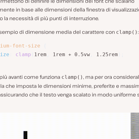
rmettono di definire le dimensioni dei font che scalano
nte in base alle dimensioni della finestra di visualizzazi
 la necessità di più punti di interruzione.
sempio di dimensione media del carattere con
:
clamp()
ium-font-size
{
ize
:
clamp
(
1rem
,
 1rem + 0.5vw
,
 1.25rem
)
;
iù avanti come funziona
, ma per ora consider
clamp()
la che imposta le dimensioni minime, preferite e massi
 assicurando che il testo venga scalato in modo uniforme su