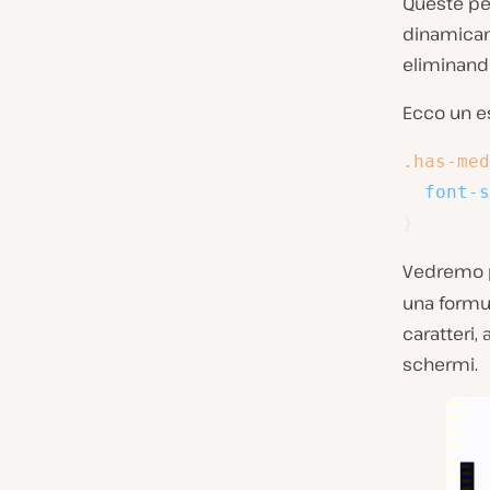
Queste pe
dinamicame
eliminando
Ecco un e
.has-med
font-s
}
Vedremo p
una formu
caratteri,
schermi.