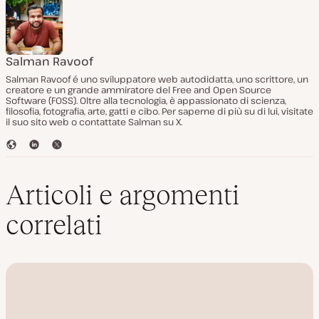
Salman Ravoof
Salman Ravoof é uno sviluppatore web autodidatta, uno scrittore, un
creatore e un grande ammiratore del Free and Open Source
Software (FOSS). Oltre alla tecnologia, è appassionato di scienza,
filosofia, fotografia, arte, gatti e cibo. Per saperne di più su di lui, visitate
il suo sito web o contattate Salman su X.
S
L
T
i
i
w
t
n
i
o
k
t
Articoli e argomenti
W
e
t
e
d
e
correlati
b
I
r
n