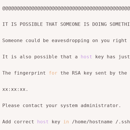
@@@@@@@@@@@@@@@@@@@@@@@@@@@@@@@@@@@@@@@@@@@@
IT IS POSSIBLE THAT SOMEONE IS DOING SOMETHI
Someone could be eavesdropping on you right 
It is also possible that a 
host
 key has just
The fingerprint 
for
 the RSA key sent by the 
xx:xx:xx.

Please contact your system administrator.

Add correct 
host
 key 
in
 /home/hostname /.ssh