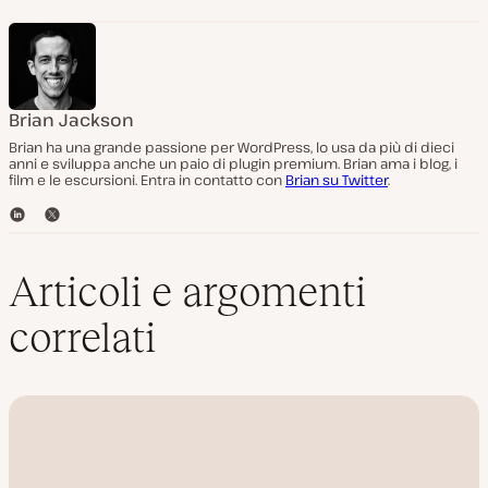
Brian Jackson
Brian ha una grande passione per WordPress, lo usa da più di dieci
anni e sviluppa anche un paio di plugin premium. Brian ama i blog, i
film e le escursioni. Entra in contatto con
Brian su Twitter
.
L
T
i
w
n
i
k
t
Articoli e argomenti
e
t
d
e
correlati
I
r
n