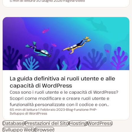
5 min di lettura
30 Giugno 2026
Pagina
Video
Tempo di lettura
D
P
T
a
o
i
t
s
p
a
t
o
a
t
d
g
y
i
g
p
c
i
e
o
o
n
r
t
n
e
a
n
t
u
a
t
o
La guida definitiva ai ruoli utente e alle
capacità di WordPress
Cosa sono i ruoli utente e le capacità di WordPress?
Scopri come modificare e creare ruoli utente e
funzionalità personalizzate con il codice e con…
65 min di lettura
1 Febbraio 2023
Blog
Funzione PHP
Tempo di lettura
Sviluppo di WordPress
D
P
A
A
a
o
r
r
t
s
g
g
Database
Prestazioni del Sito
Hosting
WordPress
a
t
o
o
Sviluppo Web
Browser
a
t
m
m