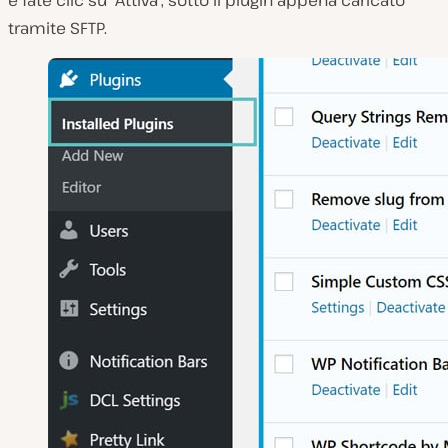
e fate clic su “Attiva”, sotto il plugin appena caricato
tramite SFTP.