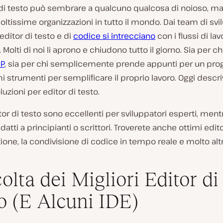
di testo può sembrare a qualcuno qualcosa di noioso, ma è
moltissime organizzazioni in tutto il mondo. Dai team di svi
i editor di testo e di
codice si intrecciano
con i flussi di lav
. Molti di noi li aprono e chiudono tutto il giorno. Sia per ch
P
, sia per chi semplicemente prende appunti per un prog
i strumenti per semplificare il proprio lavoro. Oggi descr
luzioni per editor di testo.
tor di testo sono eccellenti per sviluppatori esperti, mentr
datti a principianti o scrittori. Troverete anche ottimi edito
ione, la condivisione di codice in tempo reale e molto altr
olta dei Migliori Editor di
o (E Alcuni IDE)