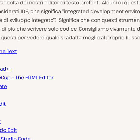
accolta dei nostri editor di testo preferiti. Alcuni di quest
siderati IDE, che significa “integrated development envi
 di sviluppo integrato”). Significa che con questi strument
 di più che scrivere solo codice. Consigliamo vivamente d
questi per vedere quale si adatta meglio al proprio flusso 
me Text
ad++
eCup – The HTML Editor
ate
dit
t
o Edit
l Studio Code