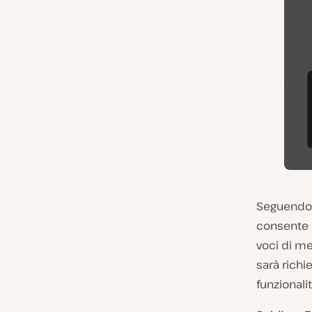
Seguendo i
consente d
voci di me
sarà richi
funzionalit