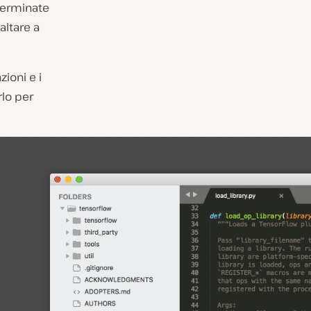
terminate
altare a
ioni e i
rlo per