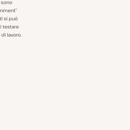
i sono
ronment”
i si può
i testare
di lavoro.