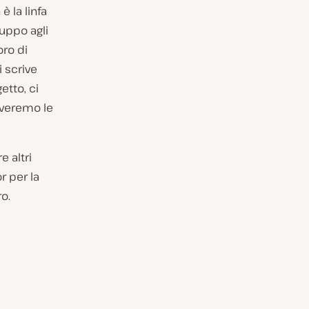
 la linfa
luppo agli
oro di
i scrive
etto, ci
iveremo le
e altri
r per la
o.