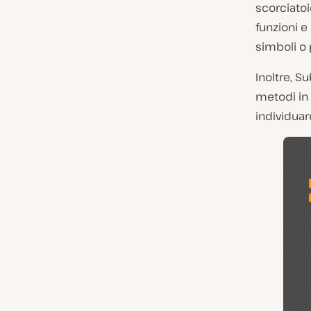
scorciato
funzioni 
simboli o 
Inoltre, S
metodi in 
individuar