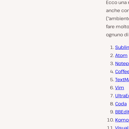
Ecco una r
anche con
(“ambiente
fare molto
ognuno di 
Subli
Atom
Notep
Coffe
TextM
Vim
UltraE
Coda
BBEdi
Komod
Visua