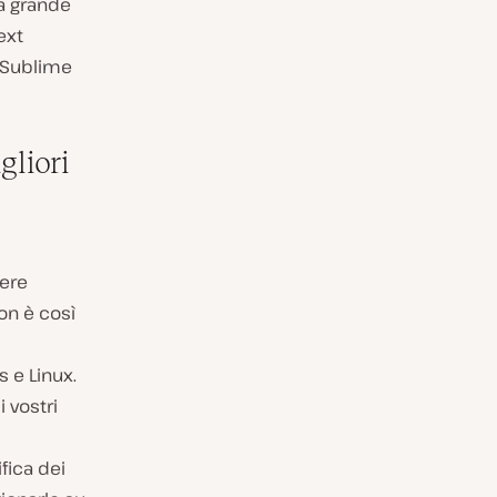
na grande
ext
i Sublime
gliori
i
vere
on è così
 e Linux.
 vostri
fica dei