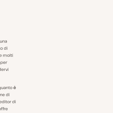
 una
to di
e molti
 per
dervi
 quanto
è
ne di
editor di
offre