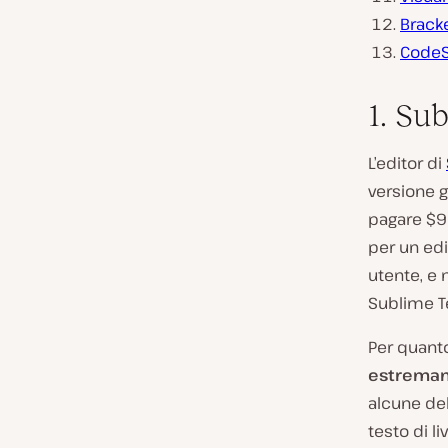
Brack
CodeS
1. Su
L’editor di
versione gr
pagare $9
per un edi
utente, e 
Sublime Te
Per quanto
estremame
alcune del
testo di l