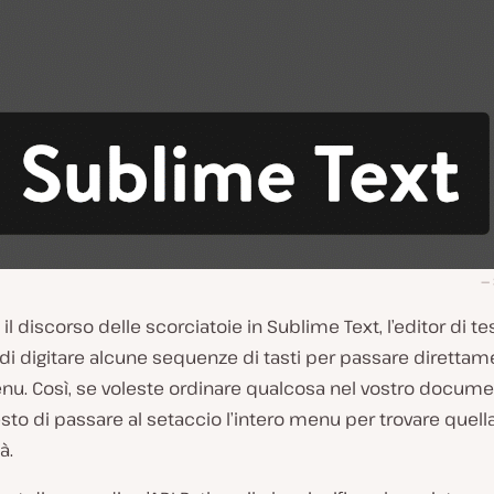
l discorso delle scorciatoie in Sublime Text, l’editor di tes
i digitare alcune sequenze di tasti per passare direttame
nu. Così, se voleste ordinare qualcosa nel vostro docume
esto di passare al setaccio l’intero menu per trovare quell
à.