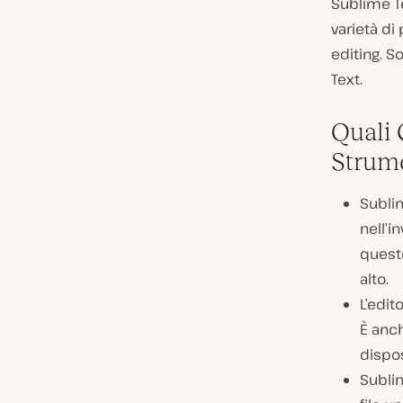
Sublime Te
varietà di
editing. S
Text.
Quali 
Strume
Sublim
nell’
questo
alto.
L’edit
È anch
dispos
Sublim