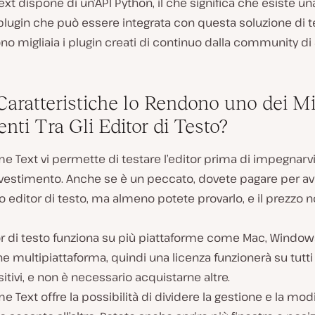
xt dispone di un’API Python, il che significa che esiste u
 plugin che può essere integrata con questa soluzione di t
ono migliaia i plugin creati di continuo dalla community d
Caratteristiche lo Rendono uno dei Mi
nti Tra Gli Editor di Testo?
e Text vi permette di testare l’editor prima di impegnarv
investimento. Anche se è un peccato, dovete pagare per a
 editor di testo, ma almeno potete provarlo, e il prezzo n
or di testo funziona su più piattaforme come Mac, Windows
e multipiattaforma, quindi una licenza funzionerà su tutti i
itivi, e non è necessario acquistarne altre.
e Text offre la possibilità di dividere la gestione e la modi