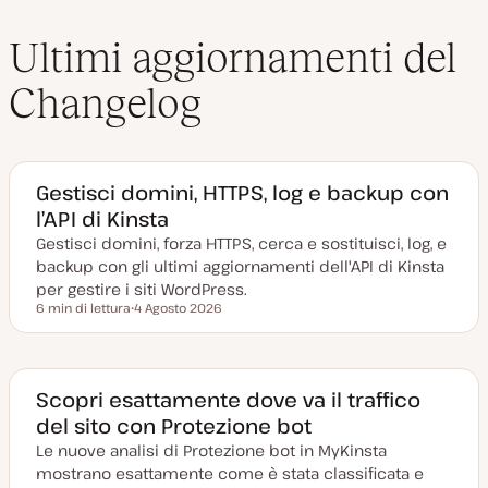
Ultimi aggiornamenti del
Changelog
Gestisci domini, HTTPS, log e backup con
l’API di Kinsta
Gestisci domini, forza HTTPS, cerca e sostituisci, log, e
backup con gli ultimi aggiornamenti dell'API di Kinsta
per gestire i siti WordPress.
6 min di lettura
4 Agosto 2026
Tempo di lettura
D
a
t
a
a
g
Scopri esattamente dove va il traffico
g
del sito con Protezione bot
i
o
Le nuove analisi di Protezione bot in MyKinsta
r
n
mostrano esattamente come è stata classificata e
a