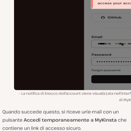
La notifica di blocco dell’account viene visualizzata nell’inter
di MyK
Quando succede questo, si riceve un’e-mail con un
pulsante
Accedi temporaneamente a MyKinsta
che
contiene un link di accesso sicuro.