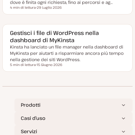
t
dove è finita ogni richiesta, fino ai percorsi e ag…
a
4 min di lettura
29 Luglio 2026
Tempo di lettura
D
a
t
a
a
g
Gestisci i file di WordPress nella
g
dashboard di MyKinsta
i
o
Kinsta ha lanciato un file manager nella dashboard di
r
n
MyKinsta per aiutarti a risparmiare ancora più tempo
a
t
nella gestione dei siti WordPress.
a
5 min di lettura
15 Giugno 2026
Tempo di lettura
D
a
t
a
a
g
g
i
o
r
Prodotti
n
a
t
Casi d’uso
a
Servizi