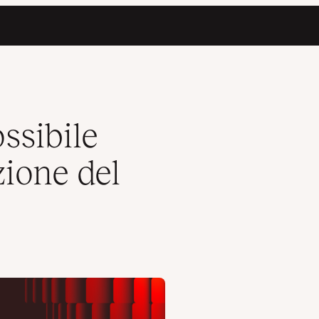
in 8 ore (o meno)
ssibile
zione del