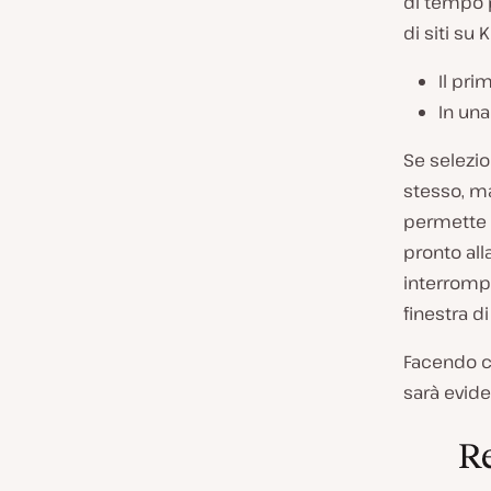
di tempo p
di siti su
Il pri
In una
Se selezi
stesso, m
permette d
pronto all
interromp
finestra d
Facendo c
sarà evide