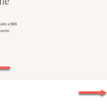
one
date a
Siti
lsante