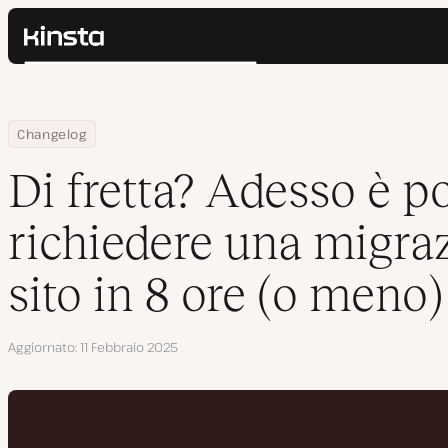
Kinsta®
Cerca
Piattaforma
Soluzioni
Accedi
Home
Di fretta? Adesso è possibile richiedere una migrazione del sito 
Changelog
Prezzi
Risorse
Di fretta? Adesso è po
Contatti
richiedere una migra
sito in 8 ore (o meno)
Aggiornato
11 Febbraio 2025