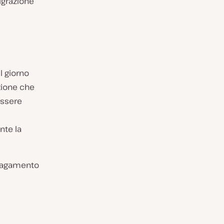
igrazione
l giorno
zione che
essere
nte la
 pagamento