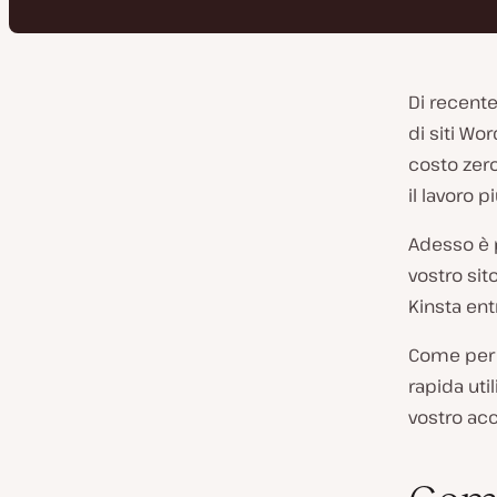
Di recente
di siti Wo
costo zero
il lavoro 
Adesso è 
vostro sit
Kinsta ent
Come per 
rapida uti
vostro acc