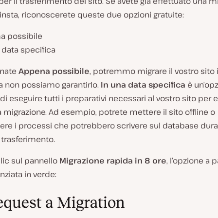
er il trasferimento del sito. Se avete già effettuato una m
 Kinsta, riconoscerete queste due opzioni gratuite:
ma possibile
 data specifica
onate
Appena possibile
, potremmo migrare il vostro sito i
a non possiamo garantirlo.
In una data specifica
è un’op
i eseguire tutti i preparativi necessari al vostro sito per 
a migrazione. Ad esempio, potrete mettere il sito offline o
ere i processi che potrebbero scrivere sul database dura
i trasferimento.
lic sul pannello
Migrazione rapida in 8 ore
, l’opzione a
nziata in verde: