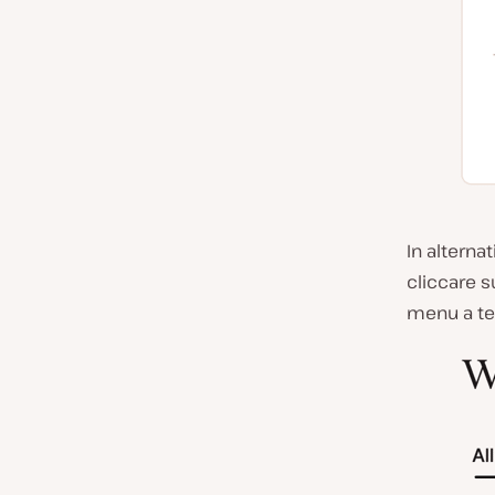
In alternat
cliccare s
menu a te