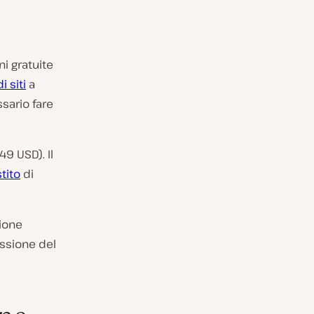
i gratuite
i siti
a
sario fare
9 USD). Il
tito
di
ione
essione del