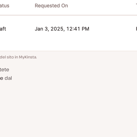
del sito in MyKinsta.
tete
ne
dal