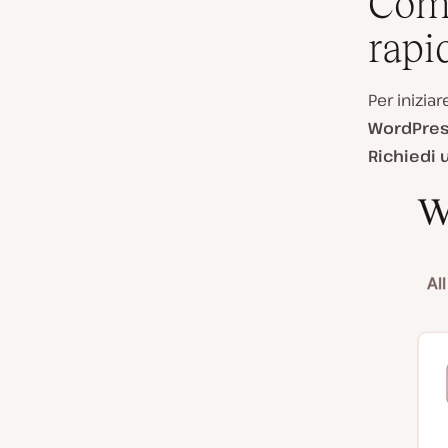
Come
rapi
Per inizia
WordPres
Richiedi