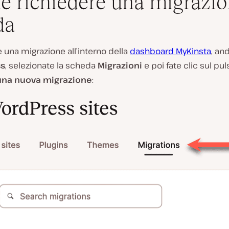
 richiedere una migrazi
da
re una migrazione all’interno della
dashboard MyKinsta
, an
s
, selezionate la scheda
Migrazioni
e poi fate clic sul pu
 una nuova migrazione
: