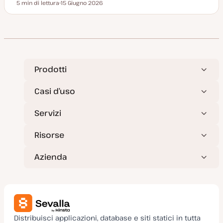
5 min di lettura
15 Giugno 2026
Tempo di lettura
D
a
t
a
a
g
g
i
o
r
Prodotti
n
a
t
Casi d’uso
a
Servizi
Risorse
Azienda
Distribuisci applicazioni, database e siti statici in tutta