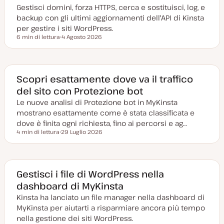
Gestisci domini, forza HTTPS, cerca e sostituisci, log, e
backup con gli ultimi aggiornamenti dell'API di Kinsta
per gestire i siti WordPress.
6 min di lettura
4 Agosto 2026
Tempo di lettura
D
a
t
a
a
g
Scopri esattamente dove va il traffico
g
del sito con Protezione bot
i
o
Le nuove analisi di Protezione bot in MyKinsta
r
n
mostrano esattamente come è stata classificata e
a
t
dove è finita ogni richiesta, fino ai percorsi e ag…
a
4 min di lettura
29 Luglio 2026
Tempo di lettura
D
a
t
a
a
g
Gestisci i file di WordPress nella
g
dashboard di MyKinsta
i
o
Kinsta ha lanciato un file manager nella dashboard di
r
n
MyKinsta per aiutarti a risparmiare ancora più tempo
a
t
nella gestione dei siti WordPress.
a