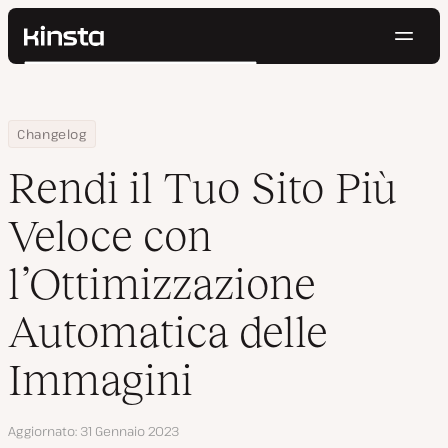
Navig
Kinsta®
Cerca
Piattaforma
Soluzioni
Accedi
Prova gratis
Home
Rendi il Tuo Sito Più Veloce con l’Ottimizzazione Automatica del
Changelog
Prezzi
Risorse
Rendi il Tuo Sito Più
Contatti
Veloce con
l’Ottimizzazione
Automatica delle
Immagini
Aggiornato
31 Gennaio 2023