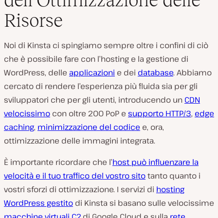
Risorse
Noi di Kinsta ci spingiamo sempre oltre i confini di ciò
che è possibile fare con l’hosting e la gestione di
WordPress, delle
applicazioni
e dei
database
. Abbiamo
cercato di rendere l’esperienza più fluida sia per gli
sviluppatori che per gli utenti, introducendo un
CDN
velocissimo
con oltre 200 PoP e
supporto HTTP/3
,
edge
caching
,
minimizzazione del codice
e, ora,
ottimizzazione delle immagini integrata.
È importante ricordare che l’
host può influenzare la
velocità e il tuo traffico del vostro sito
tanto quanto i
vostri sforzi di ottimizzazione. I servizi di
hosting
WordPress gestito
di Kinsta si basano sulle velocissime
macchine virtuali C2
di Google Cloud e sulla
rete