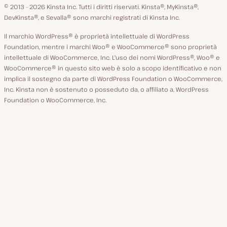
GitHub
X
YouTube
Facebook
LinkedIn
© 2013 - 2026 Kinsta Inc. Tutti i diritti riservati.
Kinsta®, MyKinsta®,
DevKinsta®, e Sevalla® sono marchi registrati di Kinsta Inc.
Il marchio WordPress® è proprietà intellettuale di WordPress
Foundation, mentre i marchi Woo® e WooCommerce® sono proprietà
intellettuale di WooCommerce, Inc. L'uso dei nomi WordPress®, Woo® e
WooCommerce® in questo sito web è solo a scopo identificativo e non
implica il sostegno da parte di WordPress Foundation o WooCommerce,
Inc. Kinsta non è sostenuto o posseduto da, o affiliato a, WordPress
Foundation o WooCommerce, Inc.