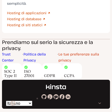
semplicità.
Hosting di applicazioni
Hosting di database
Hosting di siti statici
Prendiamo sul serio la sicurezza e la
privacy.
Trust
Politica della
Le tue preferenze sulla
Center
Privacy
privacy
SOC 2
ISO
Type II
27001
GDPR
CCPA
Kinsta
Kinsta
Kinsta
Kinsta
Kinsta
Cambia
su
su
su
su
su
lingua