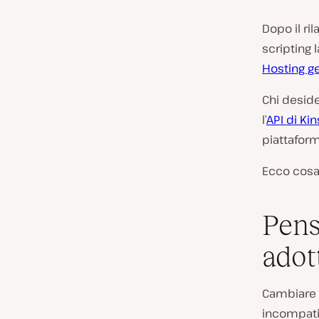
Dopo il ril
scripting 
Hosting g
Chi deside
l’
API di Kin
piattaform
Ecco cosa 
Pens
adot
Cambiare l
incompati