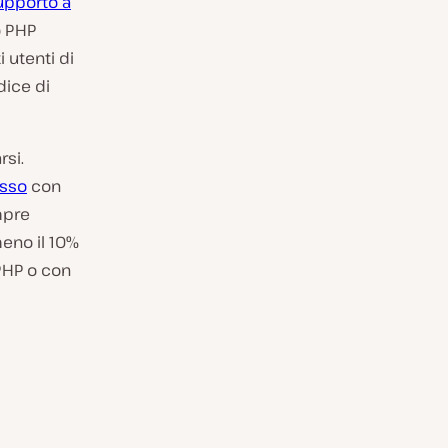
upporto a
o PHP
 utenti di
dice di
rsi.
esso
con
mpre
meno il 10%
PHP o con