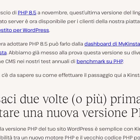
ascio di
PHP 8.5
a novembre, quest’ultima versione del lin
lato server è ora disponibile per i clienti della nostra piat
estito per WordPress
.
ra adottare PHP 8.5 può farlo dalla
dashboard di MyKinsta
sta
. Abbiamo già messo alla prova questa versione su div
e CMS nei nostri test annuali di
benchmark su PHP
.
c’è da sapere su come effettuare il passaggio qui a Kinst
aci due volte (o più) prima
tare una nuova versione 
a versione PHP del tuo sito WordPress è semplice con Kin
bilità tra un nuovo motore PHP e il vecchio codice PHP 