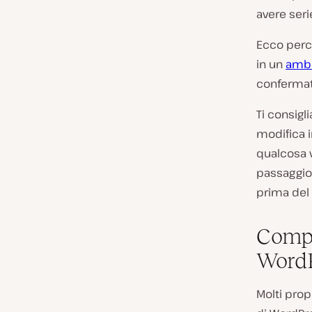
avere seri
Ecco perch
in un
ambi
confermato
Ti consig
modifica 
qualcosa 
passaggio 
prima de
Compa
Word
Molti propr