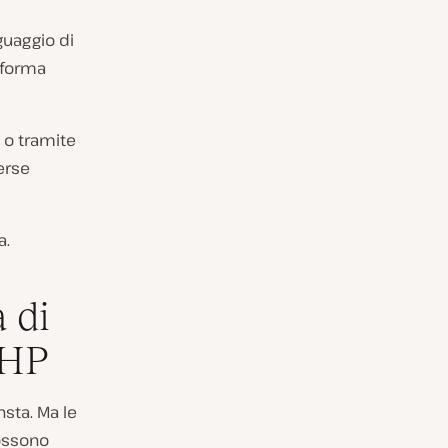
guaggio di
taforma
o tramite
erse
a.
 di
PHP
sta. Ma le
possono