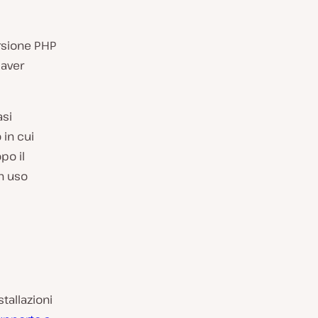
ersione PHP
 aver
asi
 in cui
po il
in uso
stallazioni