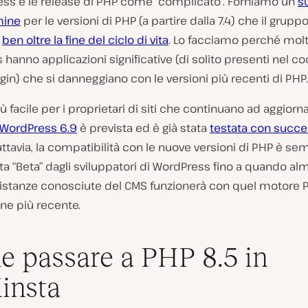
ess e le release di PHP come “complicato”. Forniamo un
s
mine
per le versioni di PHP (a partire dalla 7.4) che il grupp
a
ben oltre la fine del ciclo di vita
. Lo facciamo perché molti
hanno applicazioni significative (di solito presenti nel co
gin) che si danneggiano con le versioni più recenti di PHP.
iù facile per i proprietari di siti che continuano ad aggiorna
WordPress 6.9
è
prevista ed è già stata
testata con succ
uttavia, la compatibilità con le nuove versioni di PHP è se
a “Beta” dagli sviluppatori di WordPress fino a quando al
e istanze conosciute del CMS funzionerà con quel motore 
ne più recente.
 passare a PHP 8.5 in
insta