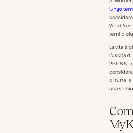
di WordPr
lungo ter
consider
WordPress 
temi o plu
La vita è p
L’
uscita di
PHP 8.5. T
considerat
di tutte l
una versio
Come
MyK