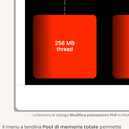
La finestra di dialogo
Modifica prestazioni PHP
in MyK
Il menu a tendina
Pool di memoria totale
permette