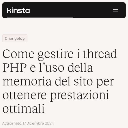
Navig
Kinsta®
Cerca
Piattaforma
Soluzioni
Accedi
Prova gratis
Home
Come gestire i thread PHP e l’uso della memoria del sito per otte
Changelog
Prezzi
Risorse
Come gestire i thread
Contatti
PHP e l’uso della
memoria del sito per
ottenere prestazioni
ottimali
Aggiornato
17 Dicembre 2024