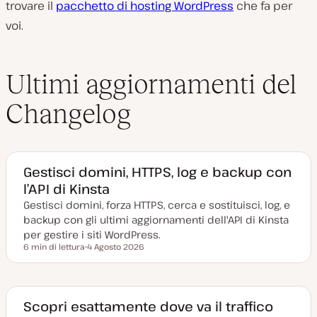
trovare il
pacchetto di hosting WordPress
che fa per
voi.
Ultimi aggiornamenti del
Changelog
Gestisci domini, HTTPS, log e backup con
l’API di Kinsta
Gestisci domini, forza HTTPS, cerca e sostituisci, log, e
backup con gli ultimi aggiornamenti dell'API di Kinsta
per gestire i siti WordPress.
6 min di lettura
4 Agosto 2026
Tempo di lettura
D
a
t
a
a
g
Scopri esattamente dove va il traffico
g