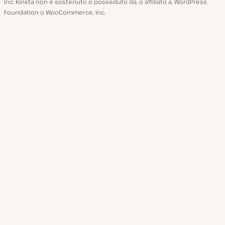
Inc. Kinsta non è sostenuto o posseduto da, o affiliato a, WordPress
Foundation o WooCommerce, Inc.