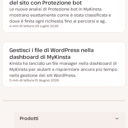
del sito con Protezione bot
i
o
Le nuove analisi di Protezione bot in MyKinsta
r
n
mostrano esattamente come è stata classificata e
a
t
dove è finita ogni richiesta, fino ai percorsi e ag…
a
4 min di lettura
29 Luglio 2026
Tempo di lettura
D
a
t
a
a
g
Gestisci i file di WordPress nella
g
dashboard di MyKinsta
i
o
Kinsta ha lanciato un file manager nella dashboard di
r
n
MyKinsta per aiutarti a risparmiare ancora più tempo
a
t
nella gestione dei siti WordPress.
a
5 min di lettura
15 Giugno 2026
Tempo di lettura
D
a
t
a
a
g
g
i
o
r
Prodotti
n
a