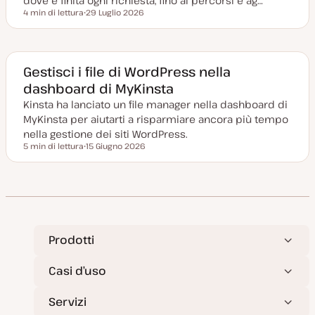
dove è finita ogni richiesta, fino ai percorsi e ag…
a
4 min di lettura
29 Luglio 2026
Tempo di lettura
D
a
t
a
a
g
Gestisci i file di WordPress nella
g
dashboard di MyKinsta
i
o
Kinsta ha lanciato un file manager nella dashboard di
r
n
MyKinsta per aiutarti a risparmiare ancora più tempo
a
t
nella gestione dei siti WordPress.
a
5 min di lettura
15 Giugno 2026
Tempo di lettura
D
a
t
a
a
g
g
i
o
r
Prodotti
n
a
t
Casi d’uso
a
Servizi