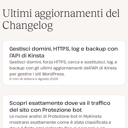
Ultimi aggiornamenti del
Changelog
Gestisci domini, HTTPS, log e backup con
l’API di Kinsta
Gestisci domini, forza HTTPS, cerca e sostituisci, log, e
backup con gli ultimi aggiornamenti dell'API di Kinsta
per gestire i siti WordPress.
6 min di lettura
4 Agosto 2026
Tempo di lettura
D
a
t
a
a
g
Scopri esattamente dove va il traffico
g
del sito con Protezione bot
i
o
Le nuove analisi di Protezione bot in MyKinsta
r
n
mostrano esattamente come è stata classificata e
a
t