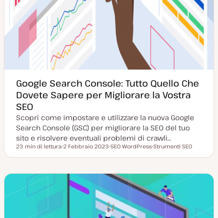
Google Search Console: Tutto Quello Che
Dovete Sapere per Migliorare la Vostra
SEO
Scopri come impostare e utilizzare la nuova Google
Search Console (GSC) per migliorare la SEO del tuo
sito e risolvere eventuali problemi di crawli…
23 min di lettura
2 Febbraio 2023
SEO WordPress
Strumenti SEO
Tempo di lettura
D
A
A
a
r
r
t
g
g
a
o
o
a
m
m
g
e
e
g
n
n
i
t
t
o
o
o
r
n