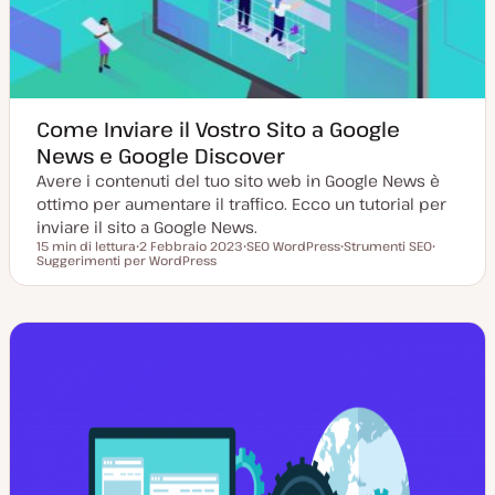
a
t
a
Come Inviare il Vostro Sito a Google
News e Google Discover
Avere i contenuti del tuo sito web in Google News è
ottimo per aumentare il traffico. Ecco un tutorial per
inviare il sito a Google News.
15 min di lettura
2 Febbraio 2023
SEO WordPress
Strumenti SEO
Tempo di lettura
Suggerimenti per WordPress
D
A
A
A
a
r
r
r
t
g
g
g
a
o
o
o
a
m
m
m
g
e
e
e
g
n
n
n
i
t
t
t
o
o
o
o
r
n
a
t
a