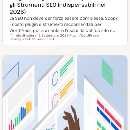
gli Strumenti SEO Indispensabili nel
2026)
La SEO non deve per forza essere complessa. Scopri
i nostri plugin e strumenti raccomandati per
WordPress per aumentare l'usabilità del tuo sito e…
44 min di lettura
12 Settembre 2023
Plugin WordPress
Tempo di lettura
Strategia SEO
Strumenti SEO
D
A
A
A
a
r
r
r
t
g
g
g
a
o
o
o
a
m
m
m
g
e
e
e
g
n
n
n
i
t
t
t
o
o
o
o
r
n
a
t
a