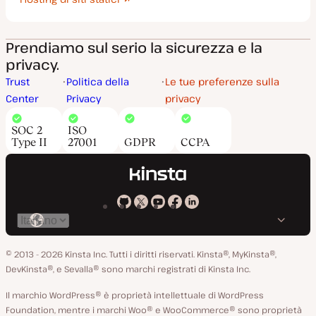
Prendiamo sul serio la sicurezza e la
privacy.
Trust
Politica della
Le tue preferenze sulla
Center
Privacy
privacy
SOC 2
ISO
Type II
27001
GDPR
CCPA
Kinsta
Kinsta
Kinsta
Kinsta
Kinsta
Cambia
su
su
su
su
su
lingua
GitHub
X
YouTube
Facebook
LinkedIn
© 2013 - 2026 Kinsta Inc. Tutti i diritti riservati.
Kinsta®, MyKinsta®,
DevKinsta®, e Sevalla® sono marchi registrati di Kinsta Inc.
Il marchio WordPress® è proprietà intellettuale di WordPress
Foundation, mentre i marchi Woo® e WooCommerce® sono proprietà