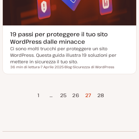
19 passi per proteggere il tuo sito
WordPress dalle minacce
Ci sono molti trucchi per proteggere un sito
WordPress. Questa guida illustra 19 soluzioni per
mettere in sicurezza il tuo sito.
36 min di lettura
7 Aprile 2025
Blog
Sicurezza di WordPress
Tempo di lettura
D
P
A
a
o
r
t
s
g
a
t
o
a
t
m
Pagina
Pagina
Paginazione
g
y
e
1
…
25
26
27
28
g
p
n
precedente
successiv
i
e
t
o
o
degli
r
n
a
articoli
t
a