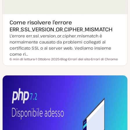
Come risolvere l’errore
ERR_SSL_VERSION_OR_CIPHER_MISMATCH
L'errore err_ssl_version_or_cipher_mismatch è
normalmente causato da problemi collegati al
certificato SSL o al server web. Vediamo insieme
come ri…
6 min di lettura
1 Ottobre 2025
Blog
Errori del sito
Errori di Chrome
Tempo di lettura
D
P
A
A
a
o
r
r
t
s
g
g
a
t
o
o
a
t
m
m
g
y
e
e
g
p
n
n
i
e
t
t
o
o
o
r
n
a
t
a