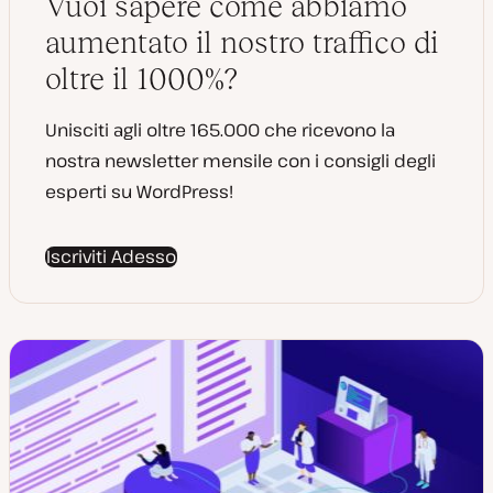
Vuoi sapere come abbiamo
n
a
t
aumentato il nostro traffico di
a
oltre il 1000%?
Unisciti agli oltre 165.000 che ricevono la
nostra newsletter mensile con i consigli degli
esperti su WordPress!
Iscriviti Adesso