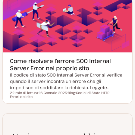
a
t
m
g
y
e
g
p
n
i
e
t
o
o
r
n
a
t
a
Come risolvere l’errore 500 Internal
Server Error nel proprio sito
Il codice di stato 500 Internal Server Error si verifica
quando il server incontra un errore che gli
impedisce di soddisfare la richiesta. Leggete…
22 min di lettura
16 Gennaio 2025
Blog
Codici di Stato HTTP
Tempo di lettura
Errori del sito
D
P
A
A
a
o
r
r
t
s
g
g
a
t
o
o
a
t
m
m
g
y
e
e
g
p
n
n
i
e
t
t
o
o
o
r