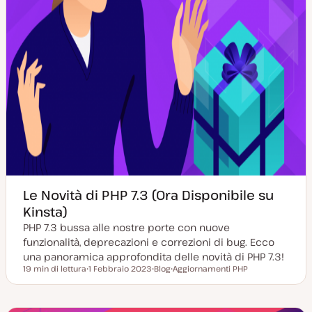
Le Novità di PHP 7.3 (Ora Disponibile su
Kinsta)
PHP 7.3 bussa alle nostre porte con nuove
funzionalità, deprecazioni e correzioni di bug. Ecco
una panoramica approfondita delle novità di PHP 7.3!
19 min di lettura
1 Febbraio 2023
Blog
Aggiornamenti PHP
Tempo di lettura
D
P
A
a
o
r
t
s
g
a
t
o