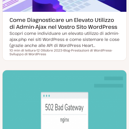
Come Diagnosticare un Elevato Utilizzo
di Admin-Ajax nel Vostro Sito WordPress
Scopri come individuare un elevato utilizzo di admin-
ajax.php nei siti WordPress e come sistemare le cose
(grazie anche alle API di WordPress Heart…
10 min di lettura
12 Ottobre 2023
Blog
Prestazioni di WordPress
Tempo di lettura
Sviluppo di WordPress
D
P
A
A
a
o
r
r
t
s
g
g
a
t
o
o
a
t
m
m
g
y
e
e
g
p
n
n
i
e
t
t
o
o
o
r
n
a
t
a