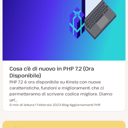
Cosa c’è di nuovo in PHP 7.2 (Ora
Disponibile)
PHP 7.2 è ora disponibile su Kinsta con nuove
caratteristiche, funzioni e miglioramenti che ci
permetteranno di scrivere codice migliore. Diamo
un'…
9 min di lettura
1 Febbraio 2023
Blog
Aggiornamenti PHP
Tempo di lettura
D
P
A
a
o
r
t
s
g
a
t
o
a
t
m
g
y
e