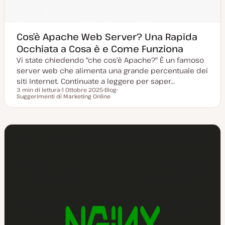
Cos’è Apache Web Server? Una Rapida
Occhiata a Cosa è e Come Funziona
Vi state chiedendo "che cos'è Apache?" È un famoso
server web che alimenta una grande percentuale dei
siti Internet. Continuate a leggere per saper…
3 min di lettura
1 Ottobre 2025
Blog
Tempo di lettura
Suggerimenti di Marketing Online
D
P
A
a
o
r
t
s
g
a
t
o
a
t
m
g
y
e
g
p
n
i
e
t
o
o
r
n
a
t
a