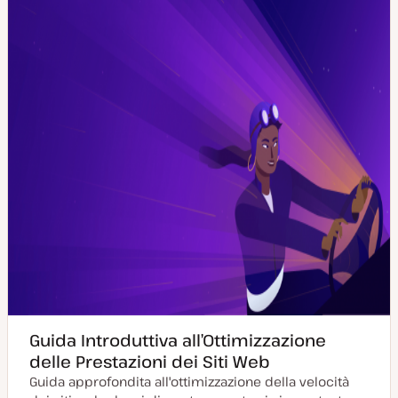
o
o
r
n
a
t
a
Guida Introduttiva all’Ottimizzazione
delle Prestazioni dei Siti Web
Guida approfondita all'ottimizzazione della velocità