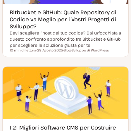
Bitbucket e GitHub: Quale Repository di
Codice va Meglio per i Vostri Progetti di
Sviluppo?
Devi scegliere l'host del tuo codice? Dai un'occhiata a
questo confronto approfondito tra Bitbucket e GitHub
per scegliere la soluzione giusta per te
10 min di lettura
29 Agosto 2025
Blog
Sviluppo di WordPress
Tempo di lettura
D
P
A
a
o
r
t
s
g
a
t
o
a
t
m
g
y
e
g
p
n
i
e
t
o
o
r
n
a
t
a
I 21 Migliori Software CMS per Costruire