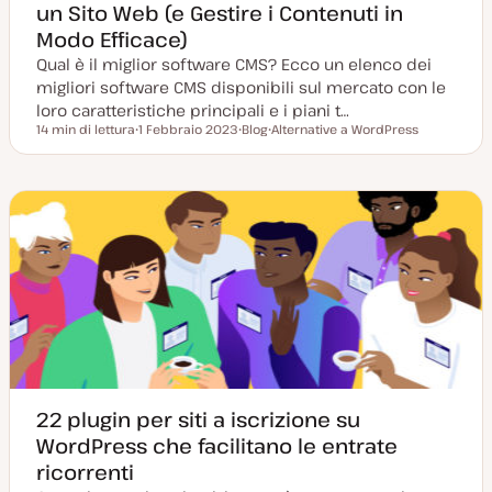
un Sito Web (e Gestire i Contenuti in
Modo Efficace)
Qual è il miglior software CMS? Ecco un elenco dei
migliori software CMS disponibili sul mercato con le
loro caratteristiche principali e i piani t…
14 min di lettura
1 Febbraio 2023
Blog
Alternative a WordPress
Tempo di lettura
D
P
A
a
o
r
t
s
g
a
t
o
a
t
m
g
y
e
g
p
n
i
e
t
o
o
r
n
a
t
a
22 plugin per siti a iscrizione su
WordPress che facilitano le entrate
ricorrenti