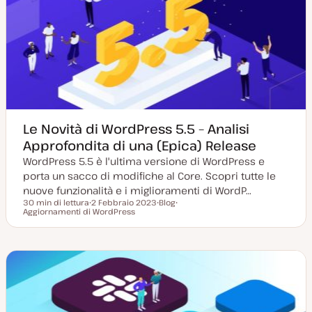
g
p
n
i
e
t
o
o
r
n
a
t
a
Le Novità di WordPress 5.5 – Analisi
Approfondita di una (Epica) Release
WordPress 5.5 è l'ultima versione di WordPress e
porta un sacco di modifiche al Core. Scopri tutte le
nuove funzionalità e i miglioramenti di WordP…
30 min di lettura
2 Febbraio 2023
Blog
Tempo di lettura
Aggiornamenti di WordPress
D
P
A
a
o
r
t
s
g
a
t
o
a
t
m
g
y
e
g
p
n
i
e
t
o
o
r
n
a