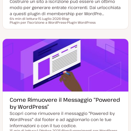
Costruire un sito a iscrizione può essere un ottimo
modo per generare entrate ricorrenti. Dai un'occhiata
a questi plugin di membership per WordPre…
64 min di lettura
15 Luglio 2026
Blog
Tempo di lettura
Plugin per l'Iscrizione a WordPress
D
P
Plugin WordPress
A
a
o
A
r
t
s
r
g
a
t
g
o
a
t
o
m
g
y
m
e
g
p
e
n
i
e
n
t
o
t
o
r
o
n
a
t
a
Come Rimuovere il Messaggio “Powered
by WordPress”
Scopri come rimuovere il messaggio "Powered by
WordPress" dal footer e ad aggiornarlo con le tue
informazioni o con il tuo codice.
15 min di lettura
1 Ottobre 2025
Blog
Suggerimenti per WordPress