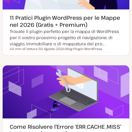
11 Pratici Plugin WordPress per le Mappe
nel 2026 (Gratis + Premium)
Trovate il plugin perfetto per la mappa di WordPress
per il vostro prossimo progetto di navigazione, di
viaggio, immobiliare o di mappatura dei pro…
43 min di lettura
30 Agosto 2024
Blog
Plugin WordPress
Tempo di lettura
D
P
A
a
o
r
t
s
g
a
t
o
a
t
m
g
y
e
g
p
n
i
e
t
o
o
r
n
a
t
a
Come Risolvere l’Errore ‘ERR_CACHE_MISS’