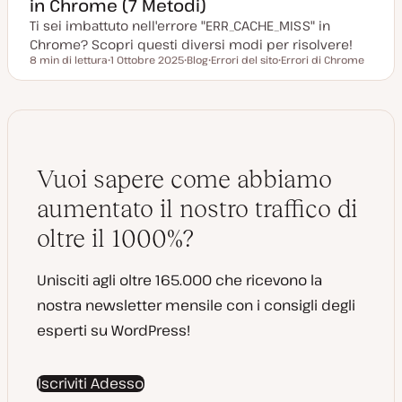
in Chrome (7 Metodi)
Ti sei imbattuto nell'errore "ERR_CACHE_MISS" in
Chrome? Scopri questi diversi modi per risolvere!
8 min di lettura
1 Ottobre 2025
Blog
Errori del sito
Errori di Chrome
Tempo di lettura
D
P
A
A
a
o
r
r
t
s
g
g
a
t
o
o
a
t
m
m
g
y
e
e
g
p
n
n
i
e
t
t
o
o
o
Vuoi sapere come abbiamo
r
n
a
aumentato il nostro traffico di
t
a
oltre il 1000%?
Unisciti agli oltre 165.000 che ricevono la
nostra newsletter mensile con i consigli degli
esperti su WordPress!
Iscriviti Adesso