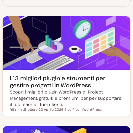
I 13 migliori plugin e strumenti per
gestire progetti in WordPress
Scopri i migliori plugin WordPress di Project
Management, gratuiti e premium, per per supportare
il tuo team e i tuoi clienti.
49 min di lettura
20 Aprile 2026
Blog
Plugin WordPress
Tempo di lettura
D
P
A
a
o
r
t
s
g
a
t
o
a
t
m
g
y
e