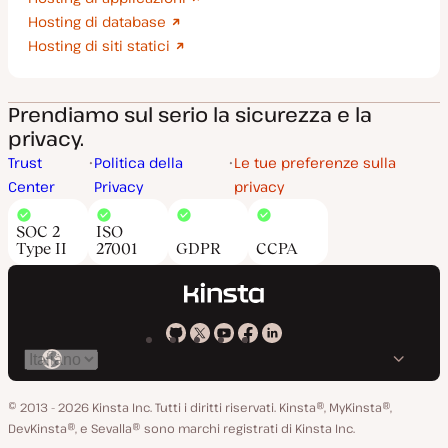
Hosting di database
Hosting di siti statici
Prendiamo sul serio la sicurezza e la
privacy.
Trust
Politica della
Le tue preferenze sulla
Center
Privacy
privacy
SOC 2
ISO
Type II
27001
GDPR
CCPA
Kinsta
Kinsta
Kinsta
Kinsta
Kinsta
Cambia
su
su
su
su
su
lingua
GitHub
X
YouTube
Facebook
LinkedIn
© 2013 - 2026 Kinsta Inc. Tutti i diritti riservati.
Kinsta®, MyKinsta®,
DevKinsta®, e Sevalla® sono marchi registrati di Kinsta Inc.