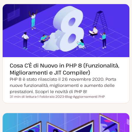
a
t
m
m
g
y
e
e
g
p
n
n
i
e
t
t
o
o
o
r
n
a
t
a
Cosa C’È di Nuovo in PHP 8 (Funzionalità,
Miglioramenti e JIT Compiler)
PHP 8 è stato rilasciato il 26 novembre 2020. Porta
nuove funzionalità, miglioramenti e aumento delle
prestazioni. Scopri le novità di PHP 8!
31 min di lettura
1 Febbraio 2023
Blog
Aggiornamenti PHP
Tempo di lettura
D
P
A
a
o
r
t
s
g
a
t
o
a
t
m
g
y
e
g
p
n
i
e
t
o
o