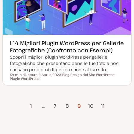
r
n
a
t
a
I 14 Migliori Plugin WordPress per Gallerie
Fotografiche (Confronto con Esempi)
Scopri i migliori plugin WordPress per gallerie
fotografiche che presentano bene le tue foto e non
causano problemi di performance al tuo sito.
54 min di lettura
4 Aprile 2023
Blog
Design del Sito WordPress
Tempo di lettura
Plugin WordPress
D
P
A
A
a
o
r
r
t
s
g
g
a
t
o
o
a
t
m
m
g
y
e
e
agina
Pagina
Paginazione
g
p
n
n
1
…
7
8
9
10
11
i
e
t
t
precedente
success
o
o
o
r
degli
n
a
t
articoli
a