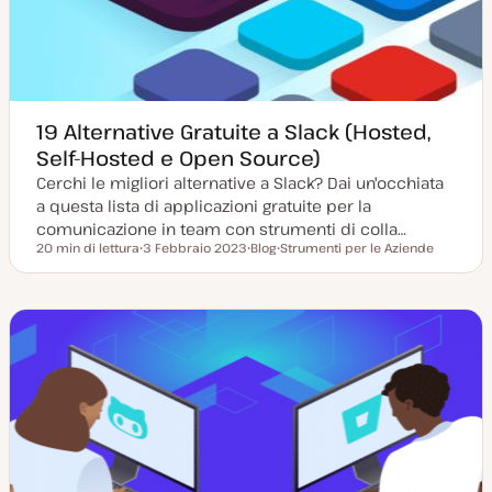
t
a
19 Alternative Gratuite a Slack (Hosted,
Self-Hosted e Open Source)
Cerchi le migliori alternative a Slack? Dai un'occhiata
a questa lista di applicazioni gratuite per la
comunicazione in team con strumenti di colla…
20 min di lettura
3 Febbraio 2023
Blog
Strumenti per le Aziende
Tempo di lettura
D
P
A
a
o
r
t
s
g
a
t
o
a
t
m
g
y
e
g
p
n
i
e
t
o
o
r
n
a
t
a