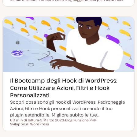
Tempo di lettura
D
P
A
a
o
r
t
s
g
a
t
o
a
t
m
g
y
e
g
p
n
i
e
t
o
o
r
n
a
t
a
Il Bootcamp degli Hook di WordPress:
Come Utilizzare Azioni, Filtri e Hook
Personalizzati
Scopri cosa sono gli hook di WordPress. Padroneggia
Azioni, Filtri e Hook personalizzati creando il tuo
plugin estendibile. Migliora subito le tue…
63 min di lettura
3 Marzo 2023
Blog
Funzione PHP
Tempo di lettura
Sviluppo di WordPress
D
P
A
A
a
o
r
r
t
s
g
g
a
t
o
o