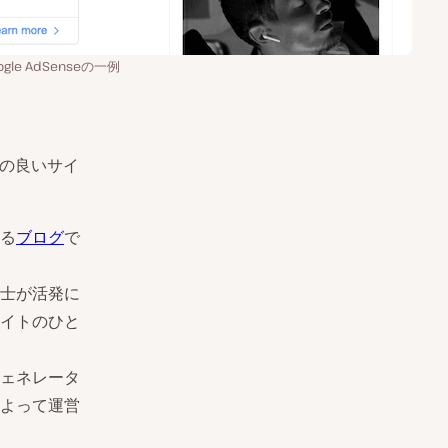
ogle AdSenseの一例
性の良いサイ
る
ブログ
で
士が活発に
イトのひと
ェネレータ
よって運営