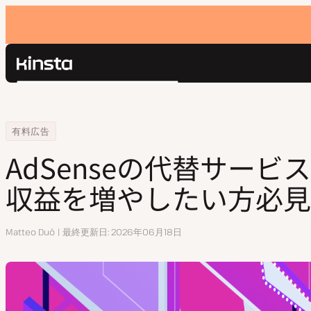
Kinsta®
検
プラットフォーム
索
ソリューション
ログイン
Home
リソースセンター
AdSenseの代替サービス21選｜広告収益を増やしたい方必見
有料広告
価格設定
リソース
AdSenseの代替サービ
お問い合わせ
収益を増やしたい方必見
執
Matteo Duò
最終更新日
2026年06月18日
筆