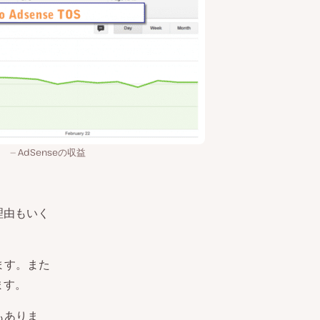
AdSenseの収益
理由もいく
ます。また
ます。
もありま