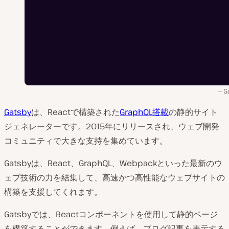
G
Gatsby
は、Reactで構築された
GraphQL搭載
の静的サイト
ジェネレーターです。2015年にリリースされ、ウェブ開発
コミュニティで大きな支持を集めています。
Gatsbyは、React、GraphQL、Webpackといった最新のウ
ェブ技術の力を結集して、高速かつ高性能なウェブサイトの
構築を支援してくれます。
Gatsbyでは、Reactコンポーネントを使用して静的ページ
を構築することができます。例えば、ブログ記事を表示する