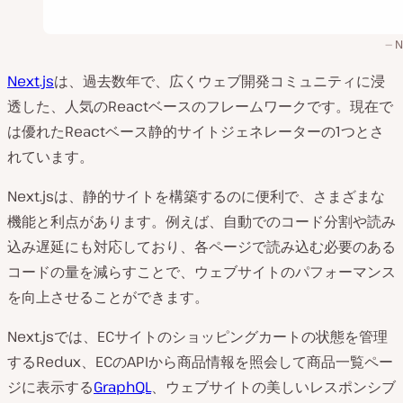
N
Next.js
は、過去数年で、広くウェブ開発コミュニティに浸
透した、人気のReactベースのフレームワークです。現在で
は優れたReactベース静的サイトジェネレーターの1つとさ
れています。
Next.jsは、静的サイトを構築するのに便利で、さまざまな
機能と利点があります。例えば、自動でのコード分割や読み
込み遅延にも対応しており、各ページで読み込む必要のある
コードの量を減らすことで、ウェブサイトのパフォーマンス
を向上させることができます。
Next.jsでは、ECサイトのショッピングカートの状態を管理
するRedux、ECのAPIから商品情報を照会して商品一覧ペー
ジに表示する
GraphQL
、ウェブサイトの美しいレスポンシブ