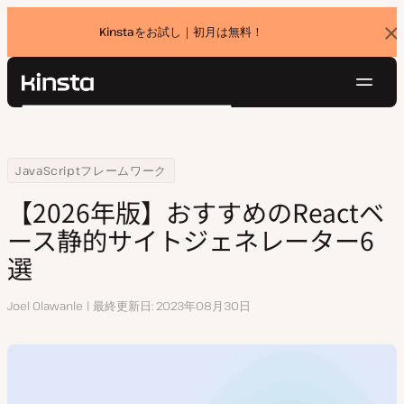
Kinstaをお試し｜初月は無料！
バ
ナ
ー
を
ナ
閉
Kinsta®
検
じ
ビ
プラットフォーム
る
索
ゲ
ソリューション
ログイン
無料でお試し
ー
Home
リソースセンター
【2024年版】おすすめのReactベース静的サイトジェネレーター6選
JavaScriptフレームワーク
価格設定
リソース
シ
【2026年版】おすすめのReactベ
お問い合わせ
ョ
ース静的サイトジェネレーター6
ン
選
執
Joel Olawanle
最終更新日
2023年08月30日
筆