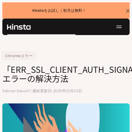
Kinstaをお試し｜初月は無料！
バ
ナ
ー
を
ナ
閉
Kinsta®
検
じ
ビ
プラットフォーム
る
索
ゲ
ソリューション
ログイン
無料でお試し
ー
Home
リソースセンター
「ERR_SSL_CLIENT_AUTH_SIGNATURE_FAILED」エラーの解決方法
Chromeエラー
価格設定
リソース
シ
「ERR_SSL_CLIENT_AUTH_SIGN
お問い合わせ
ョ
エラーの解決方法
ン
執
Salman Ravoof
最終更新日
2025年10月02日
筆