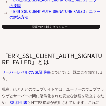
「ERR_SSL_CLIENT_AUTH_SIGNATURE_FAILED」エラー
を
の原因
再
生
「ERR_SSL_CLIENT_AUTH_SIGNATURE_FAILED」エラー
の解決方法
記事のPDF版をダウンロード
「ERR_SSL_CLIENT_AUTH_SIGNATU
RE_FAILED」とは
サーバーレベルのSSL証明書
については、既にご存知でしょ
う。
現在、ほとんどのウェブサイトでは、ユーザーのウェブブラ
ウザとサーバーの間に暗号化された安全な接続を確立するた
め、
SSL証明書
とHTTPS接続が使用されています。これに