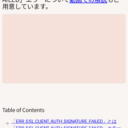
用意しています。
Table of Contents
動
「ERR_SSL_CLIENT_AUTH_SIGNATURE_FAILED」とは
画