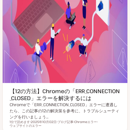
【12の方法】Chromeの「ERR_CONNECTION
_CLOSED」エラーを解決するには
Chromeで「ERR_CONNECTION_CLOSED」エラーに遭遇し
たら、この記事の12の解決策を参考に、トラブルシューティ
ングを行いましょう…
1分で読めます
2025年10月02日
ブログ記事
Chromeエラー
読むのにかかる時間
ウェブサイトのエラー
更
投
ト
ト
新
稿
ピ
ピ