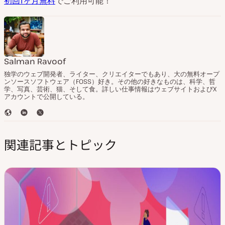
初回1ヶ月無料
でご利用可能！
Salman Ravoof
独学のウェブ開発者、ライター、クリエイターでもあり、大の無料オープ
ンソースソフトウェア（FOSS）好き。その他の好きなものは、科学、哲
学、写真、芸術、猫、そして食。詳しい仕事情報はウェブサイトおよびX
アカウントで公開している。
ウ
L
T
ェ
i
w
ブ
n
i
関連記事とトピック
サ
k
t
イ
e
t
ト
d
e
I
r
n