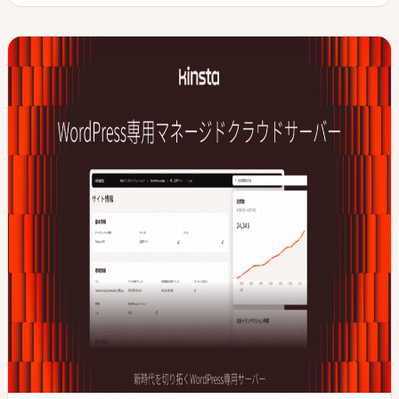
日
タ
ッ
ッ
イ
ク
ク
プ