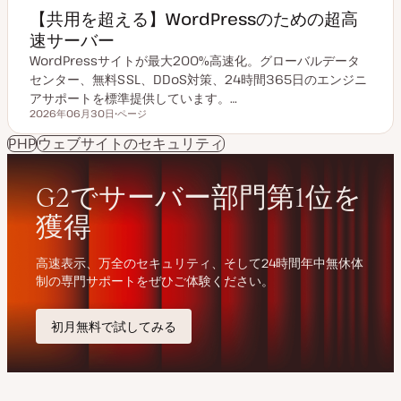
【共用を超える】WordPressのための超高
速サーバー
WordPressサイトが最大200%高速化。グローバルデータ
センター、無料SSL、DDoS対策、24時間365日のエンジニ
アサポートを標準提供しています。…
2026年06月30日
ページ
更新日
投
稿
PHP
ウェブサイトのセキュリティ
タ
イ
プ