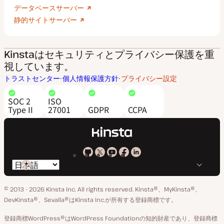
データベースサーバー
静的サイトサーバー
Kinstaはセキュリティとプライバシー保護を重
視しています。
トラストセンター
個人情報保護方針
プライバシー設定
SOC 2
ISO
Type II
27001
GDPR
CCPA
Kinsta
Kinsta
Kinsta
Kinsta
Kinsta
言
の
の
の
の
の
語
GitHub
X
YouTube
Facebook
LinkedIn
© 2013 - 2026 Kinsta Inc. All rights reserved.
Kinsta®、MyKinsta®、
の
ア
ペ
DevKinsta®、Sevalla®はKinsta Inc.が所有する登録商標です。
切
カ
ー
登録商標WordPress®はWordPress Foundationの知的財産であり、登録商標
り