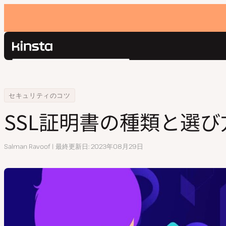
Kinsta®
検
プラットフォーム
索
ソリューション
ログイン
Home
リソースセンター
SSL証明書の種類と選び方
セキュリティのコツ
価格設定
リソース
SSL証明書の種類と選び
お問い合わせ
執
Salman Ravoof
最終更新日
2023年08月29日
筆