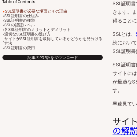
Table of Contents
SSL証明
SSL証明書が必要な場面とその理由
きます。ま
SSL証明書の仕組み
得ることに
SSL証明書の種類
SSLの認証レベル
各SSL証明書のメリットとデメリット
SSLとは、
適切なSSL証明書の選び方
サイトがSSL証明書を取得しているかどうかを見分ける
続において
方法
SSL証明書の費用
SSL証明
記事のPDF版をダウンロード
SSL証明
サイトには
が最適なS
す。
早速見てい
サイト
の解