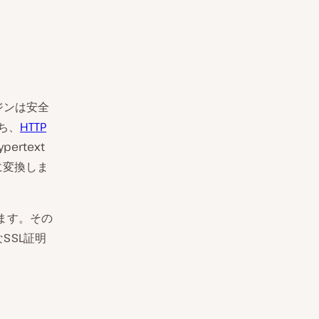
ジンは安全
ち、
HTTP
rtext
re）に変換しま
ます。その
SSL証明