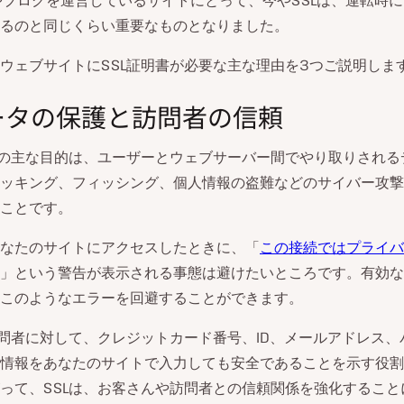
やブログを運営しているサイトにとって、今やSSLは、運転時
るのと同じくらい重要なものとなりました。
ウェブサイトにSSL証明書が必要な主な理由を3つご説明しま
動
画
データの保護と訪問者の信頼
を
再
生
書の主な目的は、ユーザーとウェブサーバー間でやり取りされる
ッキング、フィッシング、個人情報の盗難などのサイバー攻撃
ことです。
なたのサイトにアクセスしたときに、「
この接続ではプライバ
」という警告が表示される事態は避けたいところです。有効なS
このようなエラーを回避することができます。
訪問者に対して、クレジットカード番号、ID、メールアドレス、
情報をあなたのサイトで入力しても安全であることを示す役割
って、SSLは、お客さんや訪問者との信頼関係を強化すること