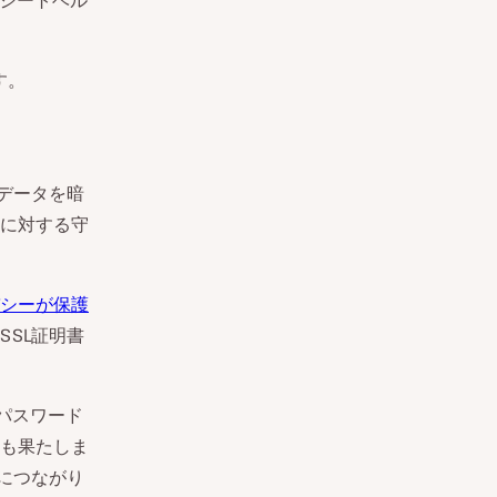
にシートベル
す。
データを暗
に対する守
シーが保護
SL証明書
パスワード
も果たしま
につながり