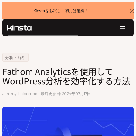
Kinstaをお試し｜初月は無料！
バ
ナ
ー
を
ナ
閉
Kinsta®
検
じ
ビ
プラットフォーム
る
索
ゲ
ソリューション
ログイン
無料でお試し
ー
Home
リソースセンター
Fathom Analyticsを使用してWordPress分析を効率化する方法
分析・解析
価格設定
リソース
シ
Fathom Analyticsを使用して
お問い合わせ
ョ
WordPress分析を効率化する方法
ン
執
Jeremy Holcombe
最終更新日
2024年07月17日
筆