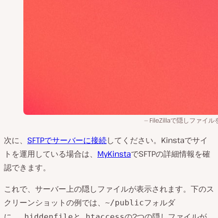
FileZillaで隠しファイ
次に、
SFTPでサーバーに接続
してください。Kinstaでサイ
トを運用している場合は、
MyKinsta
でSFTPの詳細情報を確
認できます。
これで、サーバー上の隠しファイルが表示されます。下のス
クリーンショットの例では、
フォルダ
~/public
に、
と
の2つの隠しファイルが
.hiddenfile
.htaccess