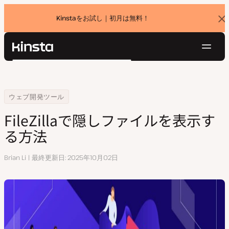
Kinstaをお試し｜初月は無料！
バ
ナ
ー
を
ナ
閉
Kinsta®
検
じ
ビ
プラットフォーム
る
索
ゲ
ソリューション
ログイン
無料でお試し
ー
Home
リソースセンター
FileZillaで隠しファイルを表示する方法
ウェブ開発ツール
価格設定
リソース
シ
FileZillaで隠しファイルを表示す
お問い合わせ
ョ
る方法
ン
執
Brian Li
最終更新日
2025年10月02日
筆