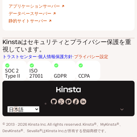
アプリケーションサーバー
データベースサーバー
静的サイトサーバー
Kinstaはセキュリティとプライバシー保護を重
視しています。
トラストセンター
個人情報保護方針
プライバシー設定
SOC 2
ISO
Type II
27001
GDPR
CCPA
Kinsta
Kinsta
Kinsta
Kinsta
Kinsta
言
の
の
の
の
の
語
GitHub
X
YouTube
Facebook
LinkedIn
© 2013 - 2026 Kinsta Inc. All rights reserved.
Kinsta®、MyKinsta®、
の
ア
ペ
DevKinsta®、Sevalla®はKinsta Inc.が所有する登録商標です。
切