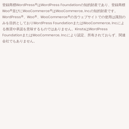
カ
ー
登録商標WordPress®はWordPress Foundationの知的財産であり、登録商標
り
ウ
ジ
Woo®並びにWooCommerce®はWooCommerce, Inc.の知的財産です。
替
WordPress®、Woo®、WooCommerce®の当ウェブサイトでの使用は識別の
ン
え
みを目的としておりWordPress FoundationまたはWooCommerce, Inc.によ
ト
る推奨や承認を意味するものではありません。KinstaはWordPress
FoundationまたはWooCommerce, Inc.により認定、所有されておらず、関連
会社でもありません。