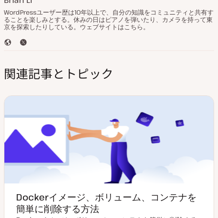
WordPressユーザー歴は10年以上で、自分の知識をコミュニティと共有す
ることを楽しみとする。休みの日はピアノを弾いたり、カメラを持って東
京を探索したりしている。ウェブサイトはこちら。
ウ
T
ェ
w
ブ
i
関連記事とトピック
サ
t
イ
t
ト
e
r
Dockerイメージ、ボリューム、コンテナを
簡単に削除する方法