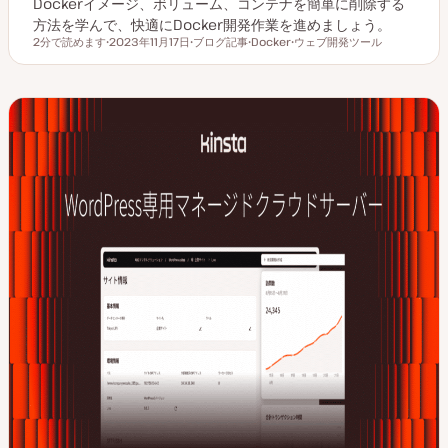
Dockerイメージ、ボリューム、コンテナを簡単に削除する
方法を学んで、快適にDocker開発作業を進めましょう。
2分で読めます
2023年11月17日
ブログ記事
Docker
ウェブ開発ツール
読むのにかかる時間
更
投
ト
ト
新
稿
ピ
ピ
日
タ
ッ
ッ
イ
ク
ク
プ