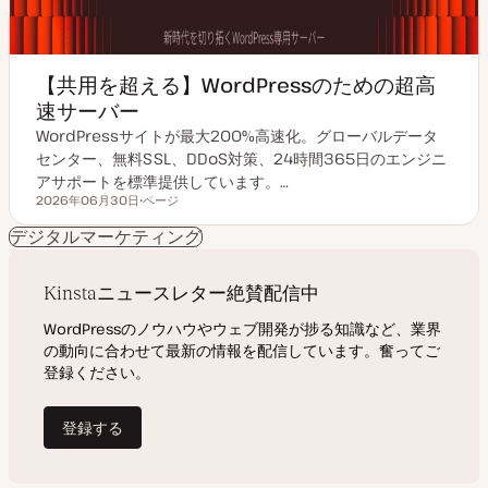
【共用を超える】WordPressのための超高
速サーバー
WordPressサイトが最大200%高速化。グローバルデータ
センター、無料SSL、DDoS対策、24時間365日のエンジニ
アサポートを標準提供しています。…
2026年06月30日
ページ
更新日
投
稿
デジタルマーケティング
タ
イ
プ