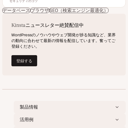
読むのにかかる時間
セキュリティのコツ
更
投
ト
ト
新
稿
ピ
ピ
日
タ
ッ
ッ
データベース
ブラウザ
SEO（検索エンジン最適化）
イ
ク
ク
プ
製品情報
活用例