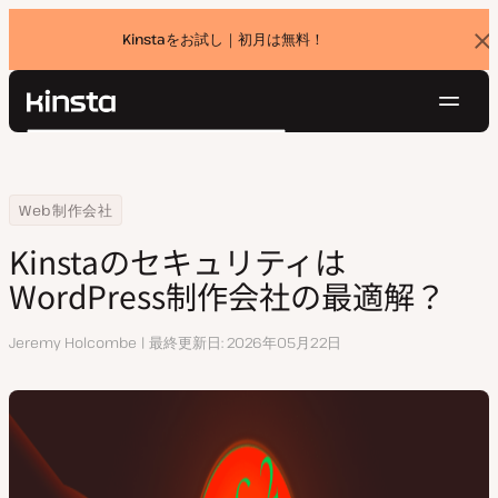
Kinstaをお試し｜初月は無料！
バ
ナ
ー
を
ナ
閉
Kinsta®
検
じ
ビ
プラットフォーム
る
索
ゲ
ソリューション
ログイン
無料でお試し
ー
Home
リソースセンター
KinstaのセキュリティはWordPress制作会社の最適解？
Web制作会社
価格設定
リソース
シ
Kinstaのセキュリティは
お問い合わせ
ョ
WordPress制作会社の最適解？
ン
執
Jeremy Holcombe
最終更新日
2026年05月22日
筆