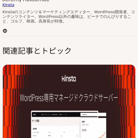
Kinsta
Kinstaのコンテンツ＆マーケティングエディター、WordPress開発者、コ
ンテンツライター。WordPress以外の趣味は、ビーチでのんびりするこ
と、ゴルフ、映画。高身長が特徴。
L
i
n
関連記事とトピック
k
e
d
I
n