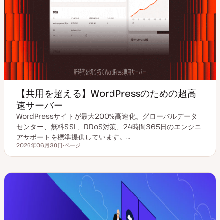
【共用を超える】WordPressのための超高
速サーバー
WordPressサイトが最大200%高速化。グローバルデータ
センター、無料SSL、DDoS対策、24時間365日のエンジニ
アサポートを標準提供しています。…
2026年06月30日
ページ
更新日
投
稿
タ
イ
プ