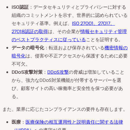
ISO認証
：データセキュリティとプライバシーに対する
組織のコミットメントを示す、世界的に認められている
セキュリティ基準。例えば、
ISO 27001、27017、
27018認証の取得
は、その企業が
情報セキュリティ管理
のベストプラクティスに従っている
ことを証明する。
データの暗号化
：転送および保存されている
機密情報の
暗号化
は、侵害や不正アクセスから保護するために必要
不可欠。
DDoS攻撃対策
：
DDoS攻撃
の脅威は増加していること
から、強力なDDoS対策機能が付帯するサーバーを選
び、顧客サイトの高い稼働率と安全性を保つ必要があ
る。
また、業界に応じたコンプライアンスの要件も存在します。
医療
：
医療保険の相互運用性と説明責任に関する法律