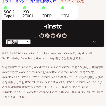
トラストセンター
個人情報保護方針
プライバシー設定
SOC 2
ISO
Type II
27001
GDPR
CCPA
Kinsta
Kinsta
Kinsta
Kinsta
Kinsta
言
の
の
の
の
の
語
GitHub
X
YouTube
Facebook
LinkedIn
© 2013 - 2026 Kinsta Inc. All rights reserved.
Kinsta®、MyKinsta®、
の
ア
ペ
DevKinsta®、Sevalla®はKinsta Inc.が所有する登録商標です。
切
カ
ー
登録商標WordPress®はWordPress Foundationの知的財産であり、登録商標
り
ウ
ジ
Woo®並びにWooCommerce®はWooCommerce, Inc.の知的財産です。
替
WordPress®、Woo®、WooCommerce®の当ウェブサイトでの使用は識別の
ン
え
みを目的としておりWordPress FoundationまたはWooCommerce, Inc.によ
ト
る推奨や承認を意味するものではありません。KinstaはWordPress
FoundationまたはWooCommerce, Inc.により認定、所有されておらず、関連
会社でもありません。