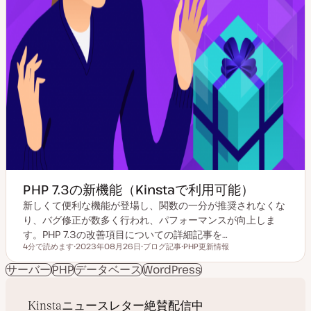
PHP 7.3の新機能（Kinstaで利用可能）
新しくて便利な機能が登場し、関数の一分が推奨されなくな
り、バグ修正が数多く行われ、パフォーマンスが向上しま
す。PHP 7.3の改善項目についての詳細記事を…
4分で読めます
2023年08月26日
ブログ記事
PHP更新情報
読むのにかかる時間
更
投
ト
新
稿
ピ
サーバー
PHP
データベース
WordPress
日
タ
ッ
イ
ク
プ