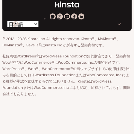
Kinsta
Kinsta
Kinsta
Kinsta
Kinsta
言
の
の
の
の
の
語
GitHub
X
YouTube
Facebook
LinkedIn
© 2013 - 2026 Kinsta Inc. All rights reserved.
Kinsta®、MyKinsta®、
の
ア
ペ
DevKinsta®、Sevalla®はKinsta Inc.が所有する登録商標です。
切
カ
ー
登録商標WordPress®はWordPress Foundationの知的財産であり、登録商標
り
ウ
ジ
Woo®並びにWooCommerce®はWooCommerce, Inc.の知的財産です。
替
WordPress®、Woo®、WooCommerce®の当ウェブサイトでの使用は識別の
ン
え
みを目的としておりWordPress FoundationまたはWooCommerce, Inc.によ
ト
る推奨や承認を意味するものではありません。KinstaはWordPress
FoundationまたはWooCommerce, Inc.により認定、所有されておらず、関連
会社でもありません。