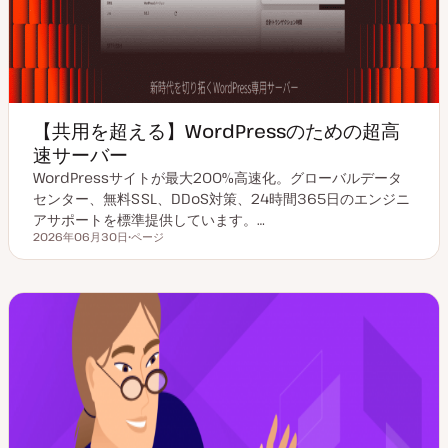
【共用を超える】WordPressのための超高
速サーバー
WordPressサイトが最大200%高速化。グローバルデータ
センター、無料SSL、DDoS対策、24時間365日のエンジニ
アサポートを標準提供しています。…
2026年06月30日
ページ
更新日
投
稿
タ
イ
プ