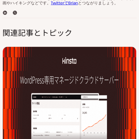
画やハイキングなどです。
TwitterでBrian
とつながりましょう。
L
T
i
w
n
i
関連記事とトピック
k
t
e
t
d
e
I
r
n