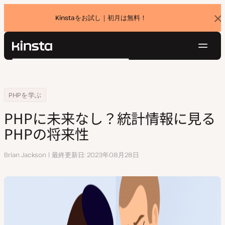
Kinstaをお試し｜初月は無料！
バ
ナ
ー
を
ナ
閉
Kinsta®
検
じ
ビ
プラットフォーム
る
索
ゲ
ソリューション
ログイン
無料でお試し
ー
Home
リソースセンター
PHPに未来なし？統計情報に見るPHPの将来性
PHPを学ぶ
価格設定
リソース
シ
PHPに未来なし？統計情報に見る
お問い合わせ
ョ
PHPの将来性
ン
執
Brian Jackson
最終更新日
2023年08月28日
筆