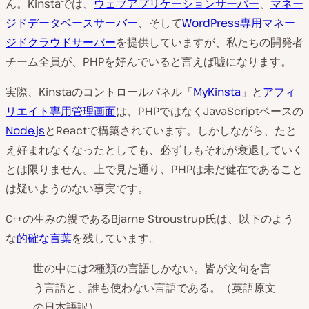
ん。Kinstaでは、
ウェブアプリケーションサーバー
、
マネー
ジドデータベースサーバー
、そして
WordPress専用マネー
ジドクラウドサーバー
を提供していますが、私たちの開発者
チーム全員が、PHPを好んでいると言えば嘘になります。
実際、Kinstaのコントロールパネル「
MyKinsta
」と
アフィ
リエイト専用管理画面
は、PHPではなくJavaScriptベースの
Node.js
とReactで構築されています。しかしながら、たと
え好まれなくなったとしても、必ずしもそれが衰退していく
とは限りません。上で見た通り、PHPは未だ健在であること
は疑いようのない事実です。
C++の生みの親であるBjarne Stroustrup氏は、以下のよう
な
的確な言葉
を残しています。
世の中には2種類の言語しかない。皆が文句を言
う言語と、誰も使わない言語である。（英語原文
の日本語訳）