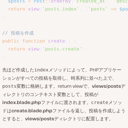
$posts
=
Post
::
orderBy
(
'created_at'
,
'desc
return
view
(
'posts.index'
,
[
'posts'
=>
$po
}
// 投稿を作成
public
function
create
(
)
{
return
view
(
'posts.create'
)
;
}
先ほど作成した
メソッドによって、PHPアプリケー
index
ションがすべての投稿を取得し、時系列に並べた上で、
変数に格納します。return viewで、
views/posts
デ
posts
ィレクトリのコンテキスト変数として、投稿が
index.blade.php
ファイルに渡されます。
メソッ
create
ドは
create.blade.php
ファイルを返し、投稿を作成しよう
とすると、
views/posts
ディレクトリに配置します。