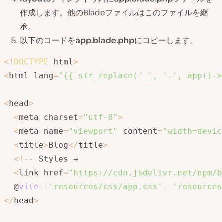
作成します。他のBladeファイルはこのファイルを継
承。
以下のコードを
app.blade.php
にコピーします。
<
!
DOCTYPE
 html
>
<
html lang
=
"{{ str_replace('_', '-', app()->
<
head
>
<
meta charset
=
"utf-8"
>
<
meta name
=
"viewport"
 content
=
"width=devic
<
title
>
Blog
<
/
title
>
<
!
--
 Styles →

<
link href
=
"https://cdn.jsdelivr.net/npm/b
  @
vite
(
[
'resources/css/app.css'
,
'resources
<
/
head
>