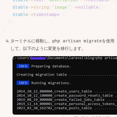
$table
->
string
(
'image'
)
->
nullable
(
)
;
$table
->
timestamps
(
)
;
}
)
;
}
ターミナルに移動し、
を使用
php artisan migrate
して、以下のように変更を移行します。