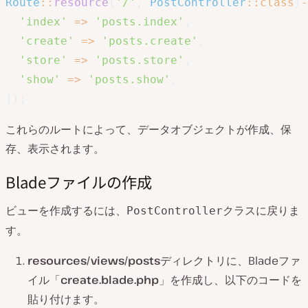
Route
::
resource
(
'/'
,
PostController
::
class
)
-
'index'
=>
'posts.index'
,
'create'
=>
'posts.create'
,
'store'
=>
'posts.store'
,
'show'
=>
'posts.show'
,
]
)
;
これらのルートによって、データオブジェクトが作成、保
存、表示されます。
Bladeファイルの作成
ビューを作成するには、
クラスに戻りま
PostController
す。
resources/views/posts
ディレクトリに、Bladeファ
イル「
create.blade.php
」を作成し、以下のコードを
貼り付けます。