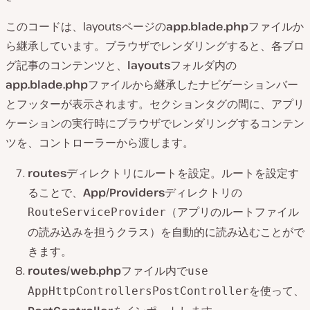
このコードは、layoutsページの
app.blade.php
ファイルか
ら継承しています。ブラウザでレンダリングすると、各ブロ
グ記事のコンテンツと、
layouts
フォルダ内の
app.blade.php
ファイルから継承したナビゲーションバー
とフッターが表示されます。セクションタグの間に、アプリ
ケーションの実行時にブラウザでレンダリングするコンテン
ツを、コントローラーから渡します。
routes
ディレクトリにルートを設定。ルートを設定す
ることで、
App/Providers
ディレクトリの
（アプリのルートファイル
RouteServiceProvider
の読み込みを担うクラス）を自動的に読み込むことがで
きます。
routes/web.php
ファイル内で
use
を使って、
AppHttpControllersPostController