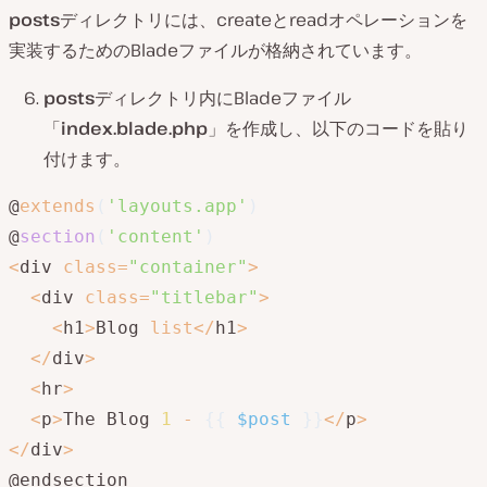
posts
ディレクトリには、createとreadオペレーションを
実装するためのBladeファイルが格納されています。
posts
ディレクトリ内にBladeファイル
「
index.blade.php
」を作成し、以下のコードを貼り
付けます。
@
extends
(
'layouts.app'
)
@
section
(
'content'
)
<
div 
class
=
"container"
>
<
div 
class
=
"titlebar"
>
<
h1
>
Blog 
list
<
/
h1
>
<
/
div
>
<
hr
>
<
p
>
The Blog 
1
-
{
{
$post
}
}
<
/
p
>
<
/
div
>
@endsection