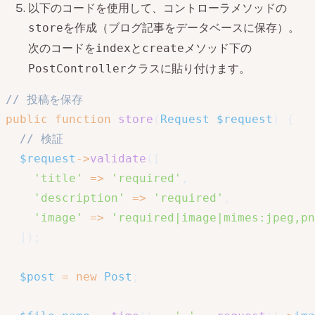
以下のコードを使用して、コントローラメソッドの
を作成（ブログ記事をデータベースに保存）。
store
次のコードを
と
メソッド下の
index
create
クラスに貼り付けます。
PostController
// 投稿を保存
public
function
store
(
Request
$request
)
{
// 検証
$request
->
validate
(
[
'title'
=>
'required'
,
'description'
=>
'required'
,
'image'
=>
'required|image|mimes:jpeg,pn
]
)
;
$post
=
new
Post
;