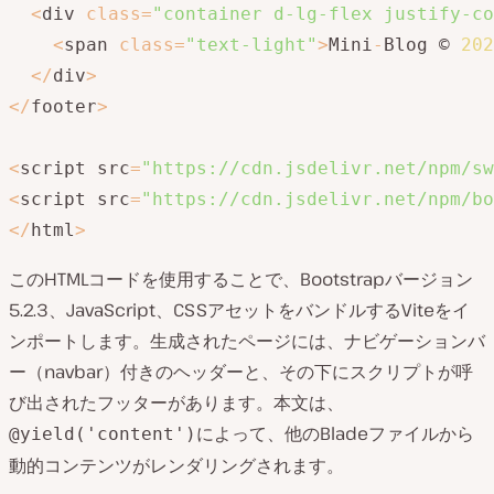
<
div 
class
=
"container d-lg-flex justify-co
<
span 
class
=
"text-light"
>
Mini
-
Blog © 
202
<
/
div
>
<
/
footer
>
<
script src
=
"https://cdn.jsdelivr.net/npm/sw
<
script src
=
"https://cdn.jsdelivr.net/npm/bo
<
/
html
>
このHTMLコードを使用することで、Bootstrapバージョン
5.2.3、JavaScript、CSSアセットをバンドルするViteをイ
ンポートします。生成されたページには、ナビゲーションバ
ー（navbar）付きのヘッダーと、その下にスクリプトが呼
び出されたフッターがあります。本文は、
によって、他のBladeファイルから
@yield('content')
動的コンテンツがレンダリングされます。