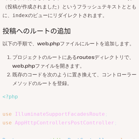
（投稿が作成されました）というフラッシュテキストととも
に、
のビューにリダイレクトされます。
index
投稿へのルートの追加
以下の手順で、
web.php
ファイルにルートを追加します。
プロジェクトのルートにある
routes
ディレクトリで、
web.php
ファイルを開きます。
既存のコードを次のように置き換えて、コントローラー
メソッドのルートを登録。
<?php
use
IlluminateSupportFacadesRoute
;
use
AppHttpControllersPostController
;