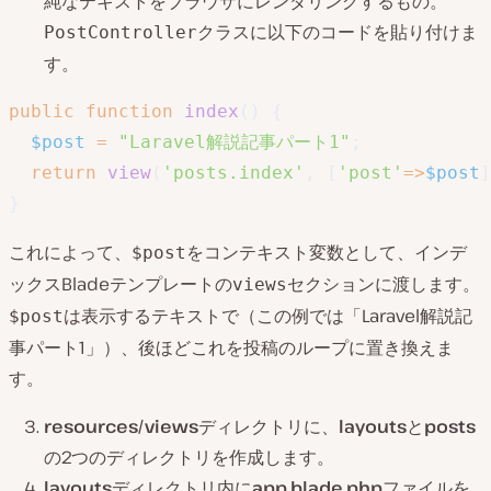
純なテキストをブラウザにレンダリングするもの。
クラスに以下のコードを貼り付けま
PostController
す。
public
function
index
(
)
{
$post
=
"Laravel解説記事パート1"
;
return
view
(
'posts.index'
,
[
'post'
=>
$post
]
}
これによって、
をコンテキスト変数として、インデ
$post
ックスBladeテンプレートの
セクションに渡します。
views
は表示するテキストで（この例では「Laravel解説記
$post
事パート1」）、後ほどこれを投稿のループに置き換えま
す。
resources/views
ディレクトリに、
layouts
と
posts
の2つのディレクトリを作成します。
layouts
ディレクトリ内に
app.blade.php
ファイルを