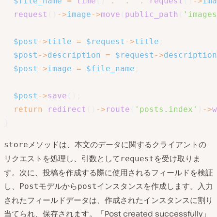
$file_name
=
time
(
)
.
'.'
.
request
(
)
->
ima
request
(
)
->
image
->
move
(
public_path
(
'images
$post
->
title
=
$request
->
title
;
$post
->
description
=
$request
->
description
$post
->
image
=
$file_name
;
$post
->
save
(
)
;
return
redirect
(
)
->
route
(
'posts.index'
)
->
w
}
メソッドは、本文のデータに関するクライアントの
store
リクエストを処理し、引数として
を受け取りま
request
す。次に、投稿を作成する際に使用されるフィールドを検証
し、
モデルから
インスタンスを作成します。入力
Post
post
されたフィールドデータは、作成されたインスタンスに割り
当てられ、保存されます。「Post created successfully」