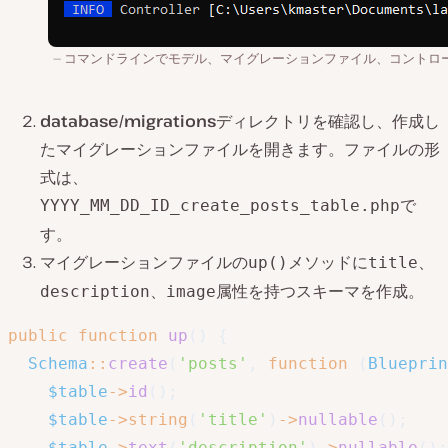
コマンドラインでモデル、マイグレーションファイル、コントロ
database/migrations
ディレクトリを確認し、作成し
たマイグレーションファイルを開きます。ファイルの形
式は、
で
YYYY_MM_DD_ID_create_posts_table.php
す。
マイグレーションファイルの
メソッドに
、
up()
title
、
属性を持つスキーマを作成。
description
image
public
function
up
(
)
{
Schema
::
create
(
'posts'
,
function
(
Blueprin
$table
->
id
(
)
;
$table
->
string
(
'title'
)
->
nullable
(
)
;
$table
->
text
(
'description'
)
->
nullable
(
)
;