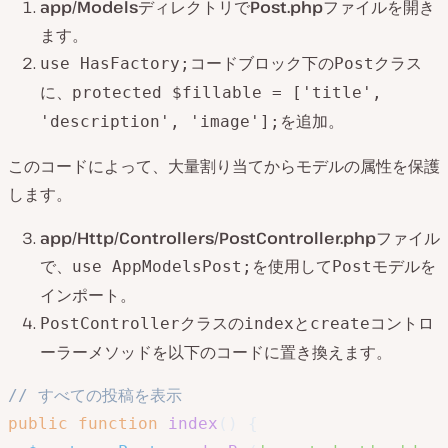
app/Models
ディレクトリで
Post.php
ファイルを開き
ます。
コードブロック下の
クラス
use HasFactory;
Post
に、
protected $fillable = ['title',
を追加。
'description', 'image'];
このコードによって、大量割り当てからモデルの属性を保護
します。
app/Http/Controllers/PostController.php
ファイル
で、
を使用して
モデルを
use AppModelsPost;
Post
インポート。
クラスの
と
コントロ
PostController
index
create
ーラーメソッドを以下のコードに置き換えます。
// すべての投稿を表示
public
function
index
(
)
{