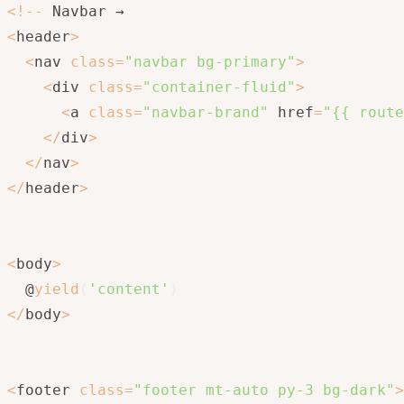
<
!
--
<
header
>
<
nav 
class
=
"navbar bg-primary"
>
<
div 
class
=
"container-fluid"
>
<
a 
class
=
"navbar-brand"
 href
=
"{{ route
<
/
div
>
<
/
nav
>
<
/
header
>
<
body
>
  @
yield
(
'content'
)
<
/
body
>
<
footer 
class
=
"footer mt-auto py-3 bg-dark"
>