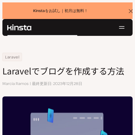
Kinstaをお試し｜初月は無料！
バ
ナ
ー
を
ナ
閉
Kinsta®
検
じ
ビ
プラットフォーム
る
索
ゲ
ソリューション
ログイン
無料でお試し
ー
Home
リソースセンター
Laravelでブログを作成する方法
Laravel
価格設定
リソース
シ
Laravelでブログを作成する方法
お問い合わせ
ョ
ン
執
Marcia Ramos
最終更新日
2023年12月28日
筆