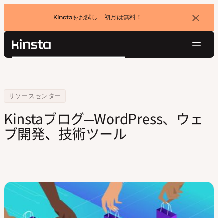
Kinstaをお試し｜初月は無料！
バ
ナ
ー
を
ナ
閉
Kinsta®
検
じ
ビ
プラットフォーム
る
索
ゲ
ソリューション
ログイン
無料でお試し
ー
価格設定
Home
Blog
リソースセンター
リソース
シ
Kinstaブログ─WordPress、ウェ
お問い合わせ
ョ
ブ開発、技術ツール
ン