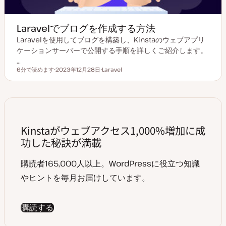
Laravelでブログを作成する方法
Laravelを使用してブログを構築し、Kinstaのウェブアプリ
ケーションサーバーで公開する手順を詳しくご紹介します。
…
6分で読めます
2023年12月28日
Laravel
読むのにかかる時間
更
ト
新
ピ
日
ッ
ク
Kinstaがウェブアクセス1,000%増加に成
功した秘訣が満載
購読者165,000人以上。WordPressに役立つ知識
やヒントを毎月お届けしています。
購読する