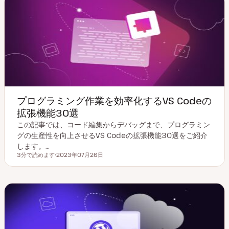
プログラミング作業を効率化するVS Codeの
拡張機能30選
この記事では、コード編集からデバッグまで、プログラミン
グの生産性を向上させるVS Codeの拡張機能30選をご紹介
します。…
3分で読めます
2023年07月26日
読むのにかかる時間
更
新
日