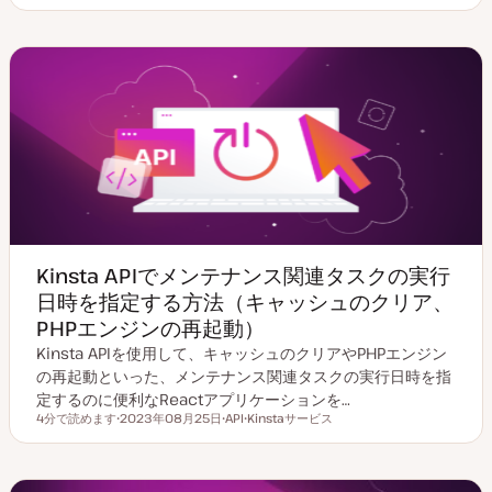
新
ピ
日
ッ
ク
Kinsta APIでメンテナンス関連タスクの実行
日時を指定する方法（キャッシュのクリア、
PHPエンジンの再起動）
Kinsta APIを使用して、キャッシュのクリアやPHPエンジン
の再起動といった、メンテナンス関連タスクの実行日時を指
定するのに便利なReactアプリケーションを…
4分で読めます
2023年08月25日
API
Kinstaサービス
読むのにかかる時間
更
ト
ト
新
ピ
ピ
日
ッ
ッ
ク
ク