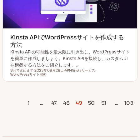
Kinsta APIでWordPressサイトを作成する
方法
Kinsta APIの可能性を最大限に引き出し、WordPressサイト
を簡単に作成しましょう。Kinsta APIを接続し、カスタムUI
を構築する方法をご紹介します。…
8分で読めます
2023年08月28日
API
Kinstaサービス
読むのにかかる時間
WordPressサイト開発
更
ト
ト
ト
新
ピ
ピ
ピ
日
ッ
ッ
ッ
ク
ク
ク
投
ページ
1
…
47
48
49
50
51
…
103
稿
の
次のページ
ペ
ー