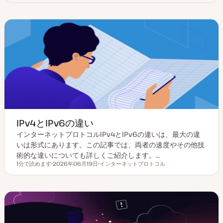
IPv4とIPv6の違い
インターネットプロトコルIPv4とIPv6の違いは、最大の違
いは形式にあります。この記事では、両者の速度やその他技
術的な違いについても詳しくご紹介します。…
1分で読めます
2026年06月19日
インターネットプロトコル
読むのにかかる時間
更
ト
新
ピ
日
ッ
ク