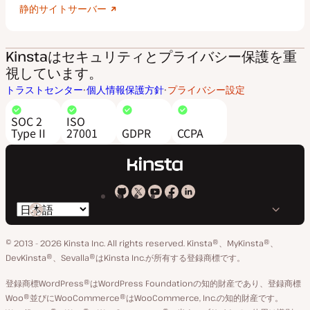
静的サイトサーバー
Kinstaはセキュリティとプライバシー保護を重
視しています。
トラストセンター
個人情報保護方針
プライバシー設定
SOC 2
ISO
Type II
27001
GDPR
CCPA
Kinsta
Kinsta
Kinsta
Kinsta
Kinsta
言
の
の
の
の
の
語
GitHub
X
YouTube
Facebook
LinkedIn
© 2013 - 2026 Kinsta Inc. All rights reserved.
Kinsta®、MyKinsta®、
の
ア
ペ
DevKinsta®、Sevalla®はKinsta Inc.が所有する登録商標です。
切
カ
ー
登録商標WordPress®はWordPress Foundationの知的財産であり、登録商標
り
ウ
ジ
Woo®並びにWooCommerce®はWooCommerce, Inc.の知的財産です。
替