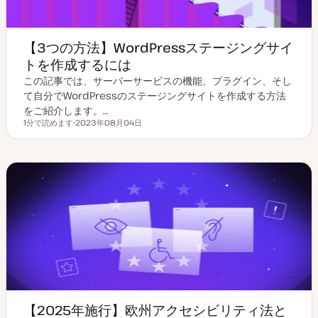
【3つの方法】WordPressステージングサイ
トを作成するには
この記事では、サーバーサービスの機能、プラグイン、そし
て自分でWordPressのステージングサイトを作成する方法
をご紹介します。…
1分で読めます
2023年08月04日
読むのにかかる時間
更
新
日
【2025年施行】欧州アクセシビリティ法と