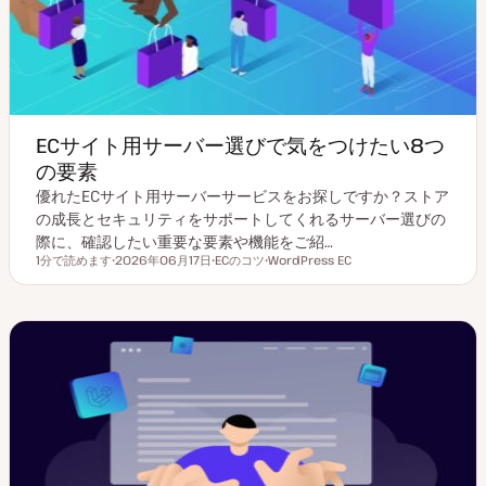
ECサイト用サーバー選びで気をつけたい8つ
の要素
優れたECサイト用サーバーサービスをお探しですか？ストア
の成長とセキュリティをサポートしてくれるサーバー選びの
際に、確認したい重要な要素や機能をご紹…
1分で読めます
2026年06月17日
ECのコツ
WordPress EC
読むのにかかる時間
更
ト
ト
新
ピ
ピ
日
ッ
ッ
ク
ク