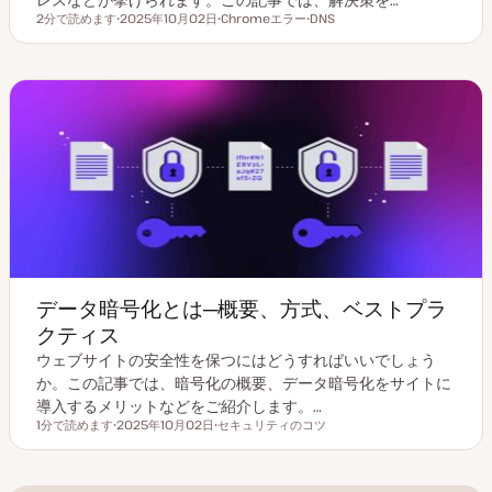
2分で読めます
2025年10月02日
Chromeエラー
DNS
読むのにかかる時間
更
ト
ト
新
ピ
ピ
日
ッ
ッ
ク
ク
データ暗号化とは─概要、方式、ベストプラ
クティス
ウェブサイトの安全性を保つにはどうすればいいでしょう
か。この記事では、暗号化の概要、データ暗号化をサイトに
導入するメリットなどをご紹介します。…
1分で読めます
2025年10月02日
セキュリティのコツ
読むのにかかる時間
更
ト
新
ピ
日
ッ
ク