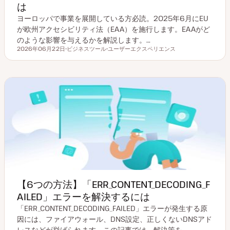
は
ヨーロッパで事業を展開している方必読。2025年6月にEU
が欧州アクセシビリティ法（EAA）を施行します。EAAがど
のような影響を与えるかを解説します。…
2026年06月22日
ビジネスツール
ユーザーエクスペリエンス
更新日
ト
ト
ピ
ピ
ッ
ッ
ク
ク
【6つの方法】「ERR_CONTENT_DECODING_F
AILED」エラーを解決するには
「ERR_CONTENT_DECODING_FAILED」エラーが発生する原
因には、ファイアウォール、DNS設定、正しくないDNSアド
レスなどが挙げられます。この記事では、解決策を…