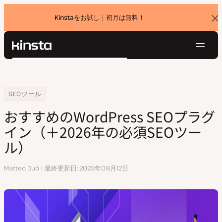
Kinstaをお試し｜初月は無料！
バ
ナ
ー
を
ナ
閉
Kinsta®
検
じ
ビ
プラットフォーム
る
索
ゲ
ソリューション
ログイン
無料でお試し
ー
Home
リソースセンター
おすすめのWordPress SEOプラグイン（＋2024年の必須SEOツール）
SEOツール
価格設定
リソース
シ
おすすめのWordPress SEOプラグ
お問い合わせ
ョ
イン（＋2026年の必須SEOツー
ン
ル）
執
Matteo Duò
最終更新日
2023年09月12日
筆