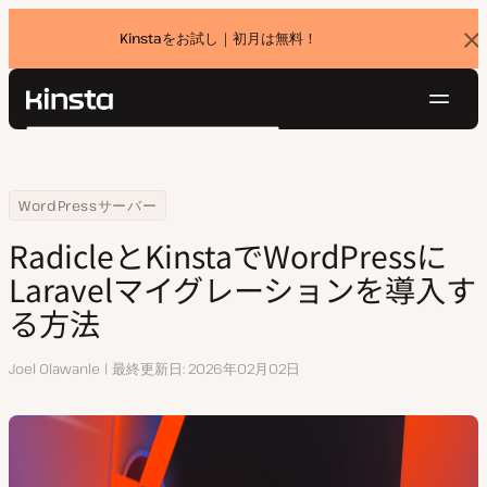
Kinstaをお試し｜初月は無料！
バ
ナ
ー
を
ナ
閉
Kinsta®
検
じ
ビ
プラットフォーム
る
索
ゲ
ソリューション
ログイン
無料でお試し
ー
Home
リソースセンター
RadicleとKinstaでWordPressにLaravelマイグレーションを導入する
WordPressサーバー
価格設定
リソース
シ
RadicleとKinstaでWordPressに
お問い合わせ
ョ
Laravelマイグレーションを導入す
ン
る方法
執
Joel Olawanle
最終更新日
2026年02月02日
筆