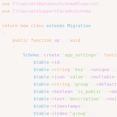
use
IlluminateDatabaseSchemaBlueprint
;
use
IlluminateSupportFacadesSchema
;
return
new
class
extends
Migration
{
public
function
up
(
)
:
void
{
Schema
::
create
(
'app_settings'
,
funct
$table
->
id
(
)
;
$table
->
string
(
'key'
)
->
unique
(
)
;
$table
->
json
(
'value'
)
->
nullable
(
$table
->
string
(
'group'
)
->
default
$table
->
boolean
(
'is_public'
)
->
de
$table
->
text
(
'description'
)
->
nul
$table
->
timestamps
(
)
;
$table
->
index
(
'group'
)
;