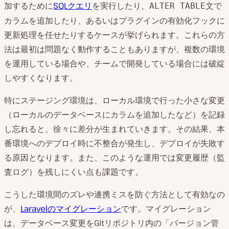
加するために
SQLクエリ
を実行したり、
文で
ALTER TABLE
カラムを追加したり、あるいはプラグインの有効化フックに
更新処理を任せたりするケースが挙げられます。これらの方
法は最初は問題なく動作することもありますが、複数の環境
を運用している場合や、チームで開発している場合には破綻
しやすくなります。
特にステージング環境は、ローカル環境で行った小さな変更
（ローカルのデータベースにカラムを追加したなど）を記録
し忘れると、徐々に差分が生まれていきます。その結果、本
番環境へのデプロイ時に不整合が発生し、デプロイが失敗す
る原因となります。また、このような運用では変更履歴（監
査ログ）を残しにくい点も課題です。
こうした環境間のズレや連携ミスを防ぐ方法として有効なの
が、
Laravelのマイグレーション
です。マイグレーション
は、データベース変更をGitリポジトリ内の「バージョン管