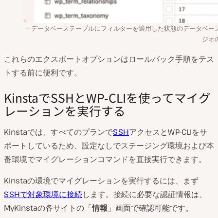
データベーステーブルにフィルターを適用した状態のデータベー
ジオ
これらのエクスポートオプションはロールバック手順をテス
トする前に便利です。
KinstaでSSHとWP-CLIを使ってマイグ
レーションを実行する
Kinstaでは、すべてのプランで
SSH
アクセスとWP-CLIをサ
ポートしているため、設定なしでステージング環境および本
番環境でマイグレーションコマンドを直接実行できます。
Kinstaの環境でマイグレーションを実行するには、まず
SSHで対象環境に接続
します。接続に必要な認証情報は、
MyKinstaの各サイトの「
情報
」画面で確認可能です。