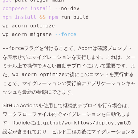
composer
install
npm
install
&&
npm
 run build

wp acorn optimize

wp acorn migrate 
--force
フラグを付けることで、Acornは確認プロンプト
--force
を表示せずにマイグレーションを実行します。これは、ター
ミナル上で操作できない自動デプロイにおいて重要です。ま
た、
の後にこのコマンドを実行する
wp acorn optimize
ことで、マイグレーションの実行前にアプリケーションキャ
ッシュを最新の状態にできます。
GitHub Actionsを使用して継続的デプロイを行う場合は、
ワークフローファイル内でマイグレーションを自動化しま
す。Radicleには
の
.github/workflows/deploy.yml
設定が含まれており、ビルド工程の後にマイグレーションを