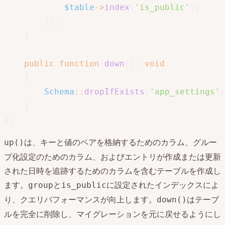
$table
->
index
(
'is_public'
)
;
}
)
;
}
public
function
down
(
)
:
void
{
Schema
::
dropIfExists
(
'app_settings'
)
}
}
;
は、キーと値のペアを格納するためのカラム、グルー
up()
プ化設定のためのカラム、およびエントリが作成または更新
された日時を追跡するためのカラムを含むテーブルを作成し
ます。
と
に設定されたインデックスによ
group
is_public
り、クエリパフォーマンスが向上します。
はテーブ
down()
ルを完全に削除し、マイグレーションを元に戻せるようにし