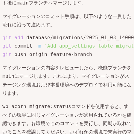
ト後に
ブランチへマージします。
main
マイグレーションのコミット手順は、以下のような一貫した
流れに沿って進めます。
git
add
git
 commit 
-m
"Add app_settings table migrat
git
 push origin feature-branch
マイグレーションの内容をレビューしたら、機能ブランチを
にマージします。これにより、マイグレーションがス
main
テージング環境および本番環境へのデプロイで利用可能にな
ります。
コマンドを使用すると、す
wp acorn migrate:status
べての環境に同じマイグレーションが適用されているかを確
認できます。各環境でこのコマンドを実行し、同期が取れて
いることを確認してください。いずれかの環境で未実行のマ