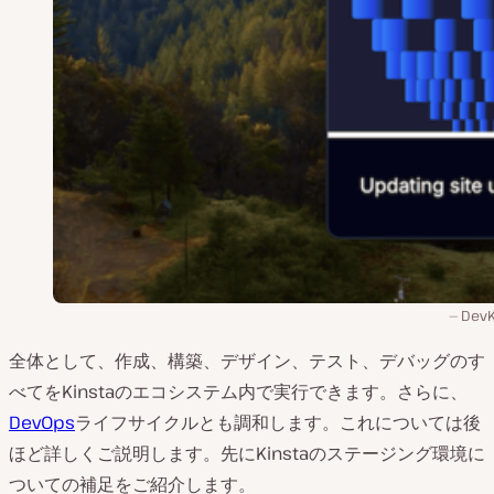
DevK
全体として、作成、構築、デザイン、テスト、デバッグのす
べてをKinstaのエコシステム内で実行できます。さらに、
DevOps
ライフサイクルとも調和します。これについては後
ほど詳しくご説明します。先にKinstaのステージング環境に
ついての補足をご紹介します。