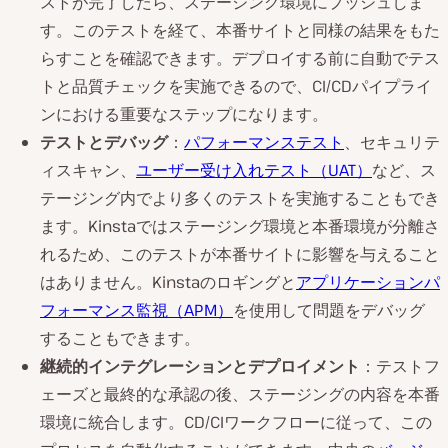
ストが完了したら、ステージング環境にプッシュしま
す。このテストを経て、本番サイトと同様の結果をもた
らすことを確認できます。デプロイする前に自動でテス
トと品質チェックを実施できるので、CI/CDパイプライ
ンにおける重要なステップになります。
テストとデバッグ
：
パフォーマンステスト
、セキュリテ
ィスキャン、
ユーザー受け入れテスト（UAT）
など、ス
テージング内でより多くのテストを実施することもでき
ます。Kinstaではステージング環境と本番環境が分離さ
れるため、このテストが本番サイトに影響を与えること
はありません。Kinstaのロギングと
アプリケーションパ
フォーマンス監視（APM）
を使用して問題をデバッグ
することもできます。
継続的インテグレーションとデプロイメント
：テストフ
ェーズと最終的な承認の後、ステージングの内容を本番
環境に統合します。CD/CIワークフローに従って、この