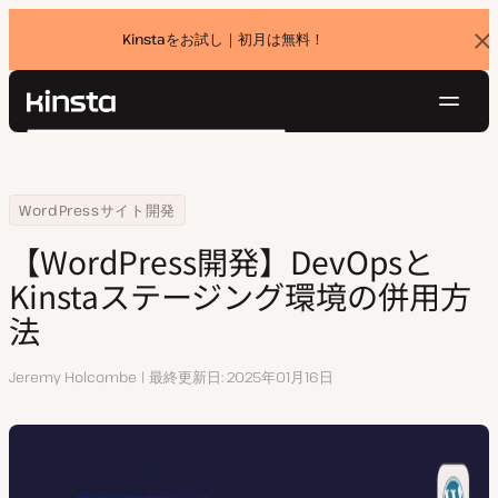
Kinstaをお試し｜初月は無料！
バ
ナ
ー
を
ナ
閉
Kinsta®
検
じ
ビ
プラットフォーム
る
索
ゲ
ソリューション
ログイン
無料でお試し
ー
Home
リソースセンター
【WordPress開発】DevOpsとKinstaステージング環境の併用方法
WordPressサイト開発
価格設定
リソース
シ
【WordPress開発】DevOpsと
お問い合わせ
ョ
Kinstaステージング環境の併用方
ン
法
執
Jeremy Holcombe
最終更新日
2025年01月16日
筆