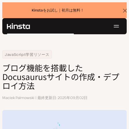
Kinstaをお試し｜初月は無料！
バ
ナ
ー
を
ナ
閉
Kinsta®
検
じ
ビ
プラットフォーム
る
索
ゲ
ソリューション
ログイン
無料でお試し
ー
Home
リソースセンター
ブログ機能を搭載したDocusaurusサイトの作成・デプロイ方法
JavaScript学習リソース
価格設定
リソース
シ
ブログ機能を搭載した
お問い合わせ
ョ
Docusaurusサイトの作成・デプ
ン
ロイ方法
執
Maciek Palmowski
最終更新日
2025年09月02日
筆