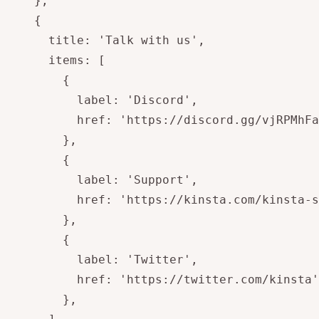
    },

    {

      title: 'Talk with us',

      items: [

        {

          label: 'Discord',

          href: 'https://discord.gg/vjRPMhFa
        },

        {

          label: 'Support',

          href: 'https://kinsta.com/kinsta-s
        },

        {

          label: 'Twitter',

          href: 'https://twitter.com/kinsta'
        },
