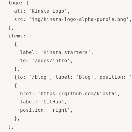
  logo: {  

    alt: 'Kinsta Logo',

    src: 'img/kinsta-logo-alpha-purple.png',

  },

  items: [

    {

      label: 'Kinsta starters',

      to: '/docs/intro',

    },

    {to: '/blog', label: 'Blog', position: '
    {

      href: 'https://github.com/kinsta',

      label: 'GitHub',

      position: 'right',

    },

  ],
