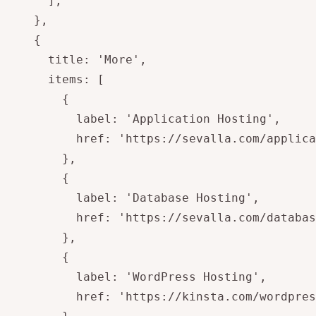
      ],

    },

    {

      title: 'More',

      items: [

        {

          label: 'Application Hosting',

          href: 'https://sevalla.com/applica
        },

        {

          label: 'Database Hosting',

          href: 'https://sevalla.com/databas
        },

        {

          label: 'WordPress Hosting',

          href: 'https://kinsta.com/wordpres