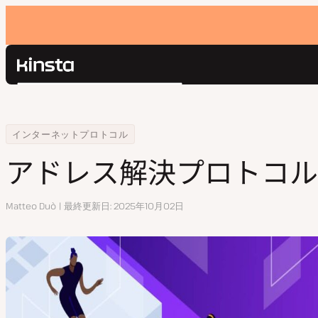
Kinsta®
検
プラットフォーム
索
ソリューション
ログイン
Home
リソースセンター
アドレス解決プロトコルARPとは
インターネットプロトコル
価格設定
リソース
アドレス解決プロトコル
お問い合わせ
執
Matteo Duò
最終更新日
2025年10月02日
筆