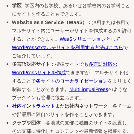
学区
─学区内の各学校、あるいは各学校内の各学科ごと
にサイトを作ることもできます。
Website as a Service（WaaS）
：無料または有料で
マルチサイト内にユーザーがサイトを作成するのを許可
することができます。
WaaSソリューションとして
WordPressのマルチサイトを利用する方法はこちら
で
ご紹介しています。
多言語対応サイト
：標準サイトでも
多言語対応の
WordPressサイトを作成
できますが、マルチサイト化
することで
各サイトのローカライゼーション
をよりよく
制御することができます。
MultilingualPress
のような
プラグインも管理に役立ちます。
社内イントラネット
または社内ネットワーク
：各チーム
や部署用に独自のサイトを作ることができます。
クラブや団体
：各地域の支部に独自のサイトを設置し、
その支部に特化したコンテンツや最新情報を掲載するこ