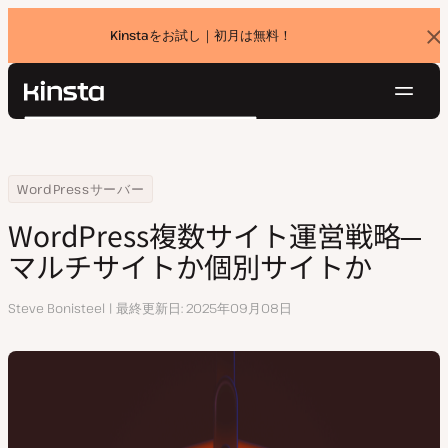
Kinstaをお試し｜初月は無料！
バ
ナ
ー
を
ナ
閉
Kinsta®
検
じ
ビ
プラットフォーム
る
索
ゲ
ソリューション
ログイン
無料でお試し
ー
Home
リソースセンター
WordPress複数サイト運営戦略─マルチサイトか個別サイトか
WordPressサーバー
価格設定
リソース
シ
WordPress複数サイト運営戦略─
お問い合わせ
ョ
マルチサイトか個別サイトか
ン
執
Steve Bonisteel
最終更新日
2025年09月08日
筆