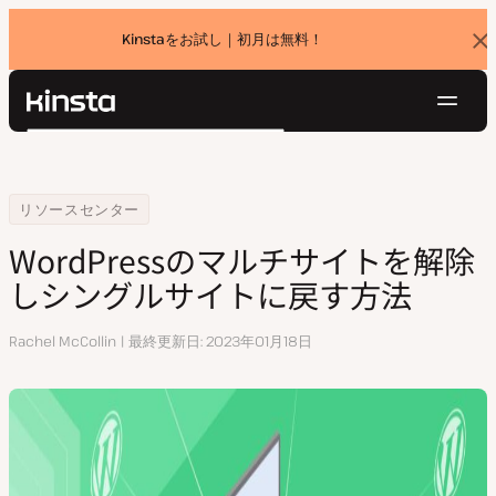
Kinstaをお試し｜初月は無料！
バ
ナ
ー
を
ナ
閉
Kinsta®
検
じ
ビ
プラットフォーム
る
索
ゲ
ソリューション
ログイン
無料でお試し
ー
Home
WordPressのマルチサイトを解除しシングルサイトに戻す方法
リソースセンター
価格設定
リソース
シ
WordPressのマルチサイトを解除
お問い合わせ
ョ
しシングルサイトに戻す方法
ン
執
Rachel McCollin
最終更新日
2023年01月18日
筆