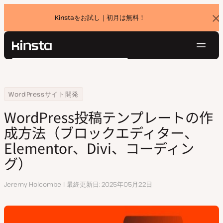
Kinstaをお試し｜初月は無料！
バ
ナ
ー
を
ナ
閉
Kinsta®
検
じ
ビ
プラットフォーム
る
索
ゲ
ソリューション
ログイン
無料でお試し
ー
Home
リソースセンター
WordPress投稿テンプレートの作成方法（ブロックエディター、Elemen
WordPressサイト開発
価格設定
リソース
シ
WordPress投稿テンプレートの作
お問い合わせ
ョ
成方法（ブロックエディター、
ン
Elementor、Divi、コーディン
グ）
執
Jeremy Holcombe
最終更新日
2025年05月22日
筆