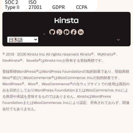
SOC 2
ISO
Type II
27001
GDPR
CCPA
Kinsta
Kinsta
Kinsta
Kinsta
Kinsta
言
の
の
の
の
の
語
GitHub
X
YouTube
Facebook
LinkedIn
© 2013 - 2026 Kinsta Inc. All rights reserved.
Kinsta®、MyKinsta®、
の
ア
ペ
DevKinsta®、Sevalla®はKinsta Inc.が所有する登録商標です。
切
カ
ー
登録商標WordPress®はWordPress Foundationの知的財産であり、登録商標
り
ウ
ジ
Woo®並びにWooCommerce®はWooCommerce, Inc.の知的財産です。
替
WordPress®、Woo®、WooCommerce®の当ウェブサイトでの使用は識別の
ン
え
みを目的としておりWordPress FoundationまたはWooCommerce, Inc.によ
ト
る推奨や承認を意味するものではありません。KinstaはWordPress
FoundationまたはWooCommerce, Inc.により認定、所有されておらず、関連
会社でもありません。