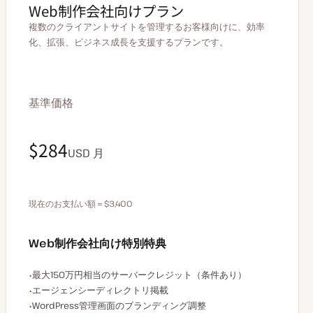
Web制作会社向けプラン
複数のクライアントサイトを管理するお客様向けに、効率
化、拡張、ビジネス成長を支援するプランです。
基準価格
$340
$284
USD
USD
月
月
現在のお支払い額＝$3,400
年払いで680ドル割引
Web制作会社向け特別特典
エージェンシー限定特典の例
最大150万円相当のサーバークレジット（条件あり）
エージェンシーディレクトリ掲載
WordPress管理画面のブランディング調整