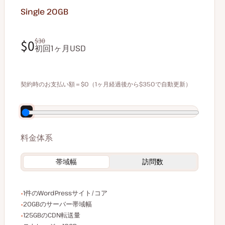
Single 20GB
$0
$30
初回1ヶ月USD
$0
$30
契約時のお支払い額＝$0（1ヶ月経過後から$350で自動更新）
年払いで70ドル割引
料金体系
帯域幅
訪問数
WordPressサイト/コア数
1件のWordPressサイト/コア
サーバー帯域幅
20GBのサーバー帯域幅
CDN転送量
125GBのCDN転送量