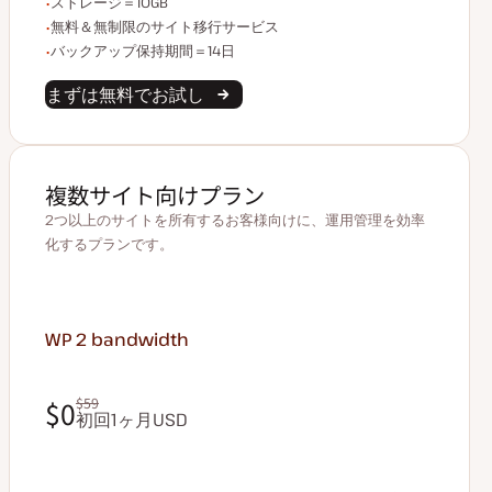
ストレージ容量
ストレージ＝10GB
無制限のサイト移行
無料＆無制限のサイト移行サービス
バックアップデータ保持
バックアップ保持期間＝14日
まずは無料でお試し
複数サイト向けプラン
2つ以上のサイトを所有するお客様向けに、運用管理を効率
化するプランです。
WP 2
bandwidth
$0
$59
初回1ヶ月USD
$0