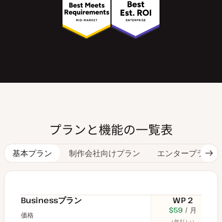
プランと機能の一覧表
基本プラン
制作会社向けプラン
エンタープライズ
次
の
タ
ブ
へ
Businessプラン
WP 2
$70
USD
$59
USD
月
$11
U
価格
月
（年払い）