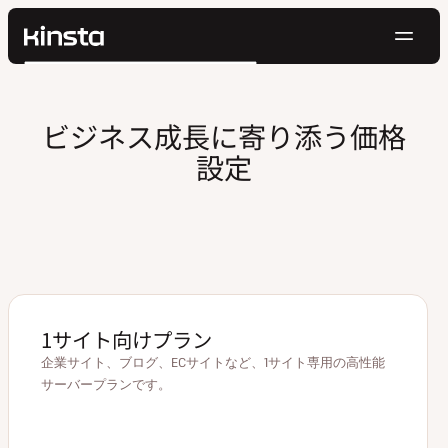
ナ
Kinsta®
検
ビ
プラットフォーム
索
ゲ
ソリューション
ログイン
無料でお試し
ビジネス成長に寄り添う価格
ー
価格設定
設定
リソース
シ
お問い合わせ
ョ
ン
1サイト向けプラン
企業サイト、ブログ、ECサイトなど、1サイト専用の高性能
サーバープランです。