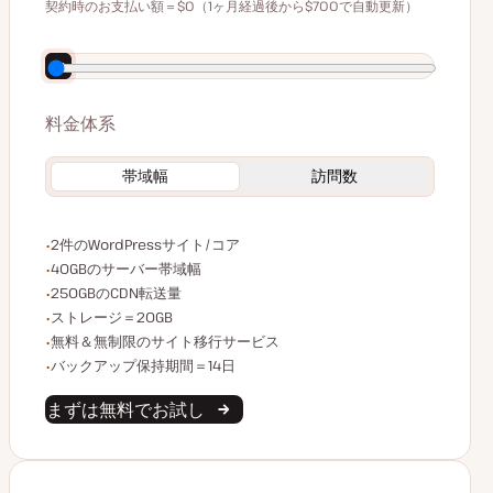
$59
契約時のお支払い額＝$0（1ヶ月経過後から$700で自動更新）
年払いで140ドル割引
料金体系
帯域幅
訪問数
WordPressサイト/コア数
2件のWordPressサイト/コア
サーバー帯域幅
40GBのサーバー帯域幅
CDN転送量
250GBのCDN転送量
ストレージ容量
ストレージ＝20GB
無制限のサイト移行
無料＆無制限のサイト移行サービス
バックアップデータ保持
バックアップ保持期間＝14日
まずは無料でお試し