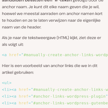
anchor naam. Je kunt dit elke naam geven die je wil,
hoewel we meestal aanraden om anchor namen kort
te houden en ze te laten verwijzen naar de eigenlijke
naam van de header.
Als je naar de tekstweergave (HTML) kijkt, ziet deze er
als volgt uit:
<
a
href
=
"
#manually-create-anchor-links-wordp
Hier is een voorbeeld van anchor links die we in dit
artikel gebruiken:
<
ul
>
<
li
>
<
a
href
=
"
#manually-create-anchor-links-
<
li
>
<
a
href
=
"
#anchor-links-wordpress-plugin
"
<
li
>
<
a
href
=
"
#anchor-links-wordpress-gutenbe