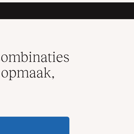
 Gutenberg en meer
combinaties
, opmaak,