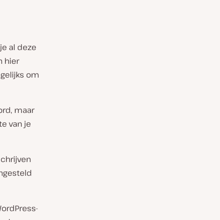
je al deze
 hier
gelijks om
ord, maar
te van je
schrijven
ngesteld
WordPress-