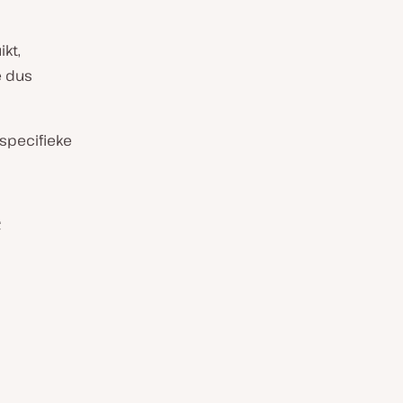
ikt,
e dus
specifieke
e