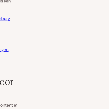
es kan
nberg
ingen
oor
ontent in