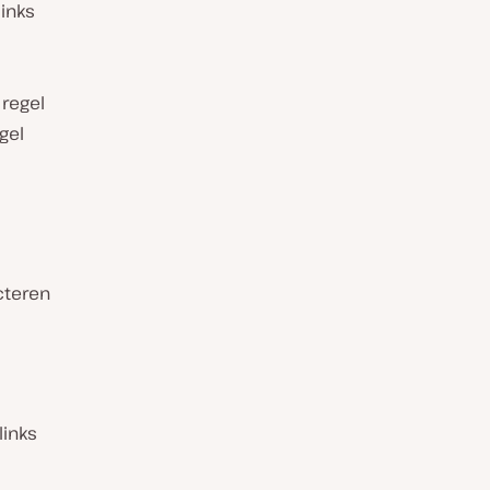
inks
 regel
gel
cteren
links