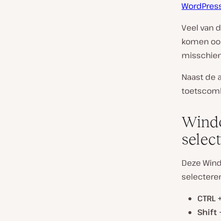
WordPress
Veel van d
komen ook 
misschien 
Naast de 
toetscombi
Windo
selec
Deze Wind
selecteren
CTRL 
Shift