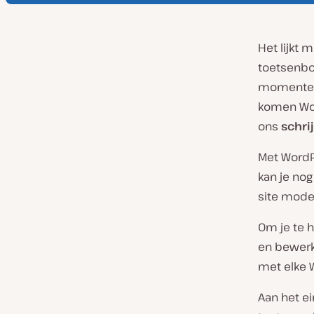
Het lijkt 
toetsenbor
momenten v
komen Wor
ons
schri
Met WordP
kan je nog
site mode
Om je te h
en bewerk
met elke 
Aan het ei