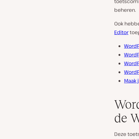
toetscombi
beheren.
Ook hebbe
Editor
toe
WordP
WordP
WordP
WordP
Maak 
Word
de W
Deze toet