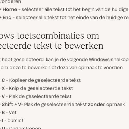
/onderen
 + Home –
selecteer alle tekst tot het begin van de huidige
 + End
– selecteer alle tekst tot het einde van de huidige re
ws-toetscombinaties om
ecteerde tekst te bewerken
st hebt geselecteerd, kan je de volgende Windows-snelko
 om deze te bewerken of deze van opmaak te voorzien:
+ C
– Kopieer de geselecteerde tekst
 X
– Knip de geselecteerde tekst
 V
– Plak de geselecteerde tekst
 Shift + V
– Plak de geselecteerde tekst
zonder
opmaak
 B
– Vet
 I
– Cursief
+ U
– Onderstrepen