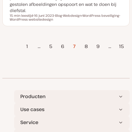
gestolen afbeeldingen opspoort en wat te doen bij
diefstal.
15 min leestijd
16 juni 2023
Blog
Webdesign
WordPress beveiliging
Leestijd
WordPress websitedesign
D
P
O
O
O
a
o
n
n
n
t
s
d
d
d
u
t
e
e
e
m
t
r
r
r
v
y
w
w
w
rige
Berichten
a
p
e
e
e
1
…
5
6
7
8
9
…
15
n
e
r
r
r
pagina
u
p
p
p
Volgende
p
paginering
d
pagina
a
t
e
Producten
Use cases
Service