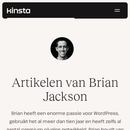
Navig
Kinsta®
Zoeken
Platform
Oplossingen
Inloggen
Probeer gratis
Prijzen
Bronnen
Contact
Artikelen van Brian
Jackson
Brian heeft een enorme passie voor WordPress,
gebruikt het al meer dan tien jaar en heeft zelfs al
aantal premium plugins ontwikkeld. Brian houdt van