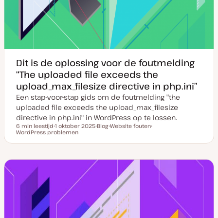
Dit is de oplossing voor de foutmelding
“The uploaded file exceeds the
upload_max_filesize directive in php.ini”
Een stap-voor-stap gids om de foutmelding "the
uploaded file exceeds the upload_max_filesize
directive in php.ini" in WordPress op te lossen.
6 min leestijd
1 oktober 2025
Blog
Website fouten
Leestijd
WordPress problemen
D
P
O
O
a
o
n
n
t
s
d
d
u
t
e
e
m
t
r
r
v
y
w
w
a
p
e
e
n
e
r
r
u
p
p
p
d
a
t
e