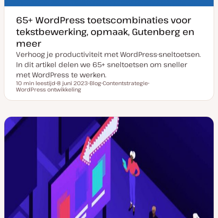
65+ WordPress toetscombinaties voor
tekstbewerking, opmaak, Gutenberg en
meer
Verhoog je productiviteit met WordPress-sneltoetsen.
In dit artikel delen we 65+ sneltoetsen om sneller
met WordPress te werken.
10 min leestijd
8 juni 2023
Blog
Contentstrategie
Leestijd
WordPress ontwikkeling
D
P
O
O
a
o
n
n
t
s
d
d
u
t
e
e
m
t
r
r
v
y
w
w
a
p
e
e
n
e
r
r
u
p
p
p
d
a
t
e