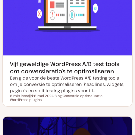
Vijf geweldige WordPress A/B test tools
om conversieratio’s te optimaliseren
Een gids voor de beste WordPress A/B testing tools
om je conversie te optimaliseren: headlines, widgets,
pagina's en split testing plugins voor tit…
8 min leestijd
6 mei 2024
Blog
Conversie optimalisatie
Leestijd
WordPress plugins
D
P
O
O
a
o
n
n
t
s
d
d
u
t
e
e
m
t
r
r
v
y
w
w
a
p
e
e
n
e
r
r
u
p
p
p