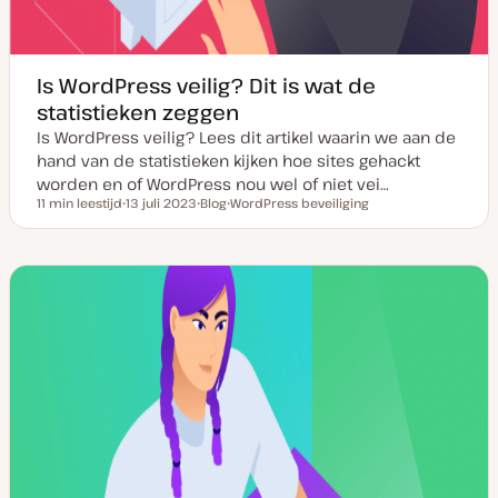
Is WordPress veilig? Dit is wat de
statistieken zeggen
Is WordPress veilig? Lees dit artikel waarin we aan de
hand van de statistieken kijken hoe sites gehackt
worden en of WordPress nou wel of niet vei…
11 min leestijd
13 juli 2023
Blog
WordPress beveiliging
Leestijd
D
P
O
a
o
n
t
s
d
u
t
e
m
t
r
v
y
w
a
p
e
n
e
r
u
p
p
d
a
t
e