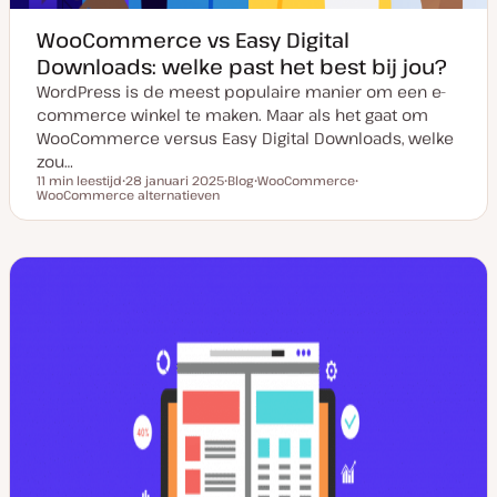
WooCommerce vs Easy Digital
Downloads: welke past het best bij jou?
WordPress is de meest populaire manier om een e-
commerce winkel te maken. Maar als het gaat om
WooCommerce versus Easy Digital Downloads, welke
zou…
11 min leestijd
28 januari 2025
Blog
WooCommerce
Leestijd
WooCommerce alternatieven
D
P
O
O
a
o
n
n
t
s
d
d
u
t
e
e
m
t
r
r
v
y
w
w
a
p
e
e
n
e
r
r
u
p
p
p
d
a
t
e