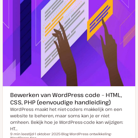
Bewerken van WordPress code – HTML,
CSS, PHP (eenvoudige handleiding)
WordPress maakt het niet-coders makkelijk om een
website te beheren, maar soms kan je er niet
omheen. Bekijk hoe je WordPress-code kan wijzigen:
HT…
9 min leestijd
1 oktober 2025
Blog
WordPress ontwikkeling
Leestijd
WordPress tips
D
P
O
O