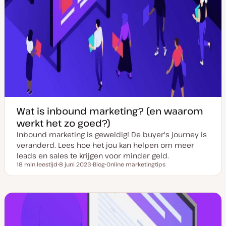
Wat is inbound marketing? (en waarom
werkt het zo goed?)
Inbound marketing is geweldig! De buyer's journey is
veranderd. Lees hoe het jou kan helpen om meer
leads en sales te krijgen voor minder geld.
18 min leestijd
8 juni 2023
Blog
Online marketingtips
Leestijd
D
P
O
a
o
n
t
s
d
u
t
e
m
t
r
v
y
w
a
p
e
n
e
r
u
p