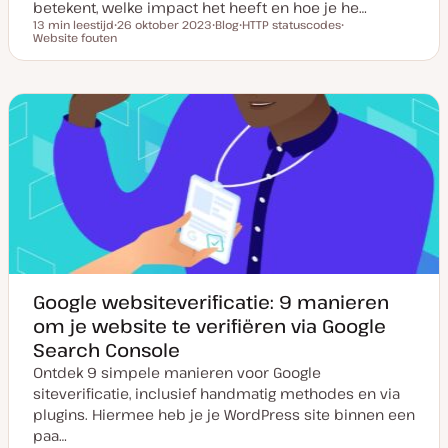
betekent, welke impact het heeft en hoe je he…
13 min leestijd
26 oktober 2023
Blog
HTTP statuscodes
Leestijd
Website fouten
D
P
O
O
a
o
n
n
t
s
d
d
u
t
e
e
m
t
r
r
v
y
w
w
a
p
e
e
n
e
r
r
u
p
p
p
d
a
t
e
Google websiteverificatie: 9 manieren
om je website te verifiëren via Google
Search Console
Ontdek 9 simpele manieren voor Google
siteverificatie, inclusief handmatig methodes en via
plugins. Hiermee heb je je WordPress site binnen een
paa…