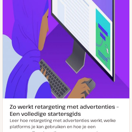
p
d
a
t
e
Zo werkt retargeting met advertenties –
Een volledige startersgids
Leer hoe retargeting met advertenties werkt, welke
platforms je kan gebruiken en hoe je een