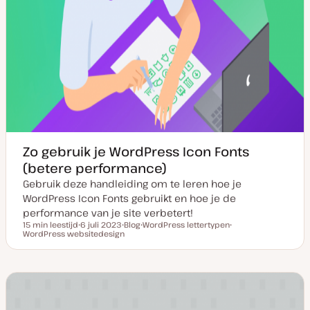
Zo gebruik je WordPress Icon Fonts
(betere performance)
Gebruik deze handleiding om te leren hoe je
WordPress Icon Fonts gebruikt en hoe je de
performance van je site verbetert!
15 min leestijd
6 juli 2023
Blog
WordPress lettertypen
Leestijd
WordPress websitedesign
D
P
O
O
a
o
n
n
t
s
d
d
u
t
e
e
m
t
r
r
v
y
w
w
a
p
e
e
n
e
r
r
u
p
p