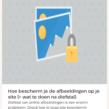
p
d
a
t
e
Hoe bescherm je de afbeeldingen op je
site (+ wat te doen na diefstal)
Diefstal van online afbeeldingen is een enorm
probleem. Check hoe je jouw site beschermt,