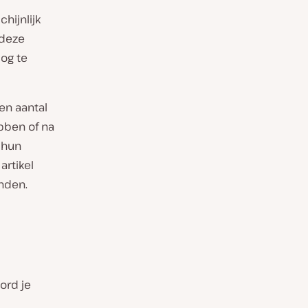
hijnlijk
 deze
og te
en aantal
bben of na
k hun
rtikel
onden.
ord je