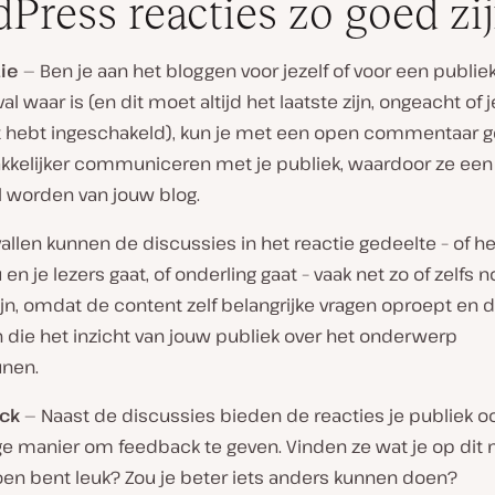
Press reacties zo goed zi
tie
— Ben je aan het bloggen voor jezelf of voor een publiek
al waar is (en dit moet altijd het laatste zijn, ongeacht of 
et hebt ingeschakeld), kun je met een open commentaar 
kkelijker communiceren met je publiek, waardoor ze een 
 worden van jouw blog.
vallen kunnen de discussies in het reactie gedeelte – of h
 en je lezers gaat, of onderling gaat – vaak net zo of zelfs n
zijn, omdat de content zelf belangrijke vragen oproept en d
 die het inzicht van jouw publiek over het onderwerp
nen.
ack
— Naast de discussies bieden de reacties je publiek o
e manier om feedback te geven. Vinden ze wat je op di
oen bent leuk? Zou je beter iets anders kunnen doen?