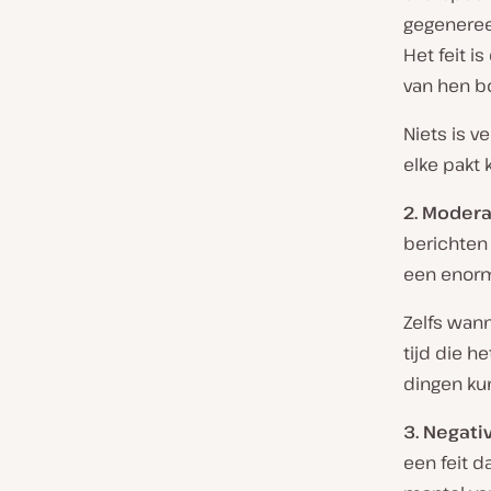
gegenereer
Het feit i
van hen bo
Niets is v
elke pakt 
2. Modera
berichten 
een enorm
Zelfs wann
tijd die h
dingen ku
3. Negativ
een feit d