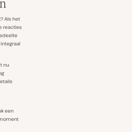
jn
? Als het
je reacties
gedeelte
integraal
et nu
og
etails
ok een
t moment