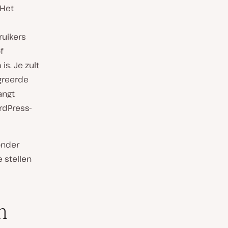
 Het
uikers
f
is. Je zult
egreerde
angt
ordPress-
onder
 stellen
m