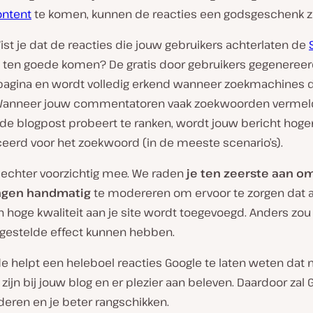
ontent
te komen, kunnen de reacties een godsgeschenk zi
st je dat de reacties die jouw gebruikers achterlaten de
ten goede komen? De gratis door gebruikers gegeneree
 pagina en wordt volledig erkend wanneer zoekmachines d
 Wanneer jouw commentatoren vaak zoekwoorden verme
 de blogpost probeert te ranken, wordt jouw bericht hoge
ceerd voor het zoekwoord (in de meeste scenario’s).
 echter voorzichtig mee. We raden
je ten zeerste aan om
gen handmatig
te modereren om ervoor te zorgen dat a
 hoge kwaliteit aan je site wordt toegevoegd. Anders zou 
gestelde effect kunnen hebben.
e helpt een heleboel reacties Google te laten weten da
zijn bij jouw blog en er plezier aan beleven. Daardoor zal 
deren en je beter rangschikken.