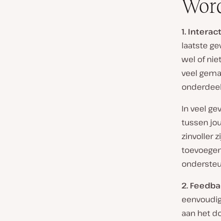
Word
1. Interac
laatste gev
wel of ni
veel gema
onderdeel
In veel ge
tussen jou
zinvoller 
toevoegen
ondersteu
2. Feedb
eenvoudig
aan het d