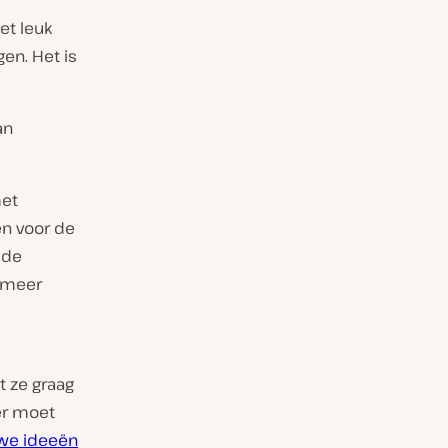
iet leuk
en. Het is
an
met
ën voor de
 de
g meer
t ze graag
er moet
we ideeën