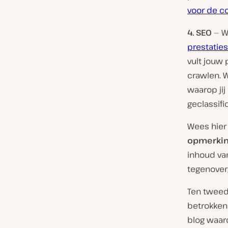
voor de c
4. SEO
— Wi
prestaties
vult jouw
crawlen.
waarop jij
geclassifi
Wees hier
opmerkin
inhoud van
tegenover
Ten tweed
betrokken 
blog waar