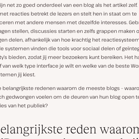
ijn net zo goed onderdeel van een blog als het artikel zelf.
et reacties betrekt de lezers en stelt hen in staat om te
ren met andere mensen met dezelfde interesses. Gebr
gen stellen, discussies starten en zelfs grappen maken o
en delen, afhankelijk van hoe krachtig het reactiesysteem 
le systemen vinden die tools voor sociaal delen of geïnt
’s bieden, zodat jij meer bezoekers kunt bereiken. Het h
f van welk type interface je wilt en welke van de beste W
temen jij kiest.
de belangrijkste redenen waarom de meeste blogs – waar
zich gedwongen voelen om de deuren van hun blog open te
ies van het publiek?
elangrijkste reden waaro