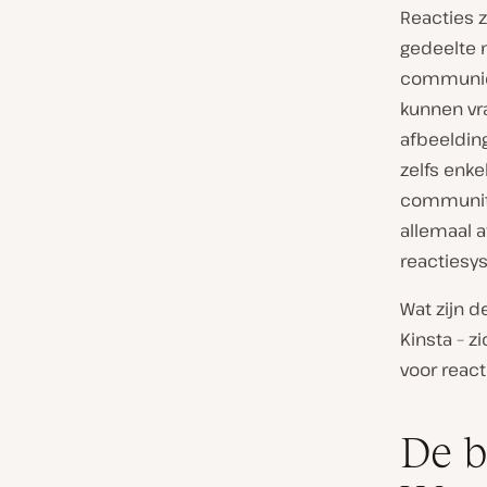
Reacties z
gedeelte m
communice
kunnen vra
afbeelding
zelfs enke
community
allemaal a
reactiesys
Wat zijn 
Kinsta – 
voor react
De b