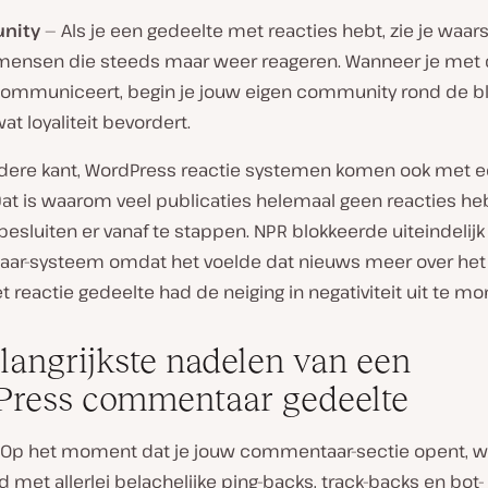
nity
— Als je een gedeelte met reacties hebt, zie je waarsc
mensen die steeds maar weer reageren. Wanneer je met
mmuniceert, begin je jouw eigen community rond de bl
t loyaliteit bevordert.
dere kant, WordPress reactie systemen komen ook met e
Dat is waarom veel publicaties helemaal geen reacties he
 besluiten er vanaf te stappen. NPR blokkeerde uiteindelij
r-systeem omdat het voelde dat nieuws meer over het a
et reactie gedeelte had de neiging in negativiteit uit te m
langrijkste nadelen van een
ress commentaar gedeelte
Op het moment dat je jouw commentaar-sectie opent, w
 met allerlei belachelijke ping-backs, track-backs en bot-