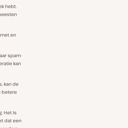
ek hebt.
 meesten
ernet en
maar spam-
eratie kan
s, kan de
e betere
. Het is
et dat een