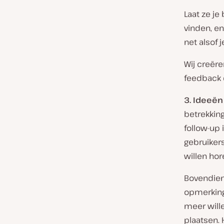
Laat ze je
vinden, en
net alsof j
Wij creëre
feedback d
3. Ideeën
betrekking
follow-up 
gebruikers
willen ho
Bovendien,
opmerkinge
meer will
plaatsen.