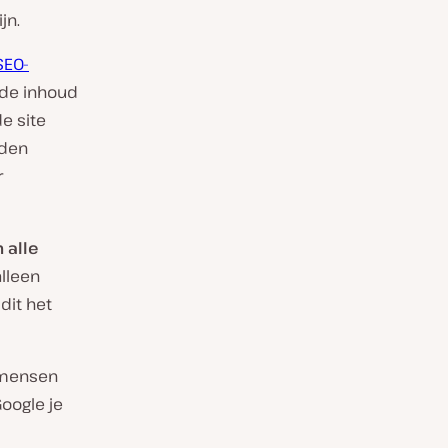
jn.
SEO-
rde inhoud
e site
lden
r
 alle
lleen
dit het
t mensen
Google je