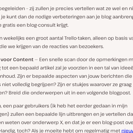
 begeleiden – zij zullen je precies vertellen wat ze wel en n
 je kunt dan de nodige verbeteringen aan je blog aanbreng
e gratis een blog-consult krijgt.
n wekelijks een groot aantal Trello-taken, alleen op basis v
ie we krijgen van de reacties van bezoekers.
 voor Content
— Een snelle scan door de opmerkingen 
 tot een bepaald artikel zal je voorzien in een tal van idee
inhoud. Zijn er bepaalde aspecten van jouw berichten die
 niet volledig begrijpen? Zijn er stukjes waarover ze graa
ren? Breid die onderwerpen uit in een volgende blogpost.
 een paar gebruikers (ik heb het eerder gedaan in mijn
n) zullen een bepaalde lijn uitbrengen en je vertellen da
en weten over onderwerp X, en dat je er een blog-post ov
 Handig, toch? Als je moeite hebt om regelmatig met
nieu