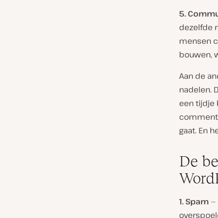
5. Commu
dezelfde 
mensen co
bouwen, wa
Aan de an
nadelen. 
een tijdje
commentaa
gaat. En h
De be
WordP
1. Spam
— 
overspoeld