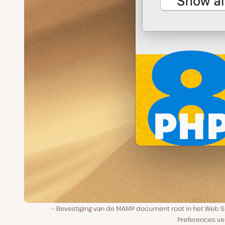
Bevestiging van de MAMP document root in het Web S
Preferences ve