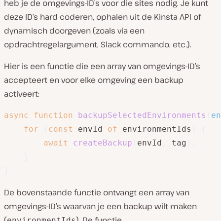
heb je de omgevings-ID’s voor die sites nodig. Je kunt
deze ID’s hard coderen, ophalen uit de Kinsta API of
dynamisch doorgeven (zoals via een
opdrachtregelargument, Slack commando, etc.).
Hier is een functie die een array van omgevings-ID’s
accepteert en voor elke omgeving een backup
activeert:
async
function
backupSelectedEnvironments
(
en
for
(
const
 envId 
of
 environmentIds
)
{
await
createBackup
(
envId
,
 tag
)
;
}
}
De bovenstaande functie ontvangt een array van
omgevings-ID’s waarvan je een backup wilt maken
(
). De functie
environmentIds