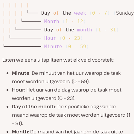
|
|
|
|
|
|
|
|
|
 └─── Day 
of
 the 
week
(
0
-
7
)
(
Sunday
|
|
|
 └────── 
Month
(
1
-
12
)
|
|
 └──────── Day 
of
 the 
month
(
1
-
31
)
|
 └────────── 
Hour
(
0
-
23
)
└──────────── 
Minute
(
0
-
59
)
Laten we eens uitsplitsen wat elk veld voorstelt:
Minute
: De minuut van het uur waarop de taak
moet worden uitgevoerd (0 – 59).
Hour
: Het uur van de dag waarop de taak moet
worden uitgevoerd (0 – 23).
Day of the month
: De specifieke dag van de
maand waarop de taak moet worden uitgevoerd (1
– 31).
Month
: De maand van het jaar om de taak uit te