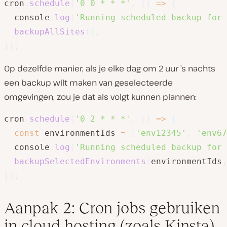
cron
.
schedule
(
'0 0 * * *'
,
(
)
=>
{
  console
.
log
(
'Running scheduled backup for
backupAllSites
(
)
;
}
)
;
Op dezelfde manier, als je elke dag om 2 uur ’s nachts
een backup wilt maken van geselecteerde
omgevingen, zou je dat als volgt kunnen plannen:
cron
.
schedule
(
'0 2 * * *'
,
(
)
=>
{
const
 environmentIds 
=
[
'env12345'
,
'env67
  console
.
log
(
'Running scheduled backup for
backupSelectedEnvironments
(
environmentIds
,
}
)
;
Aanpak 2: Cron jobs gebruiken
in cloud hosting (zoals Kinsta)