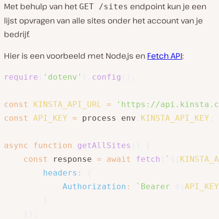
Met behulp van het
endpoint kun je een
GET /sites
lijst opvragen van alle sites onder het account van je
bedrijf.
Hier is een voorbeeld met Node.js en
Fetch API
:
require
(
'dotenv'
)
.
config
(
)
;
const
KINSTA_API_URL
=
'https://api.kinsta.c
const
API_KEY
=
 process
.
env
.
KINSTA_API_KEY
;
async
function
getAllSites
(
)
{
const
 response 
=
await
fetch
(
`
${
KINSTA_A
headers
:
{
Authorization
:
`
Bearer 
${
API_KEY
}
}
)
;