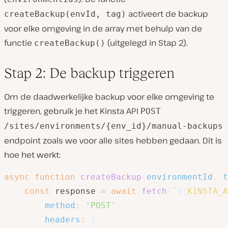
activeert de backup
createBackup(envId, tag)
voor elke omgeving in de array met behulp van de
functie
(uitgelegd in Stap 2).
createBackup()
Stap 2: De backup triggeren
Om de daadwerkelijke backup voor elke omgeving te
triggeren, gebruik je het Kinsta API
POST
/sites/environments/{env_id}/manual-backups
endpoint zoals we voor alle sites hebben gedaan. Dit is
hoe het werkt:
async
function
createBackup
(
environmentId
,
 t
const
 response 
=
await
fetch
(
`
${
KINSTA_A
method
:
'POST'
,
headers
:
{