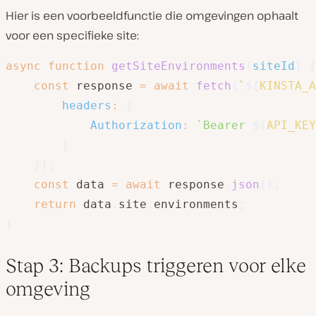
Hier is een voorbeeldfunctie die omgevingen ophaalt
voor een specifieke site:
async
function
getSiteEnvironments
(
siteId
)
{
const
 response 
=
await
fetch
(
`
${
KINSTA_A
headers
:
{
Authorization
:
`
Bearer 
${
API_KEY
}
}
)
;
const
 data 
=
await
 response
.
json
(
)
;
return
 data
.
site
.
environments
;
}
Stap 3: Backups triggeren voor elke
omgeving