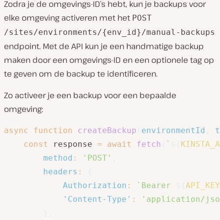
Zodra je de omgevings-ID’s hebt, kun je backups voor
elke omgeving activeren met het
POST
/sites/environments/{env_id}/manual-backups
endpoint. Met de API kun je een handmatige backup
maken door een omgevings-ID en een optionele tag op
te geven om de backup te identificeren.
Zo activeer je een backup voor een bepaalde
omgeving:
async
function
createBackup
(
environmentId
,
 t
const
 response 
=
await
fetch
(
`
${
KINSTA_A
method
:
'POST'
,
headers
:
{
Authorization
:
`
Bearer 
${
API_KEY
'Content-Type'
:
'application/jso
}
,