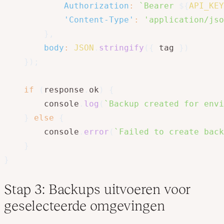
Authorization
:
`
Bearer 
${
API_KEY
'Content-Type'
:
'application/jso
}
,
body
:
JSON
.
stringify
(
{
 tag 
}
)
}
)
;
if
(
response
.
ok
)
{
        console
.
log
(
`
Backup created for envi
}
else
{
        console
.
error
(
`
Failed to create back
}
}
Stap 3: Backups uitvoeren voor
geselecteerde omgevingen