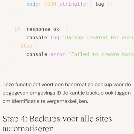
body
:
JSON
.
stringify
(
{
 tag 
}
)
}
)
;
if
(
response
.
ok
)
{
        console
.
log
(
`
Backup created for envi
}
else
{
        console
.
error
(
`
Failed to create back
}
}
Deze functie activeert een handmatige backup voor de
opgegeven omgevings-ID. Je kunt je backup ook taggen
om identificatie te vergemakkelijken.
Stap 4: Backups voor alle sites
automatiseren