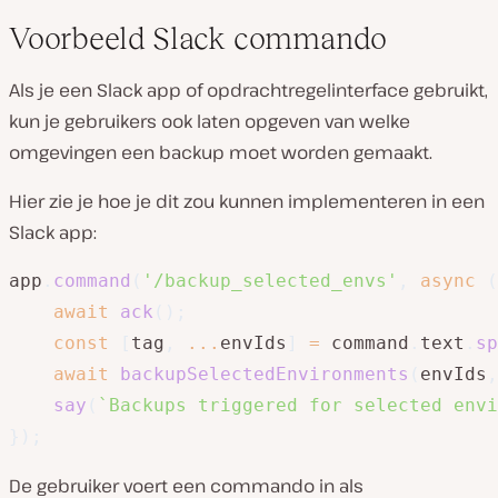
Voorbeeld Slack commando
Als je een Slack app of opdrachtregelinterface gebruikt,
kun je gebruikers ook laten opgeven van welke
omgevingen een backup moet worden gemaakt.
Hier zie je hoe je dit zou kunnen implementeren in een
Slack app:
app
.
command
(
'/backup_selected_envs'
,
async
(
await
ack
(
)
;
const
[
tag
,
...
envIds
]
=
 command
.
text
.
sp
await
backupSelectedEnvironments
(
envIds
,
say
(
`
Backups triggered for selected envi
}
)
;
De gebruiker voert een commando in als