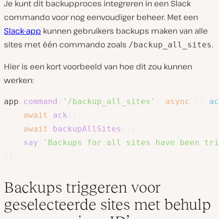
Je kunt dit backupproces integreren in een Slack
commando voor nog eenvoudiger beheer. Met een
Slack-app
kunnen gebruikers backups maken van alle
sites met één commando zoals
.
/backup_all_sites
Hier is een kort voorbeeld van hoe dit zou kunnen
werken:
app
.
command
(
'/backup_all_sites'
,
async
(
{
 ac
await
ack
(
)
;
await
backupAllSites
(
)
;
say
(
'Backups for all sites have been tri
}
)
;
Backups triggeren voor
geselecteerde sites met behulp