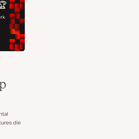
op
ntal
atures die