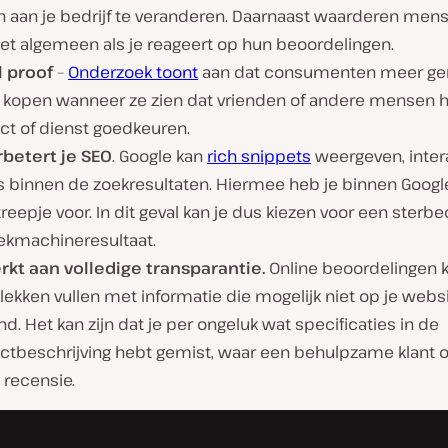
n aan je bedrijf te veranderen. Daarnaast waarderen men
het algemeen als je reageert op hun beoordelingen.
l proof
–
Onderzoek toont
aan dat consumenten meer gen
 kopen wanneer ze zien dat vrienden of andere mensen 
ct of dienst goedkeuren.
rbetert je SEO
. Google kan
rich snippets
weergeven, inter
s binnen de zoekresultaten. Hiermee heb je binnen Google
reepje voor. In dit geval kan je dus kiezen voor een sterb
oekmachineresultaat.
rkt aan volledige transparantie.
Online beoordelingen 
lekken vullen met informatie die mogelijk niet op je webs
d. Het kan zijn dat je per ongeluk wat specificaties in de
ctbeschrijving hebt gemist, waar een behulpzame klant ov
 recensie.