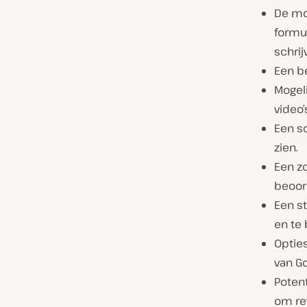
De mo
formu
schrij
Een b
Mogeli
video’
Een so
zien.
Een z
beoor
Een s
en te
Opties
van Go
Potent
om re