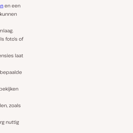
en
en een
n kunnen
mlaag.
 foto’s of
nsies laat
 bepaalde
bekijken
len, zoals
erg nuttig