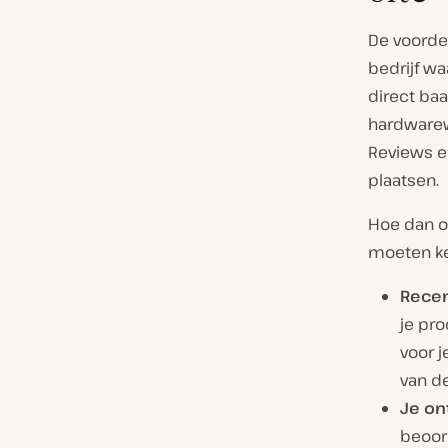
De voordel
bedrijf wa
direct baa
hardwarewi
Reviews e
plaatsen.
Hoe dan oo
moeten k
Recen
je pro
voor j
van d
Je on
beoor