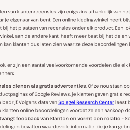
en van klantenrecensies zijn enigszins afhankelijk van he
ar je eigenaar van bent. Een online kledingwinkel heeft bi
t bij het plaatsen van recensies onder elk product. Een lo
nkel, aan de andere kant, heeft meer baat bij het delen 
n kan klanten dus laten zien waar ze deze beoordelingen
k, er zijn een aantal veelvoorkomende voordelen die elk 
ennen:
sies dienen als gratis advertenties
. Of ze nou staan o
ductpagina’s of Google Reviews, je klanten geven gratis r
e bedrijf. Volgens data van
Spiegel Research Center
leest 
e klanten online beoordelingen voordat ze een aankoop d
tvangt feedback van klanten en vormt een relatie
– S
delingen bevatten waardevolle informatie die je kan geb