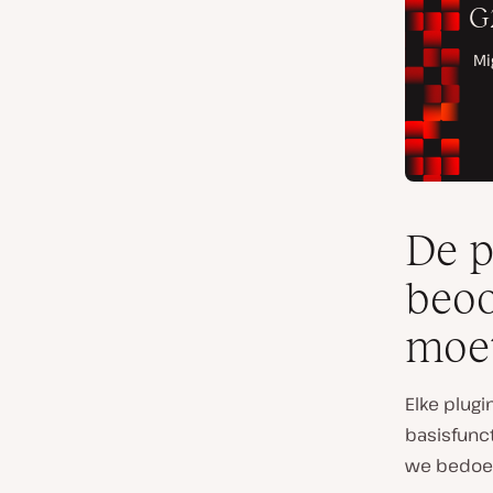
De p
beoo
moet
Elke plugi
basisfunct
we bedoe