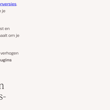
onversies
.
 je
st en
haalt om je
 verhogen
lugins
n
s-