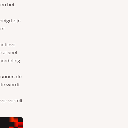
sen het
eigd zijn
het
actieve
 al snel
eoordeling
kunnen de
ite wordt
er vertelt