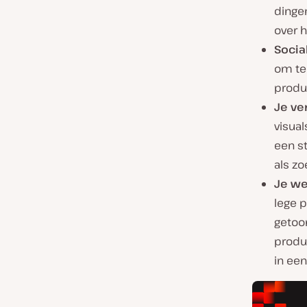
dinge
over 
Socia
om te
produ
Je ve
visual
een st
als z
Je we
lege p
getoon
produ
in een