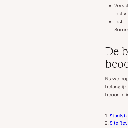
Versch
inclus
Instel
Sommi
De b
beoo
Nu we hop
belangrijk
beoordelin
Starfish
Site Re