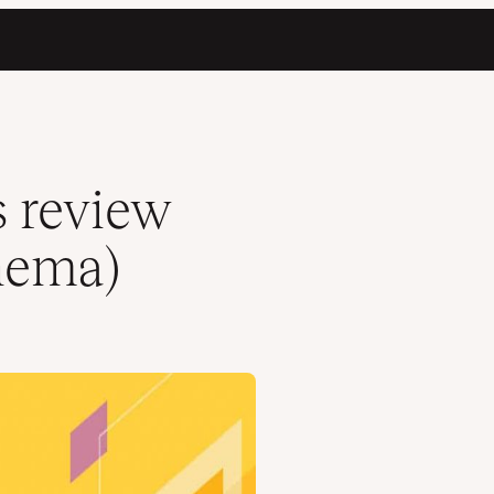
s review
chema)