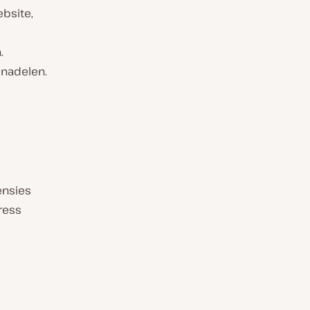
bsite,
.
 nadelen.
ensies
Press