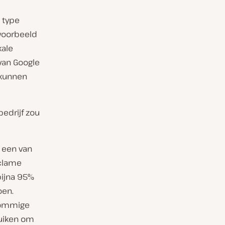
t type
jvoorbeeld
kale
van Google
 kunnen
bedrijf zou
p een van
eclame
bijna 95%
oen.
ommige
ruiken om