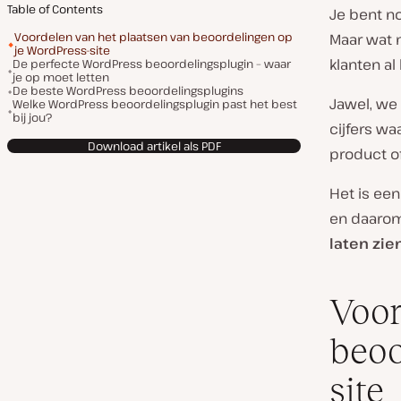
Table of Contents
Je bent no
Voordelen van het plaatsen van beoordelingen op
Maar wat 
je WordPress-site
klanten al
De perfecte WordPress beoordelingsplugin – waar
je op moet letten
De beste WordPress beoordelingsplugins
Jawel, we
Welke WordPress beoordelingsplugin past het best
bij jou?
cijfers wa
Download artikel als PDF
product of
Het is ee
en daarom
laten zie
Voor
beoo
site