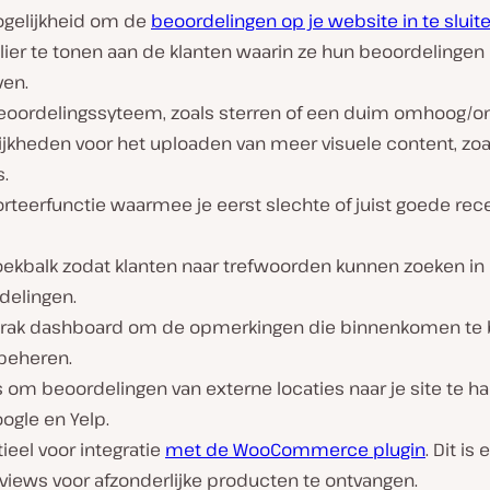
gelijkheid om de
beoordelingen op je website in te sluit
lier te tonen aan de klanten waarin ze hun beoordelinge
ven.
eoordelingssyteem, zoals sterren of een duim omhoog/o
jkheden voor het uploaden van meer visuele content, zoals
s.
rteerfunctie waarmee je eerst slechte of juist goede rece
oekbalk zodat klanten naar trefwoorden kunnen zoeken in
delingen.
trak dashboard om de opmerkingen die binnenkomen te 
 beheren.
 om beoordelingen van externe locaties naar je site te ha
ogle en Yelp.
ieel voor integratie
met de WooCommerce plugin
. Dit is 
views voor afzonderlijke producten te ontvangen.