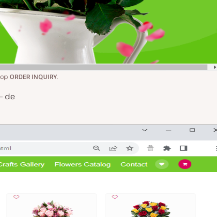
nop
ORDER INQUIRY
.
– de