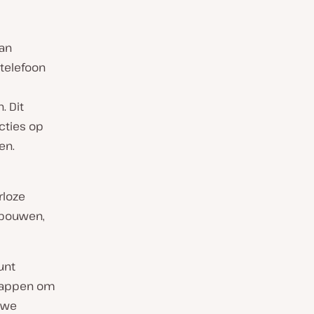
van
 telefoon
. Dit
cties op
en.
rloze
bouwen,
unt
stappen om
uwe