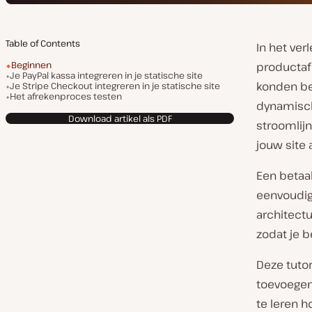
Table of Contents
In het ve
Beginnen
productafb
Je PayPal kassa integreren in je statische site
konden be
Je Stripe Checkout integreren in je statische site
Het afrekenproces testen
dynamisch
Download artikel als PDF
stroomlij
jouw site 
Een betaal
eenvoudig.
architect
zodat je b
Deze tutor
toevoegen
te leren h