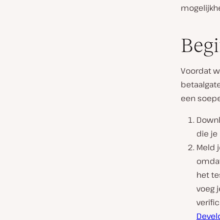
mogelijkh
Beg
Voordat w
betaalgate
een soepe
Downl
die je
Meld 
omdat 
het te
voeg j
verifi
Devel