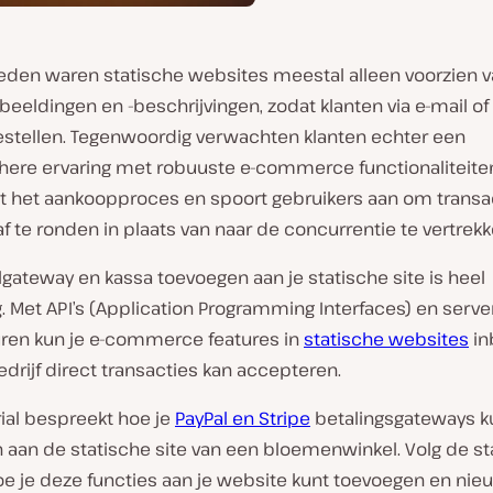
rleden waren statische websites meestal alleen voorzien 
eeldingen en -beschrijvingen, zodat klanten via e-mail of
stellen. Tegenwoordig verwachten klanten echter een
ere ervaring met robuuste e-commerce functionaliteiten
nt het aankoopproces en spoort gebruikers aan om transa
af te ronden in plaats van naar de concurrentie te vertrekk
gateway en kassa toevoegen aan je statische site is heel
 Met API’s (Application Programming Interfaces) en serve
uren kun je e-commerce features in
statische websites
in
edrijf direct transacties kan accepteren.
ial bespreekt hoe je
PayPal en Stripe
betalingsgateways k
 aan de statische site van een bloemenwinkel. Volg de 
oe je deze functies aan je website kunt toevoegen en nie