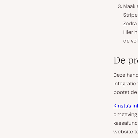
Maak
Stripe
Zodra 
Hier h
de vo
De pr
Deze hand
integratie
bootst de
Kinsta’s i
omgeving 
kassafunc
website t