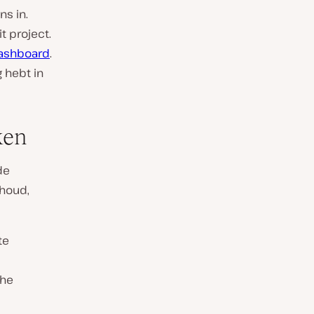
ns in.
t project.
dashboard
.
g hebt in
ken
de
nhoud,
te
che