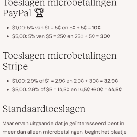
Toeslagen microbetalingen
PayPal 🏆
$1,00: 5% van $1 = 5¢ en 5¢ + 5¢ =
10¢
$5,00: 5% van $5 = 25¢ en 25¢ + 5¢ =
30¢
Toeslagen microbetalingen
Stripe
$1,00: 2.9% of $1 = 2,9¢ en 2,9¢ + 30¢ =
32,9¢
$5,00: 2.9% of $5 = 14,5¢ en 14,5¢ +30¢ =
44,5¢
Standaardtoeslagen
Maar ervan uitgaande dat je geïnteresseerd bent in
meer dan alleen microbetalingen, begint het plaatje