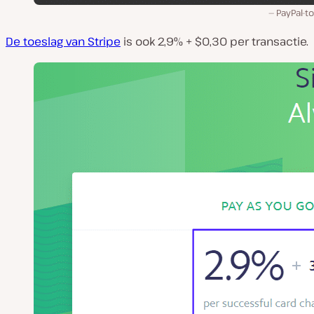
PayPal-t
De toeslag van Stripe
is ook 2,9% + $0,30 per transactie.