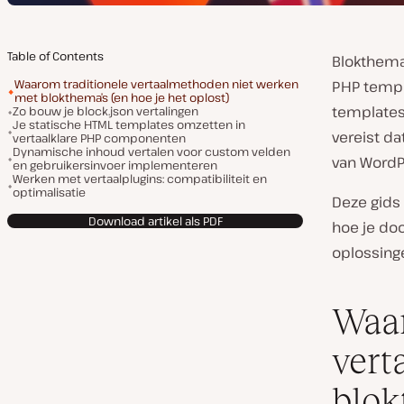
Table of Contents
Blokthema
Waarom traditionele vertaalmethoden niet werken
PHP templ
met blokthema’s (en hoe je het oplost)
templates
Zo bouw je block.json vertalingen
Je statische HTML templates omzetten in
vereist d
vertaalklare PHP componenten
Dynamische inhoud vertalen voor custom velden
van WordP
en gebruikersinvoer implementeren
Werken met vertaalplugins: compatibiliteit en
optimalisatie
Deze gids 
Download artikel als PDF
hoe je doo
oplossinge
Waar
vert
blok