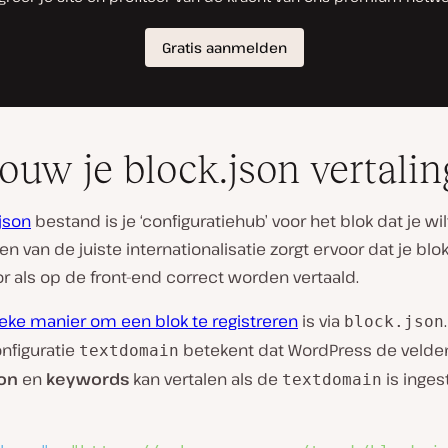
ouw je block.json vertali
json
bestand is je ‘configuratiehub’ voor het blok dat je wil
len van de juiste internationalisatie zorgt ervoor dat je bl
or als op de front-end correct worden vertaald.
eke manier om een blok te registreren
is via
block.json
nfiguratie
betekent dat WordPress de veld
textdomain
ion
en
keywords
kan vertalen als de
is inges
textdomain