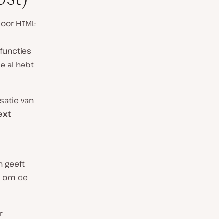
oor HTML-
functies
je al hebt
satie van
ext
n geeft
 om de
r