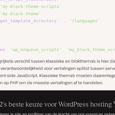
'my-block-theme-scripts'
,
'my-block-theme'
,
get_template_directory
(
)
.
'/languages'
on
(
'wp_enqueue_scripts'
,
'my_block_theme_sc
rijkste verschil tussen klassieke en blokthema’s is hier d
 verantwoordelijkheid voor vertalingen splitst tussen serv
ient-side JavaScript. Klassieke thema’s moeten daarenteg
n op PHP om de meeste vertalingen af te handelen.