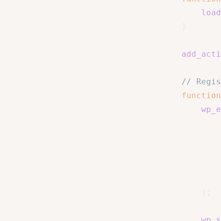
load
}
add_acti
// Regis
function
wp_e
)
;
wp_s