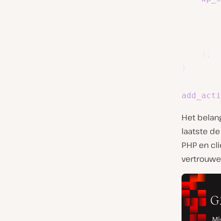
)
;
}
add_acti
Het belang
laatste de
PHP en cl
vertrouwe