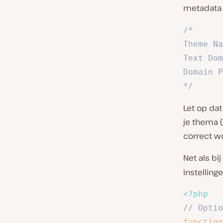
metadata 
/*

Theme Na
Text Dom
Domain P
*/
Let op da
je thema 
correct w
Net als bij
instellinge
<?php
// Optio
function