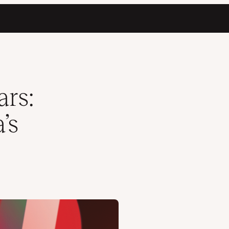
n
ars:
’s