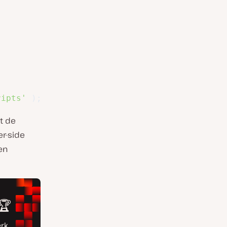
ripts'
)
;
at de
er-side
en