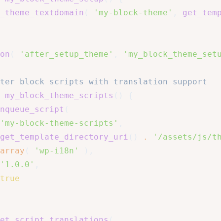
_theme_textdomain
(
'my-block-theme'
,
get_tem
on
(
'after_setup_theme'
,
'my_block_theme_set
ter block scripts with translation support
my_block_theme_scripts
(
)
{
nqueue_script
(
'my-block-theme-scripts'
,
get_template_directory_uri
(
)
.
'/assets/js/t
array
(
'wp-i18n'
)
,
'1.0.0'
,
true
et_script_translations
(