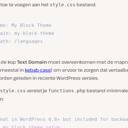
toe te voegen aan het
bestand.
style.css
me: My Block Theme

ain: my-block-theme

ath: /languages

t de kop
Text Domain
moet overeenkomen met de mapn
(meestal in
kebab-case
) om ervoor te zorgen dat vertaal
orden geladen in recente WordPress versies.
vereist je
bestand minimale
style.css
functions.php
n:
nal in WordPress 6.8+ but included for backw
my_block_theme_setup
(
)
{