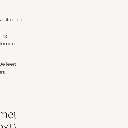
aditionele
ving
ystemen
Je leert
rt,
 met
ost)