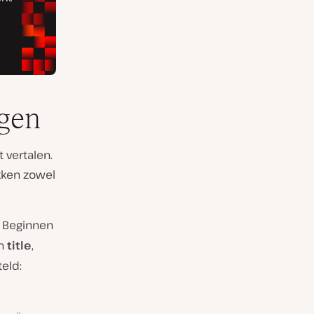
ngen
t vertalen.
okken zowel
. Beginnen
en
title
,
teld: