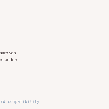
aam van
bestanden
ard compatibility