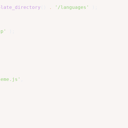
plate_directory
(
)
.
'/languages'
)
;
up'
)
;
heme.js'
,