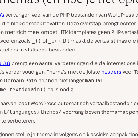
’s
vervangen veel van de PHP-bestanden van WordPress d
 die blok-opmaak bevatten. Deze overstap brengt echter
en met zich mee, omdat HTML-templates geen PHP-vertaal
tvoeren zoals
of
. Dit maakt de vertaalstrings die 
_()
_e()
utteloos in statische bestanden.
 6.8
brengt een aantal verbeteringen die de internationali
’s vereenvoudigen. Thema’s met de juiste
headers
voor
T
n
Domain Path
hebben niet langer
manual
calls nodig.
me_textdomain()
 daarvan laadt WordPress automatisch vertaalbestanden e
voorrang boven themamappen
nt/languages/themes/
 te verbeteren.
nnen stel je je thema in volgens de klassieke aanpak doo