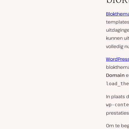
Blokthema
templates
uitdaging
kunnen ui
volledig n
WordPress
blokthema
Domain
e
load_the
In plaats
wp-conte
prestaties
Om te begi