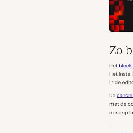
Zo b
Het
block.
Het instel
in de edit
De
canoni
met de co
descript
{