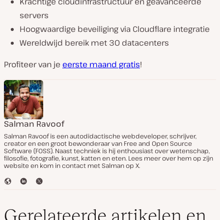
Krachtige cloudinfrastructuur en geavanceerde
servers
Hoogwaardige beveiliging via Cloudflare integratie
Wereldwijd bereik met 30 datacenters
Profiteer van je
eerste maand gratis
!
Salman Ravoof
Salman Ravoof is een autodidactische webdeveloper, schrijver,
creator en een groot bewonderaar van Free and Open Source
Software (FOSS). Naast techniek is hij enthousiast over wetenschap,
filosofie, fotografie, kunst, katten en eten. Lees meer over hem op zijn
website en kom in contact met Salman op X.
W
L
T
e
i
w
b
n
i
s
k
t
Gerelateerde artikelen en
i
e
t