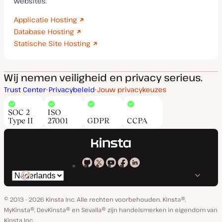
websites.
Applicatie Hosting
Database Hosting
Statische Site Hosting
Wij nemen veiligheid en privacy serieus.
Trust Center
Privacybeleid
Jouw privacykeuzes
SOC 2
ISO
Type II
27001
GDPR
CCPA
Kinsta
Kinsta
Kinsta
Kinsta
Kinsta
Selecteer
op
op
op
op
op
taal
GitHub
X
YouTube
Facebook
Linkedin
© 2013 - 2026 Kinsta Inc. Alle rechten voorbehouden.
Kinsta®,
MyKinsta®, DevKinsta® en Sevalla® zijn handelsmerken in eigendom van
Kinsta Inc.