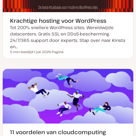
Krachtige hosting voor WordPress
Tot 200% snellere WordPress sites. Wereldwijde
datacenters. Gratis SSL en DDoS-bescherming.
24/7/365 support door experts. Stap over naar Kinsta
en…
5 min leestijd
1 juli 2026
Pagina
Leestijd
D
P
a
o
t
s
u
t
m
t
v
y
a
p
n
e
u
p
d
a
t
e
11 voordelen van cloudcomputing