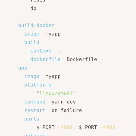
...
 db

build-docker
:
image
:
 myapp

build
:
context
:
 .

dockerfile
:
 Dockerfile

app
:
image
:
 myapp

platforms
:
-
"linux/amd64"
command
:
 yarn dev

restart
:
 on
-
failure

ports
:
-
 $
{
PORT
:
-4000
}
:
$
{
PORT
:
-4000
}
volumes
: