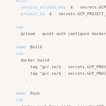
with
:
service_account_key
:
 $
{
{
 secrets.GCP
project_id
:
 $
{
{
 secrets.GCP_PROJECT_
-
run
:
|
-
        gcloud 
-
-
quiet auth configure
-
docker

-
name
:
 Build

run
:
|
-
        docker build 

-
-
tag "gcr.io/$
{
{
 secrets.GCP_PROJ
-
-
tag "gcr.io/$
{
{
 secrets.GCP_PROJ
          .

-
name
:
 Push

run
:
|
-