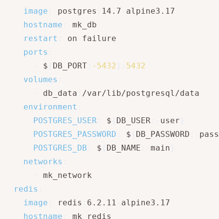
image
:
 postgres
:
14.7
-
alpine3.17

hostname
:
 mk_db

restart
:
 on
-
failure

ports
:
-
 $
{
DB_PORT
:
-5432
}
:
5432
volumes
:
-
 db_data
:
/var/lib/postgresql/data

environment
:
POSTGRES_USER
:
 $
{
DB_USER
:
-
user
}
POSTGRES_PASSWORD
:
 $
{
DB_PASSWORD
:
-
pass
POSTGRES_DB
:
 $
{
DB_NAME
:
-
main
}
networks
:
-
 mk_network

redis
:
image
:
 redis
:
6.2.11
-
alpine3.17

hostname
:
 mk_redis
