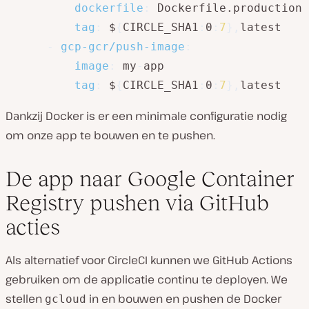
dockerfile
:
 Dockerfile.production

tag
:
 $
{
CIRCLE_SHA1
:
0
:
7
}
,
latest

-
gcp-gcr/push-image
:
image
:
 my
-
app

tag
:
 $
{
CIRCLE_SHA1
:
0
:
7
}
,
latest
Dankzij Docker is er een minimale configuratie nodig
om onze app te bouwen en te pushen.
De app naar Google Container
Registry pushen via GitHub
acties
Als alternatief voor CircleCI kunnen we GitHub Actions
gebruiken om de applicatie continu te deployen. We
stellen
in en bouwen en pushen de Docker
gcloud