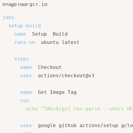
image naar
:
gcr.io
jobs
:
setup-build
:
name
:
 Setup
,
 Build

runs-on
:
 ubuntu
-
latest

steps
:
-
name
:
 Checkout

uses
:
 actions/checkout@v3

-
name
:
 Get Image Tag

run
:
|
        echo "TAG=$(git rev-parse --short HE
-
uses
:
 google
-
github
-
actions/setup
-
gclo