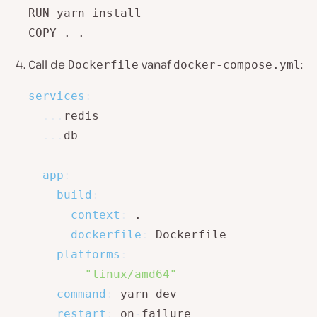
RUN yarn install 

COPY . .
Call de
vanaf
:
Dockerfile
docker-compose.yml
services
:
...
redis

...
db

app
:
build
:
context
:
 .

dockerfile
:
 Dockerfile

platforms
:
-
"linux/amd64"
command
:
 yarn dev

restart
:
 on
-
failure
