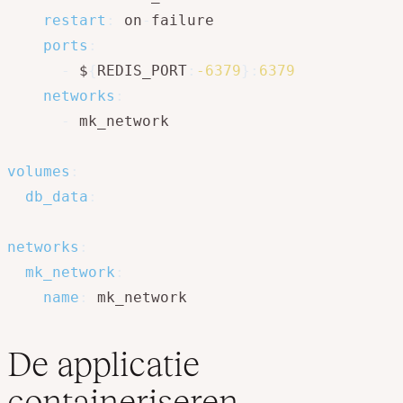
restart
:
 on
-
failure

ports
:
-
 $
{
REDIS_PORT
:
-6379
}
:
6379
networks
:
-
 mk_network

volumes
:
db_data
:
networks
:
mk_network
:
name
:
 mk_network
De applicatie
containeriseren