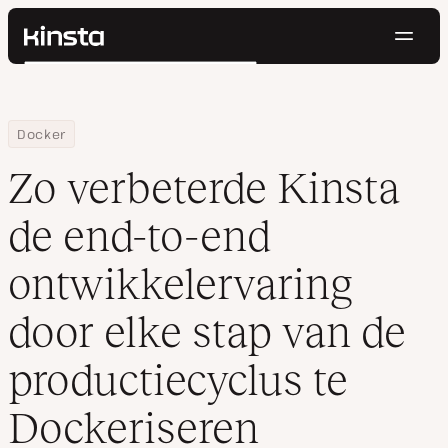
Navig
Kinsta®
Zoeken
Platform
Oplossingen
Inloggen
Probeer gratis
Home
Hulpbronnen
Blog
Zo verbeterde Kinsta de end-to-end ontwikkelervaring door elk
Docker
Prijzen
Bronnen
Zo verbeterde Kinsta
Contact
de end-to-end
ontwikkelervaring
door elke stap van de
productiecyclus te
Dockeriseren