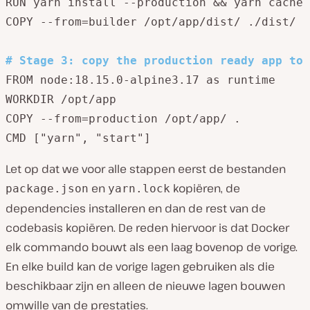
RUN yarn install --production && yarn cache 
COPY --from=builder /opt/app/dist/ ./dist/ 

#
 Stage 3: copy the production ready app to 
FROM node:18.15.0-alpine3.17 as runtime 

WORKDIR /opt/app 

COPY --from=production /opt/app/ . 

CMD ["yarn", "start"]
Let op dat we voor alle stappen eerst de bestanden
en
kopiëren, de
package.json
yarn.lock
dependencies installeren en dan de rest van de
codebasis kopiëren. De reden hiervoor is dat Docker
elk commando bouwt als een laag bovenop de vorige.
En elke build kan de vorige lagen gebruiken als die
beschikbaar zijn en alleen de nieuwe lagen bouwen
omwille van de prestaties.