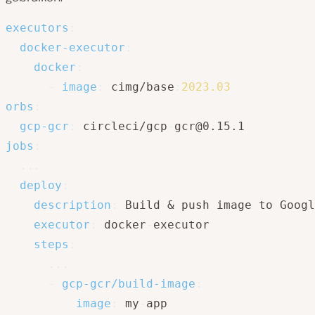
executors
:
docker-executor
:
docker
:
-
image
:
 cimg/base
:
2023.03
orbs
:
gcp-gcr
:
 circleci/gcp
-
jobs
:
...
deploy
:
description
:
 Build & push image to Googl
executor
:
 docker
-
executor

steps
:
...
-
gcp-gcr/build-image
:
image
:
 my
-
app
