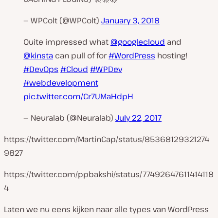
— WPColt (@WPColt)
January 3, 2018
Quite impressed what
@googlecloud
and
@kinsta
can pull of for
#WordPress
hosting!
#DevOps
#Cloud
#WPDev
#webdevelopment
pic.twitter.com/Cr7UMaHdpH
— Neuralab (@Neuralab)
July 22, 2017
https://twitter.com/MartinCap/status/85368129321274
9827
https://twitter.com/ppbakshi/status/77492647611414118
4
Laten we nu eens kijken naar alle types van WordPress