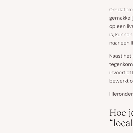
Omdat de s
gemakkeli
op een liv
is, kunne
naar een l
Naast het
tegenkome
invoert of
bewerkt o
Hieronder 
Hoe j
“local