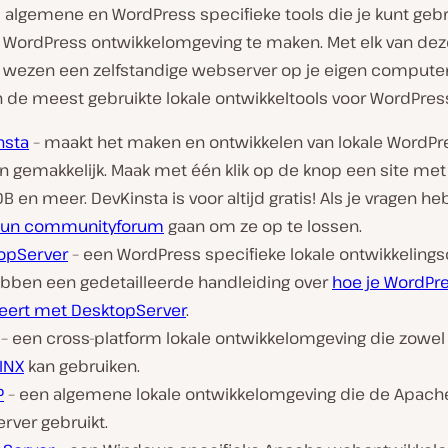
el algemene en WordPress specifieke tools die je kunt ge
e WordPress ontwikkelomgeving te maken. Met elk van dez
 wezen een zelfstandige webserver op je eigen computer. 
n de meest gebruikte lokale ontwikkeltools voor WordPres
nsta
– maakt het maken en ontwikkelen van lokale WordPre
n gemakkelijk. Maak met één klik op de knop een site met
B en meer. DevKinsta is voor altijd gratis! Als je vragen heb
un communityforum
gaan om ze op te lossen.
opServer
– een WordPress specifieke lokale ontwikkelings
bben een gedetailleerde handleiding over
hoe je WordPre
lleert met DesktopServer
.
– een cross-platform lokale ontwikkelomgeving die zowe
INX
kan gebruiken.
P
– een algemene lokale ontwikkelomgeving die de Apach
rver gebruikt.