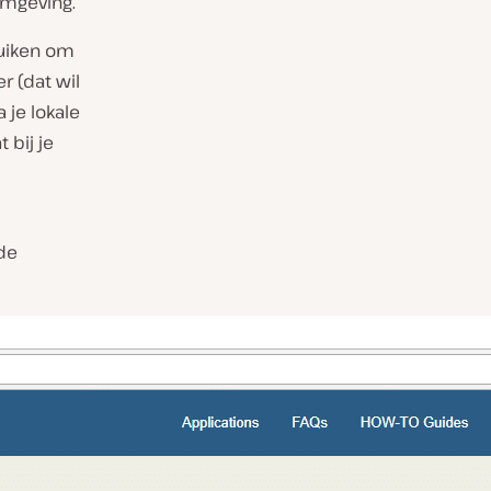
mgeving.
ruiken om
r (dat wil
 je lokale
 bij je
 de