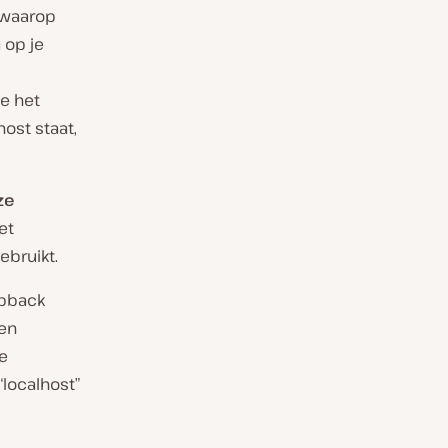
 waarop
 op je
e het
ost staat,
ze
et
ebruikt.
opback
een
e
localhost”