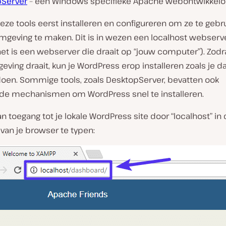
Server
– een Windows specifieke Apache webontwikkelo
eze tools eerst installeren en configureren om ze te geb
omgeving te maken. Dit is in wezen een localhost webserve
et is een webserver die draait op “jouw computer”). Zodra
ving draait, kun je WordPress erop installeren zoals je dat
doen. Sommige tools, zoals DesktopServer, bevatten ook
e mechanismen om WordPress snel te installeren.
n toegang tot je lokale WordPress site door “localhost” in
van je browser te typen: