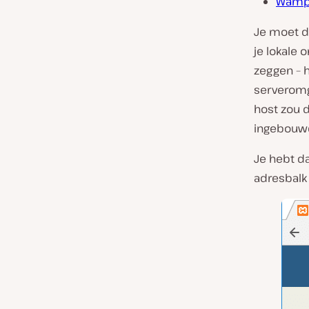
Wamp
Je moet d
je lokale 
zeggen – h
serveromge
host zou 
ingebouwd
Je hebt da
adresbalk 