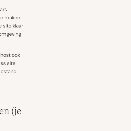
aars
 te maken
 site klaar
 omgeving
lhost ook
ss site
estand
en (je