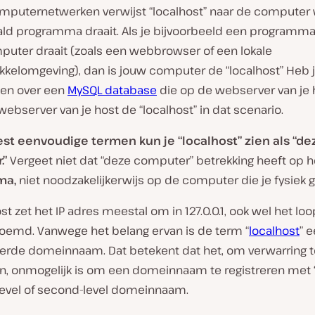
mputernetwerken verwijst “localhost” naar de computer
ld programma draait. Als je bijvoorbeeld een programma
puter draait (zoals een webbrowser of een lokale
kelomgeving), dan is jouw computer de “localhost” Heb j
en over een
MySQL database
die op de webserver van je h
webserver van je host de “localhost” in dat scenario.
st eenvoudige termen kun je “localhost” zien als “de
.”
Vergeet niet dat “deze computer” betrekking heeft op h
ma,
niet noodzakelijkerwijs op de computer die je fysiek g
st zet het IP adres meestal om in 127.0.0.1, ook wel het lo
oemd. Vanwege het belang ervan is de term “
localhost
” 
erde domeinnaam. Dat betekent dat het, om verwarring t
, onmogelijk is om een domeinnaam te registreren met “
-level of second-level domeinnaam.