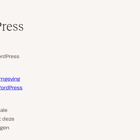
Press
ordPress
omgeving
WordPress
ale
t deze
igen