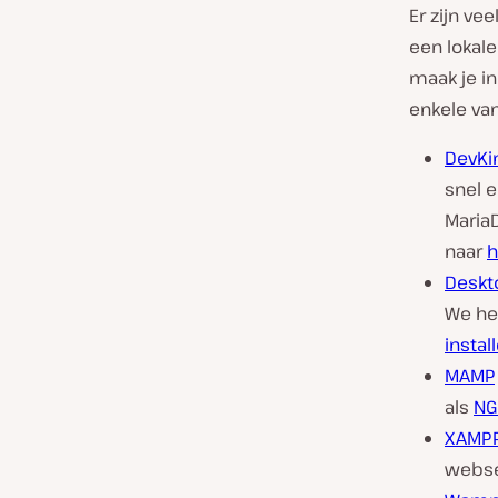
Er zijn ve
een lokal
maak je in
enkele va
DevKi
snel e
MariaD
naar
h
Deskt
We he
insta
MAMP
als
NG
XAMP
webse