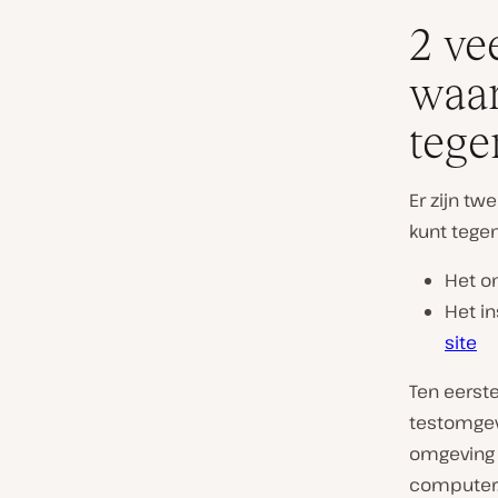
2 ve
waar
teg
Er zijn tw
kunt tege
Het o
Het in
site
Ten eerst
testomgev
omgeving 
computer