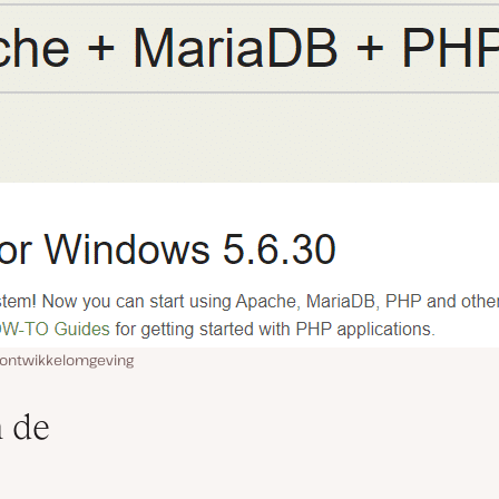
e ontwikkelomgeving
n de