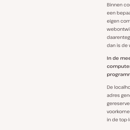
Binnen co
een bepaa
eigen com
webontwik
daarenteg
dan is de 
In de mee
computer
program
De localho
adres gen
gereserve
voorkomen
in de top