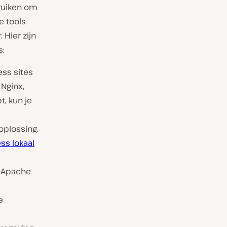
bruiken om
e tools
Hier zijn
s:
ss sites
 Nginx,
t, kun je
oplossing.
ss lokaal
l Apache
e