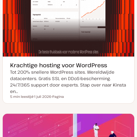
Krachtige hosting voor WordPress
Tot 200% snellere WordPress sites. Wereldwijde
datacenters. Gratis SSL en DDoS-bescherming.
24/7/365 support door experts. Stap over naar Kinsta
en…
5 min leestijd
1 juli 2026
Pagina
Leestijd
D
P
a
o
t
s
u
t
m
t
v
y
a
p
n
e
u
p