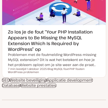
d
a
t
e
Zo los je de fout “Your PHP Installation
Appears to Be Missing the MySQL
Extension Which Is Required by
WordPress” op
Problemen met de foutmelding WordPress missing
MySQL extension? Dit is wat het betekent en hoe je
het probleem oplost om je site weer aan de praat…
7 min leestijd
1 oktober 2025
Blog
MySQL fout
PHP fouten
Leestijd
WordPress problemen
D
P
O
O
O
a
o
n
n
n
t
s
d
d
d
SEO
Website beveiliging
Applicatie development
u
t
e
e
e
Database
Website prestaties
m
t
r
r
r
v
y
w
w
w
a
p
e
e
e
n
e
r
r
r
u
p
p
p
p
d
a