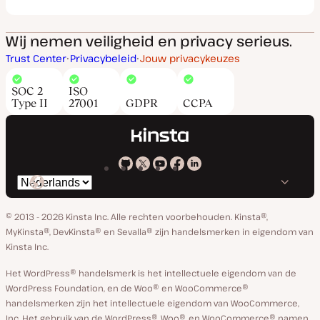
Wij nemen veiligheid en privacy serieus.
Trust Center
Privacybeleid
Jouw privacykeuzes
SOC 2
ISO
Type II
27001
GDPR
CCPA
Kinsta
Kinsta
Kinsta
Kinsta
Kinsta
Selecteer
op
op
op
op
op
taal
GitHub
X
YouTube
Facebook
Linkedin
© 2013 - 2026 Kinsta Inc. Alle rechten voorbehouden.
Kinsta®,
MyKinsta®, DevKinsta® en Sevalla® zijn handelsmerken in eigendom van
Kinsta Inc.
Het WordPress® handelsmerk is het intellectuele eigendom van de
WordPress Foundation, en de Woo® en WooCommerce®
handelsmerken zijn het intellectuele eigendom van WooCommerce,
Inc. Het gebruik van de WordPress®, Woo®, en WooCommerce® namen