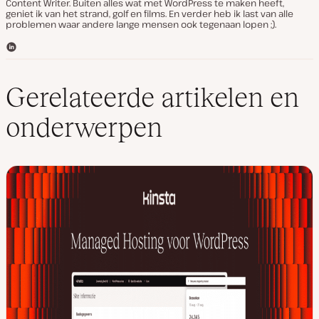
Content Writer. Buiten alles wat met WordPress te maken heeft,
geniet ik van het strand, golf en films. En verder heb ik last van alle
problemen waar andere lange mensen ook tegenaan lopen ;).
L
i
n
k
Gerelateerde artikelen en
e
d
onderwerpen
I
n