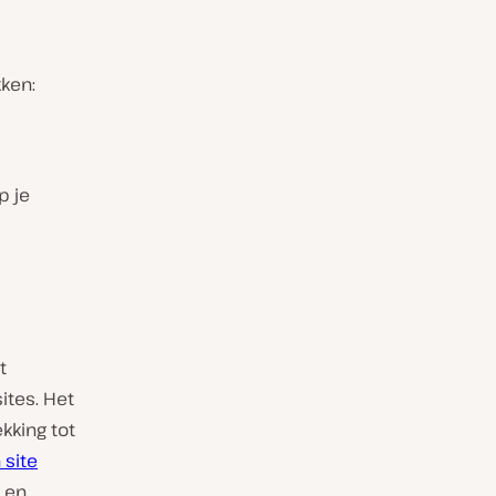
ken:
p je
t
tes. Het
kking tot
 site
en