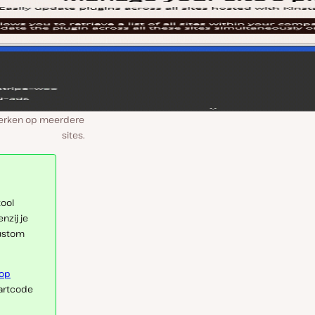
 werken op meerdere
sites.
tool
nzij je
custom
 op
artcode