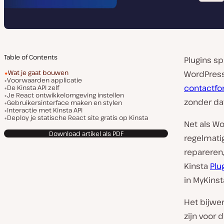
Table of Contents
Plugins sp
Wat je gaat bouwen
WordPress 
Voorwaarden applicatie
contactfo
De Kinsta API zelf
Je React ontwikkelomgeving instellen
zonder dat
Gebruikersinterface maken en stylen
Interactie met Kinsta API
Deploy je statische React site gratis op Kinsta
Net als W
Download artikel als PDF
regelmati
repareren,
Kinsta
Plu
in MyKinsta
Het bijwer
zijn voor 