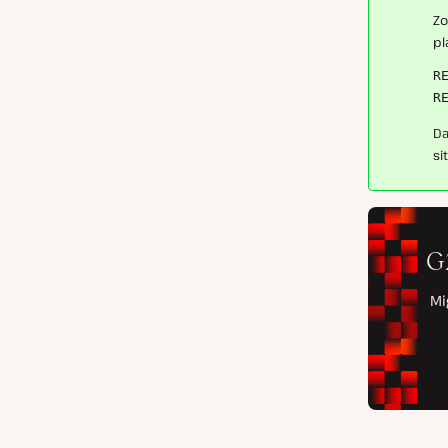
Zo
pl
R
R
Da
si