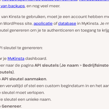
n van backups
, en nog veel meer.
 van Kinsta te gebruiken, moet je een account hebben m
n WordPress site,
applicatie
of
database
in MyKinsta. Je 
eutel genereren om je te authenticeren en toegang te krijg
 sleutel te genereren:
r je
MyKinsta
dashboard.
eer naar de pagina
API sleutels
(
Je naam
>
Bedrijfsinst
leutels
).
p
API sleutel aanmaken
.
en vervaltijd of stel een custom begindatum in en het aan
 sleutel moet verlopen.
de sleutel een unieke naam.
p
Genereer
.