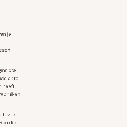
van je
oegen
gins ook
idslek te
m heeft
gebruiken
k teveel
zien die