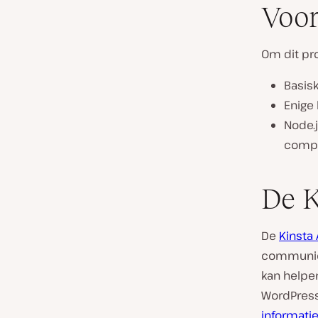
Voor
Om dit pro
Basis
Enige
Node.
compu
De K
De
Kinsta 
communice
kan helpen
WordPress
informati