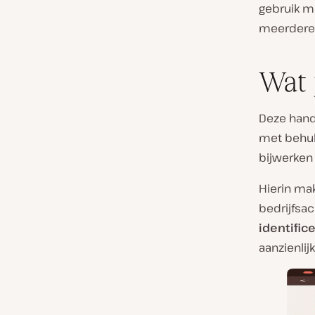
gebruik m
meerdere 
Wat 
Deze hand
met behulp
bijwerken 
Hierin mak
bedrijfsac
identific
aanzienlij