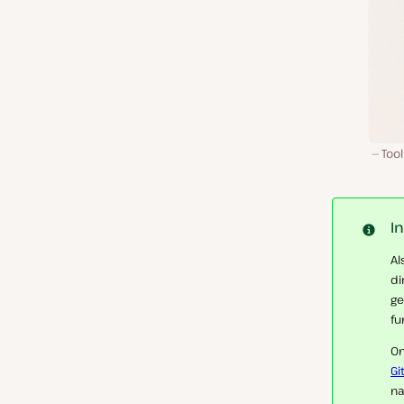
Too
I
Al
di
ge
fu
Om
Gi
na