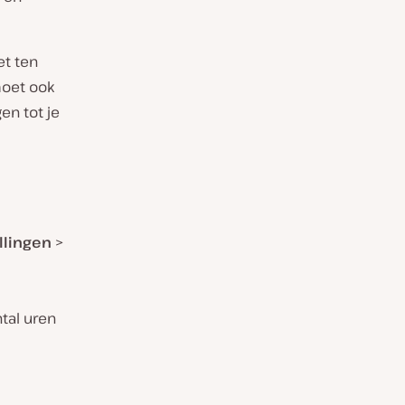
et ten
moet ook
en tot je
ellingen
>
tal uren