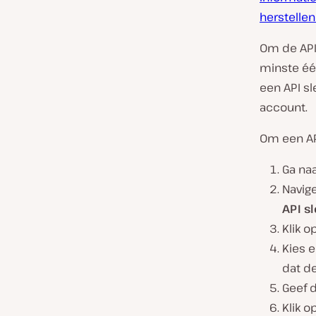
herstelle
Om de API
minste éé
een API sl
account.
Om een API
Ga naa
Navig
API s
Klik o
Kies e
dat de
Geef 
Klik o