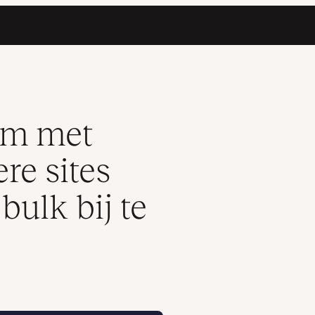
ess plugins in bulk bij te werken
om met
re sites
bulk bij te