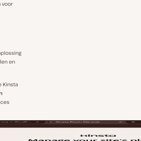
n voor
oplossing
len en
e Kinsta
n
oces