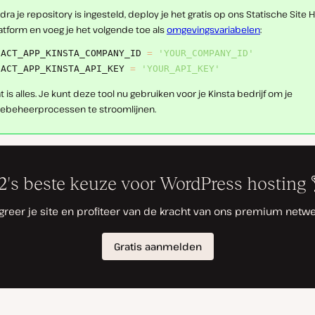
dra je repository is ingesteld, deploy je het gratis op ons Statische Site 
atform en voeg je het volgende toe als
omgevingsvariabelen
:
EACT_APP_KINSTA_COMPANY_ID 
=
'YOUR_COMPANY_ID'
EACT_APP_KINSTA_API_KEY 
=
'YOUR_API_KEY'
t is alles. Je kunt deze tool nu gebruiken voor je Kinsta bedrijf om je
tebeheerprocessen te stroomlijnen.