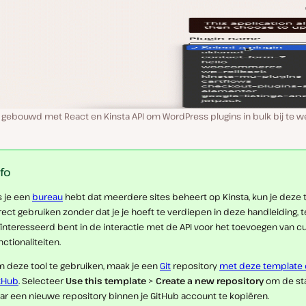
l gebouwd met React en Kinsta API om WordPress plugins in bulk bij te
nfo
s je een
bureau
hebt dat meerdere sites beheert op Kinsta, kun je deze 
rect gebruiken zonder dat je je hoeft te verdiepen in deze handleiding, te
ïnteresseerd bent in de interactie met de API voor het toevoegen van 
nctionaliteiten.
 deze tool te gebruiken, maak je een
Git
repository
met deze template
tHub
. Selecteer
Use this template
>
Create a new repository
om de st
ar een nieuwe repository binnen je GitHub account te kopiëren.