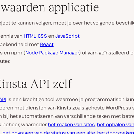
waarden applicatie
ject te kunnen volgen, moet je over het volgende beschik
kennis van
HTML
,
CSS
en
JavaScript
.
 bekendheid met
React
.
js en npm (
Node Package Manager
) of yarn geïnstalleerd o
ter.
insta API zelf
API
is een krachtige tool waarmee je programmatisch kun
ren met diensten van Kinsta zoals gehoste WordPress si
 bij het automatiseren van verschillende taken met betre
 beheer, waaronder
het maken van sites
,
het ophalen van
e
,
het opvragen van de status van een site
,
het doorzoeken